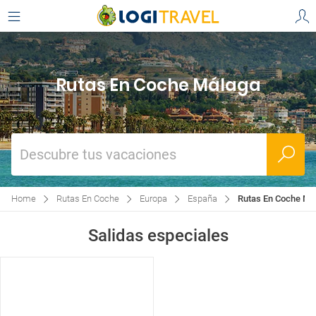
Rutas En Coche Málaga
Descubre tus vacaciones
Home
Rutas En Coche
Europa
España
Rutas En Coche Má
Salidas especiales