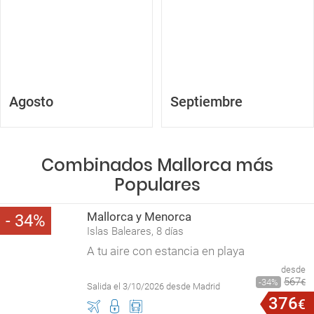
Agosto
Septiembre
Combinados Mallorca más
Populares
Mallorca y Menorca
34
Islas Baleares, 8 días
A tu aire con estancia en playa
desde
567
34
€
Salida el 3/10/2026 desde Madrid
376
€