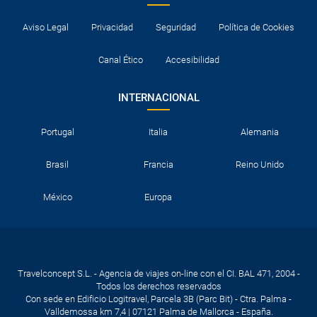
Aviso Legal
Privacidad
Seguridad
Política de Cookies
Canal Ético
Accesibilidad
INTERNACIONAL
Portugal
Italia
Alemania
Brasil
Francia
Reino Unido
México
Europa
Travelconcept S.L. - Agencia de viajes on-line con el CI. BAL 471, 2004 -
Todos los derechos reservados
Con sede en Edificio Logitravel, Parcela 3B (Parc Bit) - Ctra. Palma -
Valldemossa km 7,4 | 07121 Palma de Mallorca - España.