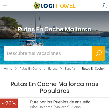
Rutas En Coche Mallorca
Descubre tus vacaciones
Home
Rutas En Coche
Europa
España
Rutas En Coche Ma
Rutas En Coche Mallorca más
Populares
Ruta por los Pueblos de ensueño
26
Islas Baleares (Mallorca), 5 días