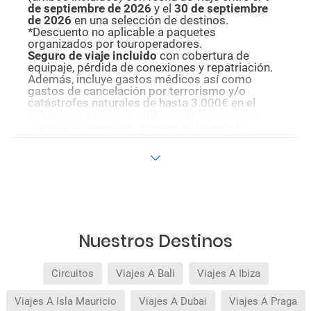
de septiembre de 2026
y el
30 de septiembre
de 2026
en una selección de destinos.
*Descuento no aplicable a paquetes
organizados por touroperadores.
Seguro de viaje incluido
con cobertura de
equipaje, pérdida de conexiones y repatriación.
Además, incluye gastos médicos así como
gastos de cancelación por terrorismo y/o
catástrofes naturales de hasta 3.000€ en el
extranjero, puede consultar más información
con uno de nuestros agentes o durante el
proceso de reserva. Este seguro garantiza
asistencia básica en destino, pero no olvide que
si quiere reforzar esta asistencia tiene que
añadir a su compra otros seguros opcionales
(podrá seleccionarlos antes de confirmar su
reserva).
Pago flexible
sin intereses para reservas
realizadas con más de 30 días de antelación.
Nuestros Destinos
Circuitos
Viajes A Bali
Viajes A Ibiza
Viajes A Isla Mauricio
Viajes A Dubai
Viajes A Praga