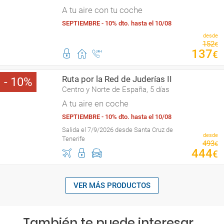
A tu aire con tu coche
SEPTIEMBRE - 10% dto. hasta el 10/08
desde
152
€
137
€
Ruta por la Red de Juderías II
10
Centro y Norte de España, 5 días
A tu aire en coche
SEPTIEMBRE - 10% dto. hasta el 10/08
Salida el 7/9/2026 desde Santa Cruz de
desde
Tenerife
493
€
444
€
VER MÁS PRODUCTOS
También te puede interesar...