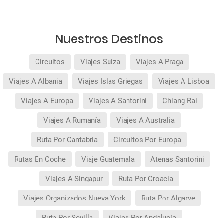
reserva).
Pago flexible
sin intereses para reservas
realizadas con más de 30 días de antelación.
Nuestros Destinos
Circuitos
Viajes Suiza
Viajes A Praga
Viajes A Albania
Viajes Islas Griegas
Viajes A Lisboa
Viajes A Europa
Viajes A Santorini
Chiang Rai
Viajes A Rumanía
Viajes A Australia
Ruta Por Cantabria
Circuitos Por Europa
Rutas En Coche
Viaje Guatemala
Atenas Santorini
Viajes A Singapur
Ruta Por Croacia
Viajes Organizados Nueva York
Ruta Por Algarve
Ruta Por Sevilla
Viajes Por Andalucía