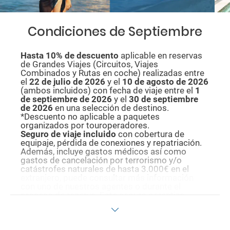
Condiciones de Septiembre
Hasta 10% de descuento
aplicable en reservas
de Grandes Viajes (Circuitos, Viajes
Combinados y Rutas en coche) realizadas entre
el
22 de julio de 2026
y el
10 de agosto de
2026
(ambos incluidos) con fecha de viaje entre el
1
de septiembre de 2026
y el
30 de septiembre
de 2026
en una selección de destinos.
*Descuento no aplicable a paquetes
organizados por touroperadores.
Seguro de viaje incluido
con cobertura de
equipaje, pérdida de conexiones y repatriación.
Además, incluye gastos médicos así como
gastos de cancelación por terrorismo y/o
catástrofes naturales de hasta 3.000€ en el
extranjero, puede consultar más información
con uno de nuestros agentes o durante el
proceso de reserva. Este seguro garantiza
asistencia básica en destino, pero no olvide que
si quiere reforzar esta asistencia tiene que
añadir a su compra otros seguros opcionales
(podrá seleccionarlos antes de confirmar su