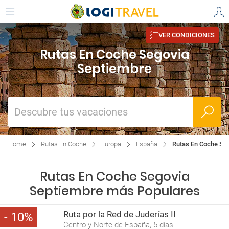
VER CONDICIONES
Rutas En Coche Segovia
Septiembre
Descubre tus vacaciones
Home
Rutas En Coche
Europa
España
Rutas En Coche Se
Rutas En Coche Segovia
Septiembre más Populares
Ruta por la Red de Juderías II
10
Centro y Norte de España, 5 días