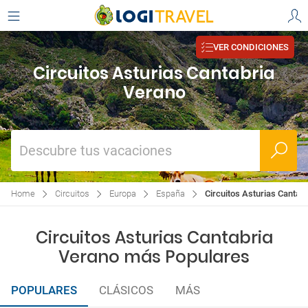
VER CONDICIONES
Circuitos Asturias Cantabria
Verano
Descubre tus vacaciones
Home
Circuitos
Europa
España
Circuitos Asturias Cantab
Circuitos Asturias Cantabria
Verano más Populares
POPULARES
CLÁSICOS
MÁS