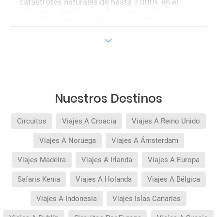
catástrofes naturales de hasta 3.000€ en el
extranjero, puede consultar más información
con uno de nuestros agentes o durante el
proceso de reserva. Este seguro garantiza
asistencia básica en destino, pero no olvide que
si quiere reforzar esta asistencia tiene que
añadir a su compra otros seguros opcionales
(podrá seleccionarlos antes de confirmar su
reserva).
Pago flexible
sin intereses para reservas
realizadas con más de 30 días de antelación.
Quedan excluidos los productos de terceros de
Nuestros Destinos
esta promoción.
Circuitos
Viajes A Croacia
Viajes A Reino Unido
Viajes A Noruega
Viajes A Ámsterdam
Viajes Madeira
Viajes A Irlanda
Viajes A Europa
Safaris Kenia
Viajes A Holanda
Viajes A Bélgica
Viajes A Indonesia
Viajes Islas Canarias