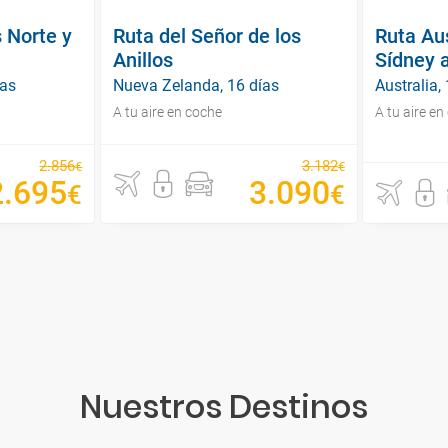
s Norte y
Ruta del Señor de los
Ruta Au
Anillos
Sídney 
ías
Nueva Zelanda, 16 días
Australia,
A tu aire en coche
A tu aire en
2
.
856
3
.
182
€
€
2
.
695
3
.
090
€
€
Nuestros Destinos