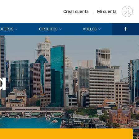
€
Origen
MADRID (MAD)
ES
EUR
Crear cuenta
|
Mi cuenta
UCEROS
CIRCUITOS
VUELOS
a