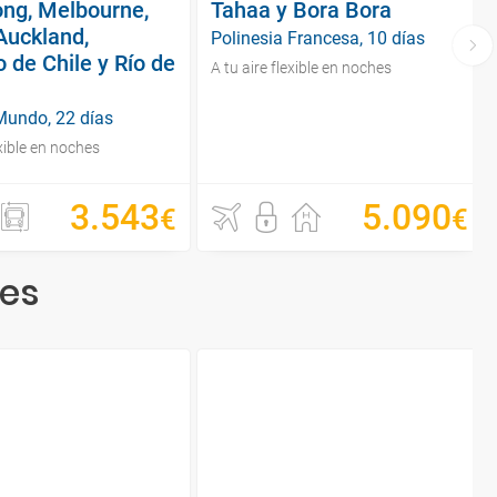
ng, Melbourne,
Tahaa y Bora Bora
Auckland,
Polinesia Francesa, 10 días
 de Chile y Río de
A tu aire flexible en noches
 Mundo, 22 días
exible en noches
3
.
543
5
.
090
€
€
res