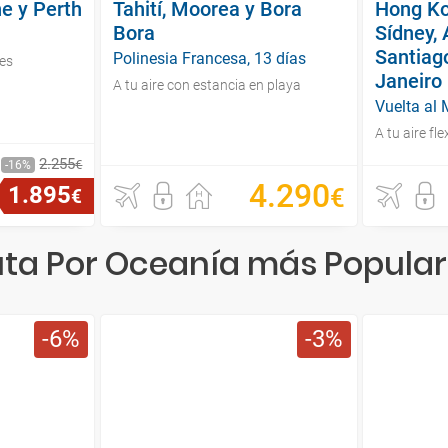
e y Perth
Tahití, Moorea y Bora
Hong Ko
Bora
Sídney, 
Santiago
Polinesia Francesa, 13 días
hes
Janeiro
A tu aire con estancia en playa
Vuelta al
A tu aire fl
2
.
255
€
16
4
.
290
1
.
895
€
€
ta Por Oceanía más Popula
6
3