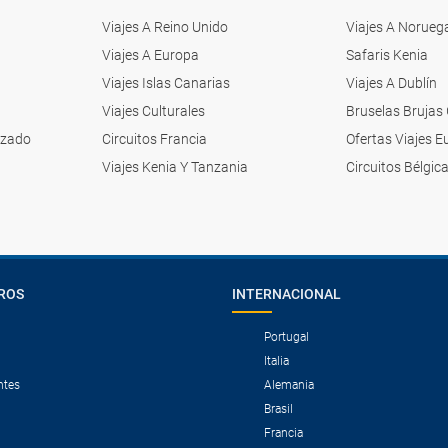
Viajes A Reino Unido
Viajes A Norueg
Viajes A Europa
Safaris Kenia
Viajes Islas Canarias
Viajes A Dublín
Viajes Culturales
Bruselas Brujas
izado
Circuitos Francia
Ofertas Viajes 
Viajes Kenia Y Tanzania
Circuitos Bélgic
ROS
INTERNACIONAL
Portugal
Italia
ntes
Alemania
Brasil
Francia