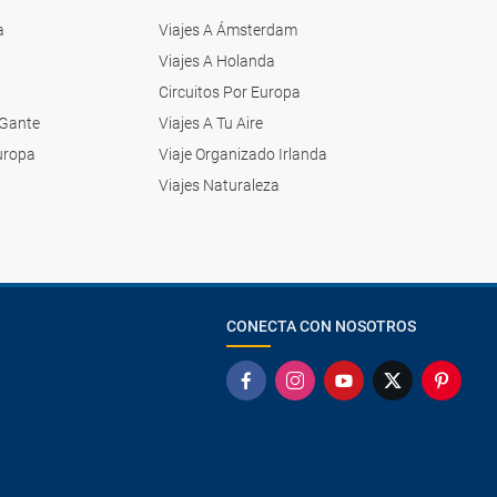
a
Viajes A Ámsterdam
Viajes A Holanda
Circuitos Por Europa
 Gante
Viajes A Tu Aire
Europa
Viaje Organizado Irlanda
a
Viajes Naturaleza
CONECTA CON NOSOTROS