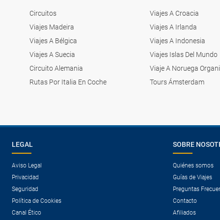
Circuitos
Viajes A Croacia
Viajes Madeira
Viajes A Irlanda
Viajes A Bélgica
Viajes A Indonesia
Viajes A Suecia
Viajes Islas Del Mundo
Circuito Alemania
Viaje A Noruega Organ
Rutas Por Italia En Coche
Tours Ámsterdam
LEGAL
SOBRE NOSOT
Aviso Legal
Quiénes somos
Privacidad
Guías de Viajes
Seguridad
Preguntas Frecue
Política de Cookies
Contacto
Canal Ético
Afiliados