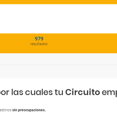
979
resultados
or las cuales tu
Circuito
emp
destinos
sin preocupaciones.