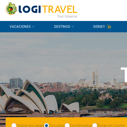
CONTACTO
PREGUNTAS FRECUENTES
Tour Oceania
VACACIONES
DESTINOS
DISNEY
Todos los viajes
Circuitos
Combinados
Rutas en Coche