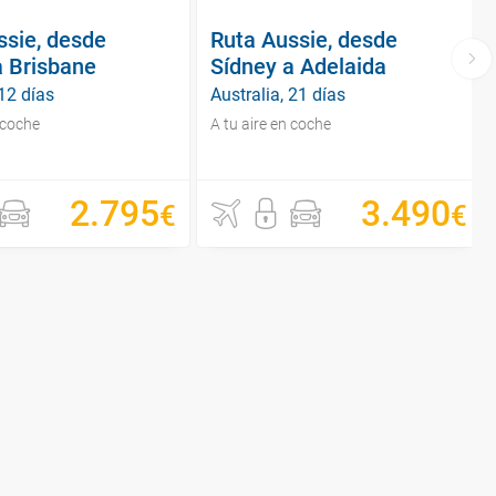
ssie, desde
Ruta Aussie, desde
a Brisbane
Sídney a Adelaida
 12 días
Australia, 21 días
 coche
A tu aire en coche
2
.
795
3
.
490
€
€