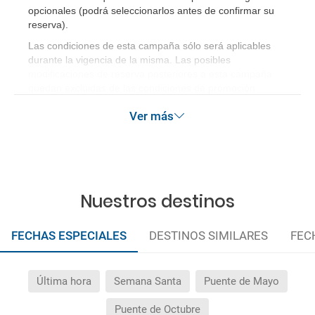
¿Qué hago si el traslado contratado del aeropuerto
opcionales (podrá seleccionarlos antes de confirmar su
al hotel o viceversa no ha aparecido?
reserva)
.
Las condiciones de esta campaña sólo será aplicables
¿Necesito visado para poder ir a ...?
durante la vigencia de la misma. Las posibles
modificaciones de reserva posteriores a esta campaña
quedan excluidas de las condiciones de promoción
¿Por qué me sale el precio de un niño igual que el
anteriormente mencionadas. Descuento no acumulable.
precio de un adulto?
Ver más
¿Cuántas veces debo imprimir el bono de los
traslados?
Nuestros destinos
FECHAS ESPECIALES
DESTINOS SIMILARES
FEC
Última hora
Semana Santa
Puente de Mayo
Puente de Octubre