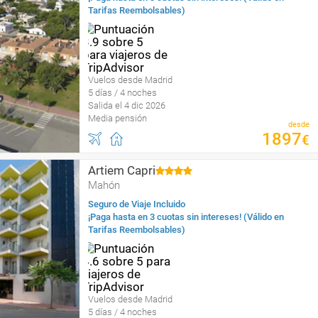
Tarifas Reembolsables)
Vuelos desde Madrid
5 días / 4 noches
Salida el 4 dic 2026
Media pensión
desde
1897
€
Artiem Capri
Mahón
Seguro de Viaje Incluido
¡Paga hasta en 3 cuotas sin intereses! (Válido en
Tarifas Reembolsables)
Vuelos desde Madrid
5 días / 4 noches