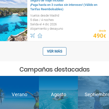
Seguro de Viaje Incluido
¡Paga hasta en 3 cuotas sin intereses! (Válido en
Tarifas Reembolsables)
Vuelos desde Madrid
5 días / 4 noches
Salida el 4 dic 2026
Alojamiento y desayuno
desde
490
€
VER MÁS
Campañas destacadas
Verano
Agosto
Septiembr