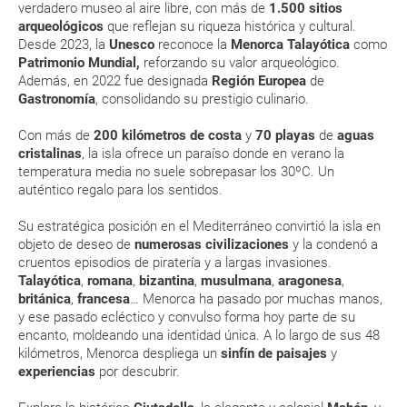
vacacional (Caribe, circuitos, tours...) te enviaremos la documentación
verdadero museo al aire libre, con más de
1.500 sitios
Durante la primavera, Menorca está especialmente
de tu reserva alrededor de 10 días antes de salida, la cual deberás
arqueológicos
que reflejan su riqueza histórica y cultural.
imprimir y llevar contigo en el viaje.
bonito y verde. ¡Apúntate a sus interesantes rutas de
Desde 2023, la
Unesco
reconoce la
Menorca Talayótica
como
senderismo!
Patrimonio Mundial,
reforzando su valor arqueológico.
Esta documentación te será requerida en el mostrador de la compañía
aérea a la hora de realizar el check-in el día de la salida.
Además, en 2022 fue designada
Región Europea
de
ENE
FEB
MAR
ABR
Gastronomía
, consolidando su prestigio culinario.
Con más de
200 kilómetros de costa
y
70 playas
de
aguas
MODIFICACIÓN ó CANCELACIÓN ¿Puedo anular o
14.0 °C
14.2 °C
15.5 °C
17.3 °C
2
cristalinas
, la isla ofrece un paraíso donde en verano la
modificar una reserva del viaje? ¿Qué gastos puede
7.5 °C
7.5 °C
8.4 °C
10.0 °C
temperatura media no suele sobrepasar los 30ºC. Un
generar una anulación o modificación del viaje?
auténtico regalo para los sentidos.
¿Qué caducidad debe tener mi pasaporte para ir
Su estratégica posición en el Mediterráneo convirtió la isla en
objeto de deseo de
numerosas civilizaciones
y la condenó a
a...?
cruentos episodios de piratería y a largas invasiones.
Talayótica
,
romana
,
bizantina
,
musulmana
,
aragonesa
,
¿Con cuánta antelación tengo que estar en el
británica
,
francesa
… Menorca ha pasado por muchas manos,
aeropuerto?
y ese pasado ecléctico y convulso forma hoy parte de su
encanto, moldeando una identidad única. A lo largo de sus 48
kilómetros, Menorca despliega un
sinfín de paisajes
y
RESERVAR ¿Cómo puedo reservar un viaje de
experiencias
por descubrir.
paquete vacacional en la página web?