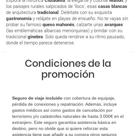
Explora la histórica
Ciutadella
, la elegante y colonial
Mahón
, y
Al realizar la reserva, uno de los servicios ha
los paisajes rurales salpicados de ‘llocs’, esas
casas blancas
de arquitectura
tradicional
. Deléitate con su exquisita
quedado de pendiente de confirmación ¿Cómo
gastronomía
y relájate en playas de ensueño. No te vayas sin
sabré si se confirma el viaje?
probar su famoso
queso mahonés
, calzarte unas
avarques
(las emblemáticas albarcas menorquinas) y brindar con su
¿Cómo sé si hay plazas disponibles en el viaje que
tradicional
ginebra
. Solo queda rendirse a su ritmo pausado,
quiero al hacer mi solicitud de reserva?
donde el tiempo parece detenerse.
Si tengo los traslados incluidos, ¿dónde debo
Condiciones de la
dirigirme?
promoción
¿Incluye algún seguro de viaje mi reserva?
¿Cuáles son las condiciones generales en las
Seguro de viaje incluido
con cobertura de equipaje,
reservas de viajes?
pérdida de conexiones y repatriación. Además, incluye
gastos médicos así como gastos de cancelación por
terrorismo y/o catástrofes naturales de hasta 3.000€ en el
¿Cuáles son los impuestos de entrada y salida del
extranjero. Este seguro garantiza asistencia básica en
país si viajo a América?
destino, pero no olvide que si quiere reforzar esta
asistencia tiene que añadir a su compra otros seguros