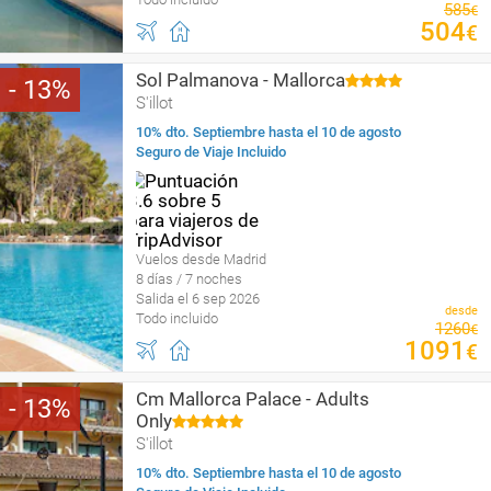
585
€
504
€
Sol Palmanova - Mallorca
13
S'illot
10% dto. Septiembre hasta el 10 de agosto
Seguro de Viaje Incluido
Vuelos desde Madrid
8 días / 7 noches
Salida el 6 sep 2026
desde
Todo incluido
1260
€
1091
€
Cm Mallorca Palace - Adults
13
Only
S'illot
10% dto. Septiembre hasta el 10 de agosto