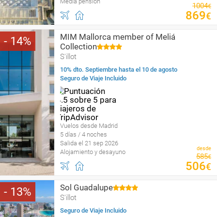
Media pensión
1004
€
869
€
MIM Mallorca member of Meliá
14
Collection
S'illot
10% dto. Septiembre hasta el 10 de agosto
Seguro de Viaje Incluido
Vuelos desde Madrid
5 días / 4 noches
Salida el 21 sep 2026
desde
Alojamiento y desayuno
585
€
506
€
Sol Guadalupe
13
S'illot
Seguro de Viaje Incluido