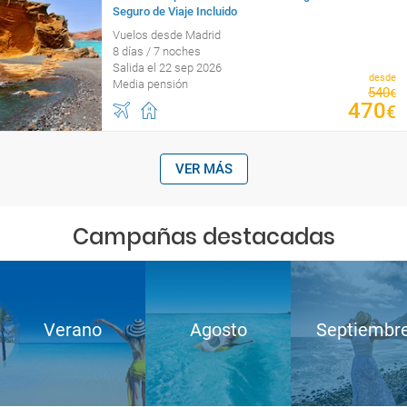
Seguro de Viaje Incluido
Vuelos desde Madrid
8 días / 7 noches
Salida el 22 sep 2026
desde
Media pensión
540
€
470
€
VER MÁS
Campañas destacadas
Verano
Agosto
Septiembr