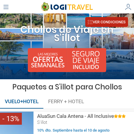
VER CONDICIONES
Chollos de Viaje en
S'illot
Paquetes a S'illot para Chollos
VUELO+HOTEL
FERRY + HOTEL
AluaSun Cala Antena - All Inclusive
13
S'illot
10% dto. Septiembre hasta el 10 de agosto