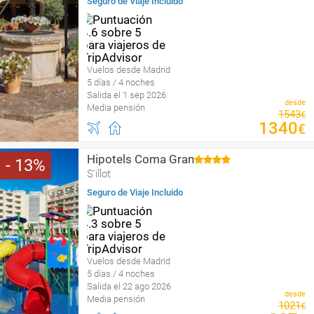
Seguro de Viaje Incluido
Vuelos desde Madrid
5 días / 4 noches
Salida el 1 sep 2026
desde
Media pensión
1543
€
1340
€
Hipotels Coma Gran
13
S'illot
Seguro de Viaje Incluido
Vuelos desde Madrid
5 días / 4 noches
Salida el 22 ago 2026
desde
Media pensión
1021
€