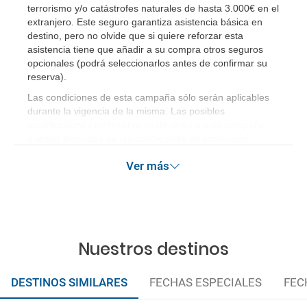
terrorismo y/o catástrofes naturales de hasta 3.000€ en el
extranjero. Este seguro garantiza asistencia básica en
destino, pero no olvide que si quiere reforzar esta
asistencia tiene que añadir a su compra otros seguros
opcionales (podrá seleccionarlos antes de confirmar su
reserva)
.
Las condiciones de esta campaña sólo serán aplicables
durante la vigencia de la misma. Las posibles
modificaciones de reserva posteriores a esta campaña
quedan excluidas de las condiciones de promoción
anteriormente mencionadas. Descuento no acumulable.
Ver más
Nuestros destinos
DESTINOS SIMILARES
FECHAS ESPECIALES
FEC