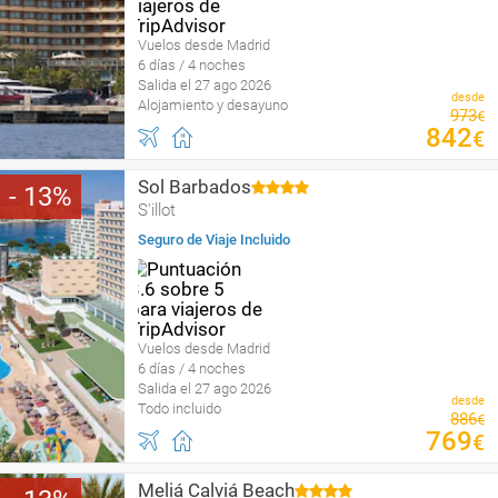
Vuelos desde Madrid
6 días / 4 noches
Salida el 27 ago 2026
desde
Alojamiento y desayuno
973
€
842
€
Sol Barbados
13
S'illot
Seguro de Viaje Incluido
Vuelos desde Madrid
6 días / 4 noches
Salida el 27 ago 2026
desde
Todo incluido
886
€
769
€
Meliá Calviá Beach