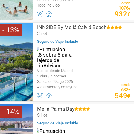
desde
Todo incluido
1076
€
932
€
INNSiDE By Meliá Calviá Beach
13
S'illot
Seguro de Viaje Incluido
Vuelos desde Madrid
5 días / 4 noches
Salida el 29 ago 2026
desde
Alojamiento y desayuno
633
€
549
€
Meliá Palma Bay
14
S'illot
Seguro de Viaje Incluido