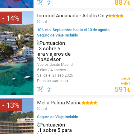
887
€
Inmood Aucanada - Adults Only
14
S'illot
10% dto. Septiembre hasta el 10 de agosto
Seguro de Viaje Incluido
Vuelos desde Madrid
5 días / 4 noches
Salida el 21 sep 2026
desde
Pensión completa
686
€
591
€
Meliá Palma Marina
13
S'illot
Seguro de Viaje Incluido