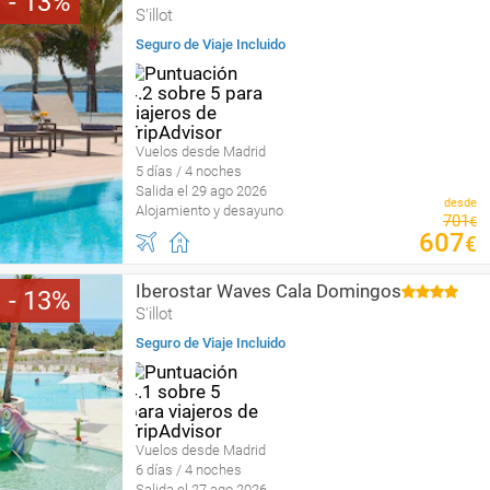
13
S'illot
Seguro de Viaje Incluido
Vuelos desde Madrid
5 días / 4 noches
Salida el 29 ago 2026
desde
Alojamiento y desayuno
701
€
607
€
Iberostar Waves Cala Domingos
13
S'illot
Seguro de Viaje Incluido
Vuelos desde Madrid
6 días / 4 noches
Salida el 27 ago 2026