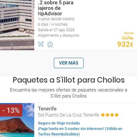
Vuelos desde Madrid
6 días / 4 noches
Salida el 27 ago 2026
desde
Alojamiento y desayuno
1079
€
932
€
VER MÁS
Paquetes a S'illot para Chollos
Encuentra las mejores ofertas de paquetes vacacionales a
S'illot para Chollos
Tenerife
13
Sol Puerto De La Cruz Tenerife
Seguro de Viaje Incluido
¡Paga hasta en 3 cuotas sin intereses! (Válido en
Tarifas Reembolsables)