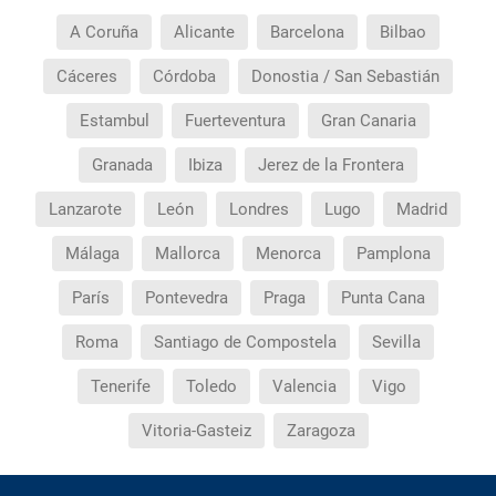
A Coruña
Alicante
Barcelona
Bilbao
Cáceres
Córdoba
Donostia / San Sebastián
Estambul
Fuerteventura
Gran Canaria
Granada
Ibiza
Jerez de la Frontera
Lanzarote
León
Londres
Lugo
Madrid
Málaga
Mallorca
Menorca
Pamplona
París
Pontevedra
Praga
Punta Cana
Roma
Santiago de Compostela
Sevilla
Tenerife
Toledo
Valencia
Vigo
Vitoria-Gasteiz
Zaragoza