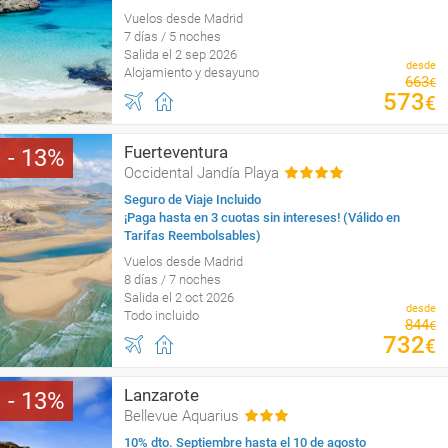
Vuelos desde Madrid
7 días / 5 noches
Salida el 2 sep 2026
desde
Alojamiento y desayuno
663
€
573
€
Fuerteventura
13
Occidental Jandía Playa
Seguro de Viaje Incluido
¡Paga hasta en 3 cuotas sin intereses! (Válido en
Tarifas Reembolsables)
Vuelos desde Madrid
8 días / 7 noches
Salida el 2 oct 2026
desde
Todo incluido
844
€
732
€
Lanzarote
13
Bellevue Aquarius
10% dto. Septiembre hasta el 10 de agosto