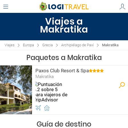
Viajes a
Makratika
Viajes
Europa
Grecia
Archipiélago de Paxí
Makratika
Paquetes a Makratika
Paxos Club Resort & Spa
Makratika
Guía de destino