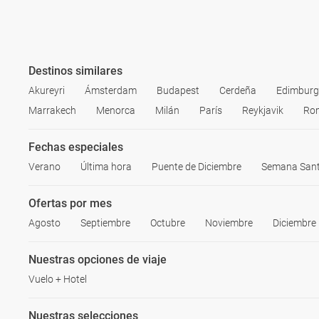
Destinos similares
Akureyri
Ámsterdam
Budapest
Cerdeña
Edimbur
Marrakech
Menorca
Milán
París
Reykjavik
Ro
Fechas especiales
Verano
Última hora
Puente de Diciembre
Semana San
Ofertas por mes
Agosto
Septiembre
Octubre
Noviembre
Diciembre
Nuestras opciones de viaje
Vuelo + Hotel
Nuestras selecciones