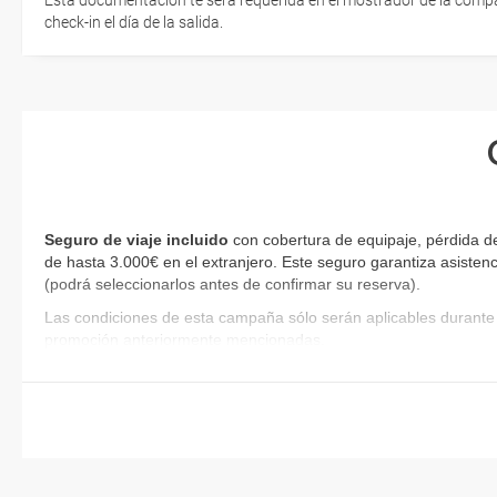
Esta documentación te será requerida en el mostrador de la compañ
check-in el día de la salida.
Seguro de viaje incluido
con cobertura de equipaje, pérdida de
de hasta 3.000€ en el extranjero. Este seguro garantiza asistenc
(podrá seleccionarlos antes de confirmar su reserva)
.
Las condiciones de esta campaña sólo serán aplicables durante 
promoción anteriormente mencionadas.