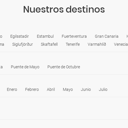
Nuestros destinos
go
Egilsstadir
Estambul
Fuerteventura
Gran Canaria
ma
Siglufjörður
Skaftafell
Tenerife
Varmahlíð
Venecia
ta
Puente de Mayo
Puente de Octubre
Enero
Febrero
Abril
Mayo
Junio
Julio