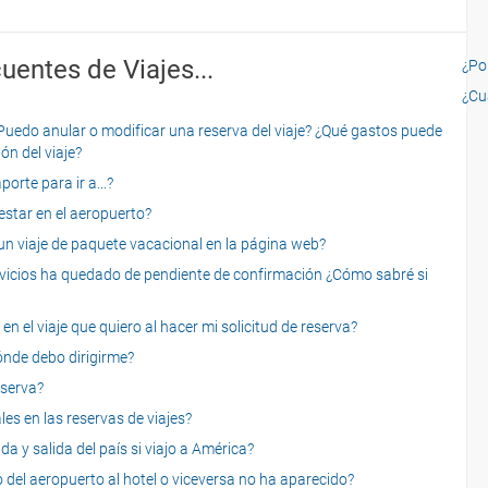
uentes de Viajes...
¿Por
¿Cu
o anular o modificar una reserva del viaje? ¿Qué gastos puede
ón del viaje?
rte para ir a...?
star en el aeropuerto?
 viaje de paquete vacacional en la página web?
servicios ha quedado de pendiente de confirmación ¿Cómo sabré si
n el viaje que quiero al hacer mi solicitud de reserva?
dónde debo dirigirme?
eserva?
es en las reservas de viajes?
a y salida del país si viajo a América?
 del aeropuerto al hotel o viceversa no ha aparecido?