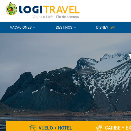
CONTACTO
PREGUNTAS FRECUENTES
Viajes a
Höfn
|
Fin de semana
.
VACACIONES
DESTINOS
DISNEY
VUELO + HOTEL
CARIBE Y E