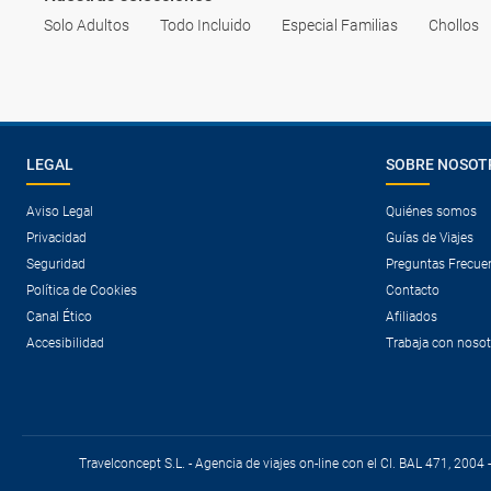
Solo Adultos
Todo Incluido
Especial Familias
Chollos
LEGAL
SOBRE NOSOT
Aviso Legal
Quiénes somos
Privacidad
Guías de Viajes
Seguridad
Preguntas Frecue
Política de Cookies
Contacto
Canal Ético
Afiliados
Accesibilidad
Trabaja con noso
Travelconcept S.L. - Agencia de viajes on-line con el CI. BAL 471, 2004