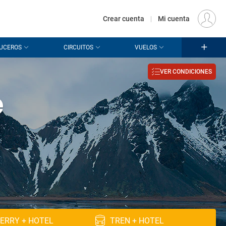
€
Origen
MADRID (MAD)
ES
EUR
Crear cuenta
|
Mi cuenta
UCEROS
CIRCUITOS
VUELOS
VER CONDICIONES
e
ERRY + HOTEL
TREN + HOTEL