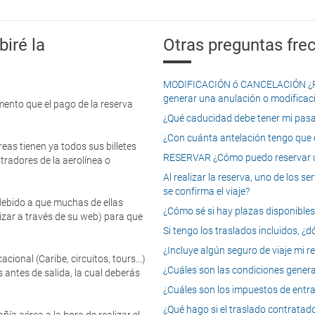
iré la
Otras preguntas frec
MODIFICACIÓN ó CANCELACIÓN ¿Pued
generar una anulación o modificaci
mento que el pago de la reserva
¿Qué caducidad debe tener mi pasapo
¿Con cuánta antelación tengo que e
eas tienen ya todos sus billetes
RESERVAR ¿Cómo puedo reservar un
tradores de la aerolínea o
Al realizar la reserva, uno de los 
se confirma el viaje?
 debido a que muchas de ellas
¿Cómo sé si hay plazas disponibles e
izar a través de su web) para que
Si tengo los traslados incluidos, ¿
¿Incluye algún seguro de viaje mi r
onal (Caribe, circuitos, tours...)
¿Cuáles son las condiciones general
 antes de salida, la cual deberás
¿Cuáles son los impuestos de entrad
¿Qué hago si el traslado contratado