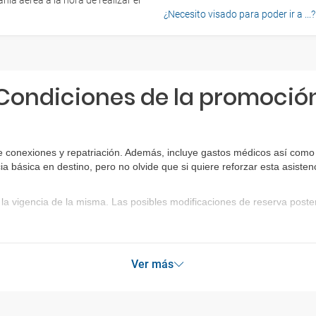
ía aérea a la hora de realizar el
¿Necesito visado para poder ir a ...?
Condiciones de la promoció
 conexiones y repatriación. Además, incluye gastos médicos así como g
ia básica en destino, pero no olvide que si quiere reforzar esta asist
la vigencia de la misma. Las posibles modificaciones de reserva post
Ver más