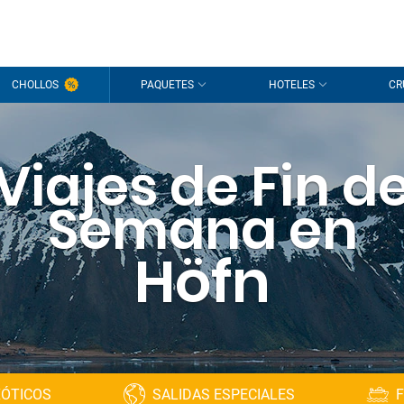
CHOLLOS
PAQUETES
HOTELES
CR
Viajes de Fin d
Semana en
Höfn
XÓTICOS
SALIDAS ESPECIALES
F