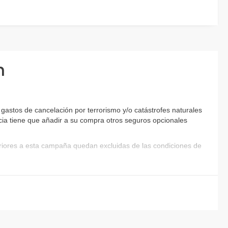
n
astos de cancelación por terrorismo y/o catástrofes naturales
encia tiene que añadir a su compra otros seguros opcionales
eriores a esta campaña quedan excluidas de las condiciones de