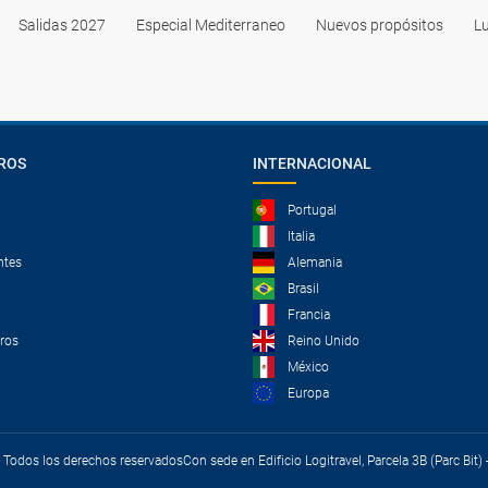
Salidas 2027
Especial Mediterraneo
Nuevos propósitos
Lu
ROS
INTERNACIONAL
Portugal
Italia
ntes
Alemania
Brasil
Francia
tros
Reino Unido
México
Europa
 - Todos los derechos reservados
Con sede en Edificio Logitravel, Parcela 3B (Parc Bit