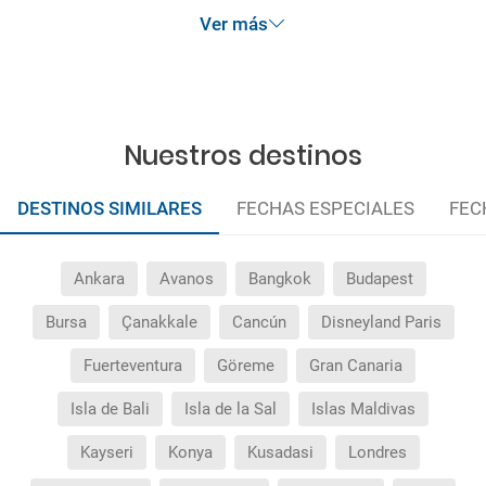
anteriormente mencionadas.
¿Por qué me sale el precio de un niño igual que el
Ver más
precio de un adulto?
¿Cuántas veces debo imprimir el bono de los
traslados?
Nuestros destinos
DESTINOS SIMILARES
FECHAS ESPECIALES
FEC
Ankara
Avanos
Bangkok
Budapest
Bursa
Çanakkale
Cancún
Disneyland Paris
Fuerteventura
Göreme
Gran Canaria
Isla de Bali
Isla de la Sal
Islas Maldivas
Kayseri
Konya
Kusadasi
Londres