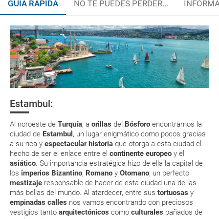
GUÍA RÁPIDA
NO TE PUEDES PERDER...
INFORMA
Organiza tu viaje
¿Cómo llegar?
La documentación de tu reserva te será enviada por mail en el
momento que el pago de la reserva esté realizado completamente.
Teléfonos de interés
Respecto a las tarjetas de embarque, casi todas las compañías aéreas
Documentación y aduanas
tienen ya todos sus billetes electrónicos por lo que podrás obtenerlas
directamente en los mostradores de la aerolínea o realizando el check-
Estambul:
in por su web.
Embajadas y Consulados
Ölüdeniz, playas
Éfeso
El Castillo de
de película en
Pamukkale
Eso sí, deberás estar atento si viajas con una compañía low cost, debido
Al noroeste de
Turquía
, a
orillas
del
Bósforo
encontramos la
a que muchas de ellas exigen la presentación de la tarjeta de embarque
Monedas y tipos de cambios
Turquía
(que deberás realizar a través de su web) para que no te carguen un
ciudad de
Estambul
, un lugar enigmático como pocos gracias
suplemento extra en el mismo aeropuerto.
a su rica y
espectacular
historia
que otorga a esta ciudad el
hecho de ser el enlace entre el
continente europeo
y el
En caso de tener que enviarte la documentación de un paquete
asiático
. Su importancia estratégica hizo de ella la capital de
vacacional (Caribe, circuitos, tours...) te enviaremos la documentación
de tu reserva alrededor de 10 días antes de salida, la cual deberás
los
imperios Bizantino
,
Romano
y
Otomano
; un perfecto
imprimir y llevar contigo en el viaje.
mestizaje
responsable de hacer de esta ciudad una de las
más bellas del mundo. Al atardecer, entre sus
tortuosas
y
Esta documentación te será requerida en el mostrador de la compañía
empinadas calles
nos vamos encontrando con preciosos
aérea a la hora de realizar el check-in el día de la salida.
vestigios tanto
arquitectónicos
como
culturales
bañados de