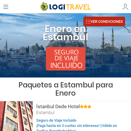
VER CONDICIONES
Enero en
Estambul
Paquetes a Estambul para
Enero
İstanbul Dede Hotel
Estambul
Seguro de Viaje Incluido
¡Paga hasta en 3 cuotas sin intereses! (Válido en
Tarifas Reembolsables)