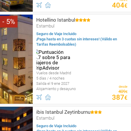
404
€
Hotellino Istanbul
5
Estambul
Seguro de Viaje Incluido
¡Paga hasta en 3 cuotas sin intereses! (Válido en
Tarifas Reembolsables)
Vuelos desde Madrid
5 días / 4 noches
Salida el 9 ene 2027
desde
Alojamiento y desayuno
409
€
387
€
ibis Istanbul Zeytinburnu
Estambul
Seguro de Viaje Incluido