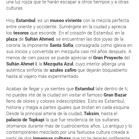
una luz rojiza que te harán escapar a otros tiempos y a otras
culturas.
MODIFICACIÓN ó CANCELACIÓN ¿Puedo anular o
modificar una reserva del viaje? ¿Qué gastos puede
Hoy,
Estambul
, es un
museo viviente
con la mezcla perfecta
generar una anulación o modificación del viaje?
entre oriente y occidente. Sumérgete en la ciudad y aprecia
los
tesoros
que esconde. En el corazón de Estambul, en la
plaza
de
Sultán Ahmed
, se encuentran las dos joyas de la
¿Qué caducidad debe tener mi pasaporte para ir
corona: la imponente
Santa Sofía
, consagrada como iglesia en
a...?
sus inicios y convertida en mezquita casi mil años después. A
menos de cien pasos se puede apreciar el
Gran Proyecto
del
¿Con cuánta antelación tengo que estar en el
Sultán Ahmet I
, la
Mezquita Azul
, cuyo interior alberga una
auténtica sinfonía de
azules zafiro
que dejarán boquiabierto
aeropuerto?
hasta al viajero más experimentado.
RESERVAR ¿Cómo puedo reservar un viaje de
Acabas de llegar y ya sientes que
Estambul
late dentro de ti,
paquete vacacional en la página web?
no puedes irte de la ciudad sin visitar el famoso
Gran Bazar
lleno de olores y colores indescriptibles. Esto es Estambul,
historia y magia a partes iguales que brotan en cada esquina.
Al realizar la reserva, uno de los servicios ha
Desde la principal arteria de la ciudad,
Taksim
, hasta el
quedado de pendiente de confirmación ¿Cómo
palacio de Topkapi
la que fue residencia de los sultanes
sabré si se confirma el viaje?
otomanos durante más de cuatrocientos años. Lo antiguo y lo
contemporáneo mezclado por una fastuosa cultura creada a
¿Cómo sé si hay plazas disponibles en el viaje que
partir de dos
inmensas culturas
que no te dejarán indiferente.