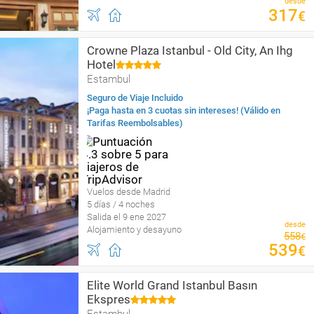
desde
317
€
Crowne Plaza Istanbul - Old City, An Ihg
Hotel
Estambul
Seguro de Viaje Incluido
¡Paga hasta en 3 cuotas sin intereses! (Válido en
Tarifas Reembolsables)
Vuelos desde Madrid
5 días / 4 noches
Salida el 9 ene 2027
desde
Alojamiento y desayuno
558
€
539
€
Elite World Grand Istanbul Basın
Ekspres