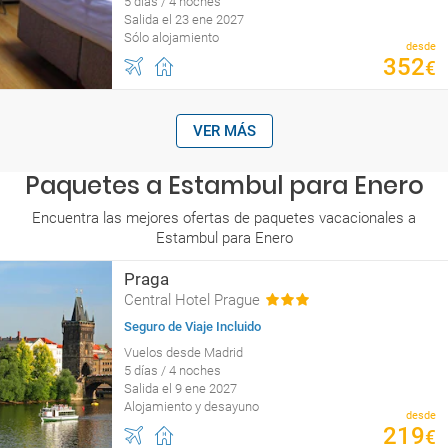
5 días / 4 noches
Salida el 23 ene 2027
Sólo alojamiento
desde
352
€
VER MÁS
Paquetes a Estambul para Enero
Encuentra las mejores ofertas de paquetes vacacionales a
Estambul para Enero
Praga
Central Hotel Prague
Seguro de Viaje Incluido
Vuelos desde Madrid
5 días / 4 noches
Salida el 9 ene 2027
Alojamiento y desayuno
desde
219
€