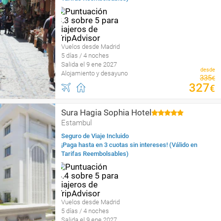
Vuelos desde Madrid
5 días / 4 noches
Salida el 9 ene 2027
desde
Alojamiento y desayuno
335
€
327
€
Sura Hagia Sophia Hotel
Estambul
Seguro de Viaje Incluido
¡Paga hasta en 3 cuotas sin intereses! (Válido en
Tarifas Reembolsables)
Vuelos desde Madrid
5 días / 4 noches
Salida el 9 ene 2027