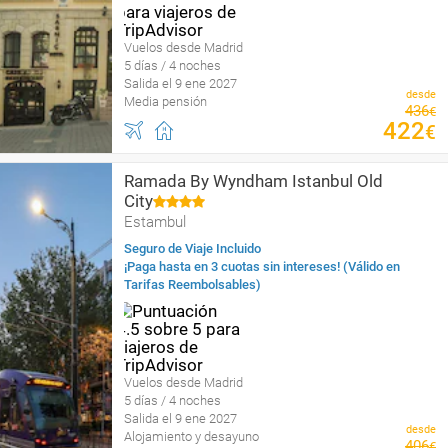
Vuelos desde Madrid
5 días / 4 noches
Salida el 9 ene 2027
desde
Media pensión
436
€
422
€
Ramada By Wyndham Istanbul Old
City
Estambul
Seguro de Viaje Incluido
¡Paga hasta en 3 cuotas sin intereses! (Válido en
Tarifas Reembolsables)
Vuelos desde Madrid
5 días / 4 noches
Salida el 9 ene 2027
desde
Alojamiento y desayuno
406
€