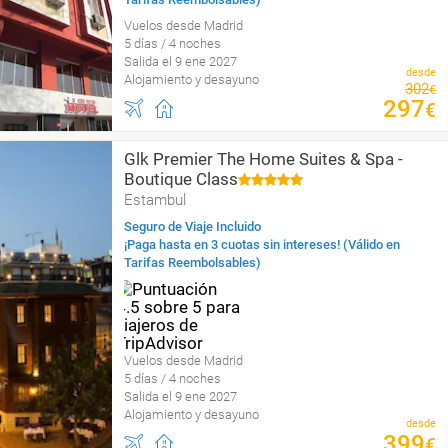
Vuelos desde Madrid
5 días / 4 noches
Salida el 9 ene 2027
desde
Alojamiento y desayuno
302
€
297
€
Glk Premier The Home Suites & Spa -
Boutique Class
Estambul
Seguro de Viaje Incluido
¡Paga hasta en 3 cuotas sin intereses! (Válido en
Tarifas Reembolsables)
Vuelos desde Madrid
5 días / 4 noches
Salida el 9 ene 2027
Alojamiento y desayuno
desde
399
€