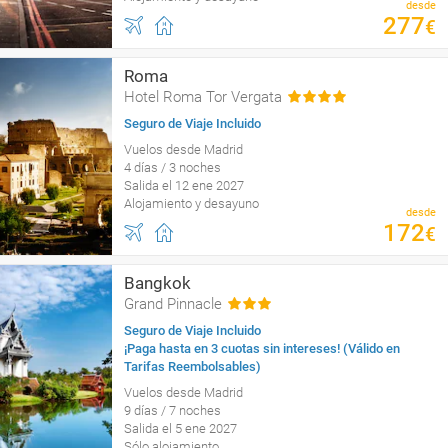
desde
277
€
Roma
Hotel Roma Tor Vergata
Seguro de Viaje Incluido
Vuelos desde Madrid
4 días / 3 noches
Salida el 12 ene 2027
Alojamiento y desayuno
desde
172
€
Bangkok
Grand Pinnacle
Seguro de Viaje Incluido
¡Paga hasta en 3 cuotas sin intereses! (Válido en
Tarifas Reembolsables)
Vuelos desde Madrid
9 días / 7 noches
Salida el 5 ene 2027
Sólo alojamiento