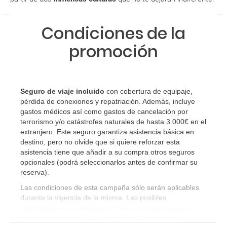
quiero al hacer mi solicitud de reserva?
Condiciones de la
Si tengo los traslados incluidos, ¿dónde debo
promoción
dirigirme?
¿Incluye algún seguro de viaje mi reserva?
Seguro de viaje incluido
con cobertura de equipaje,
¿Cuáles son las condiciones generales en las
pérdida de conexiones y repatriación. Además, incluye
reservas de viajes?
gastos médicos así como gastos de cancelación por
terrorismo y/o catástrofes naturales de hasta 3.000€ en el
extranjero. Este seguro garantiza asistencia básica en
¿Cuáles son los impuestos de entrada y salida del
destino, pero no olvide que si quiere reforzar esta
país si viajo a América?
asistencia tiene que añadir a su compra otros seguros
opcionales (podrá seleccionarlos antes de confirmar su
¿Qué hago si el traslado contratado del aeropuerto
reserva)
.
al hotel o viceversa no ha aparecido?
Las condiciones de esta campaña sólo serán aplicables
durante la vigencia de la misma. Las posibles
modificaciones de reserva posteriores a esta campaña
¿Necesito visado para poder ir a ...?
quedan excluidas de las condiciones de promoción