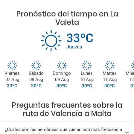
Pronóstico del tiempo en La
Valeta
33ºC
Jueves
Viernes
Sábado
Domingo
Lunes
Martes
Mié
07 Aug
08 Aug
09 Aug
10 Aug
11 Aug
12
33ºC
30ºC
30ºC
30ºC
30ºC
3
Preguntas frecuentes sobre la
ruta de Valencia a Malta
¿Cuáles son las aerolíneas que vuelan con más frecuencia