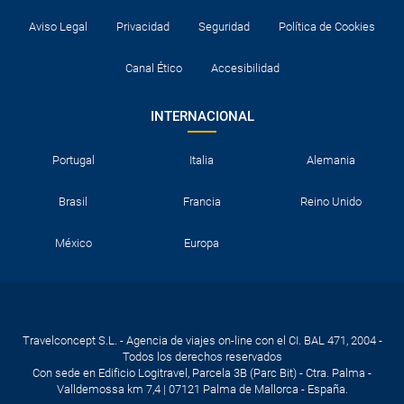
Aviso Legal
Privacidad
Seguridad
Política de Cookies
Canal Ético
Accesibilidad
INTERNACIONAL
Portugal
Italia
Alemania
Brasil
Francia
Reino Unido
México
Europa
Travelconcept S.L. - Agencia de viajes on-line con el CI. BAL 471, 2004 -
Todos los derechos reservados
Con sede en Edificio Logitravel, Parcela 3B (Parc Bit) - Ctra. Palma -
Valldemossa km 7,4 | 07121 Palma de Mallorca - España.