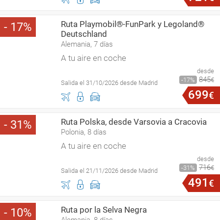
Ruta Playmobil®-FunPark y Legoland®
17
Deutschland
Alemania, 7 días
A tu aire en coche
desde
845
17
€
Salida el 31/10/2026 desde Madrid
699
€
Ruta Polska, desde Varsovia a Cracovia
31
Polonia, 8 días
A tu aire en coche
desde
716
31
€
Salida el 21/11/2026 desde Madrid
491
€
Ruta por la Selva Negra
10