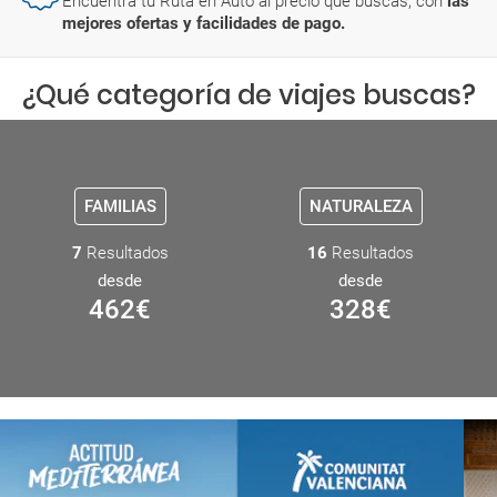
Encuentra tu Ruta en Auto al precio que buscas, con
las
mejores ofertas y facilidades de pago.
¿Qué categoría de viajes buscas?
FAMILIAS
NATURALEZA
7
Resultados
16
Resultados
desde
desde
462
€
328
€