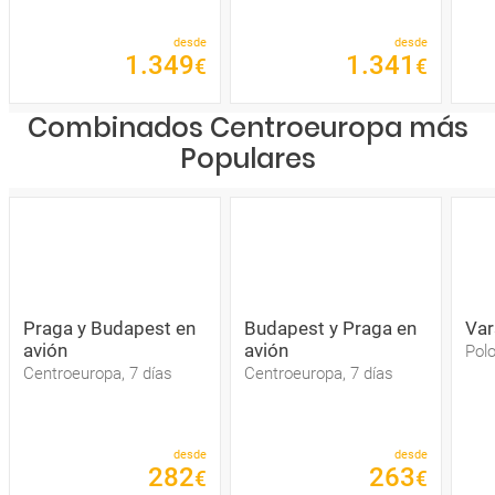
desde
desde
1
.
349
1
.
341
€
€
Combinados Centroeuropa más
Populares
Praga y Budapest en
Budapest y Praga en
Var
avión
avión
Polo
Centroeuropa, 7 días
Centroeuropa, 7 días
desde
desde
282
263
€
€