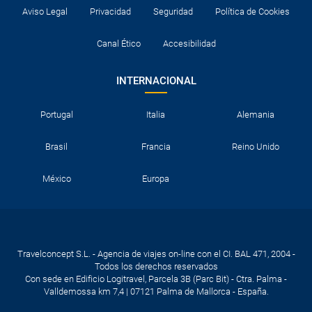
Aviso Legal
Privacidad
Seguridad
Política de Cookies
Canal Ético
Accesibilidad
INTERNACIONAL
Portugal
Italia
Alemania
Brasil
Francia
Reino Unido
México
Europa
Travelconcept S.L. - Agencia de viajes on-line con el CI. BAL 471, 2004 -
Todos los derechos reservados
Con sede en Edificio Logitravel, Parcela 3B (Parc Bit) - Ctra. Palma -
Valldemossa km 7,4 | 07121 Palma de Mallorca - España.