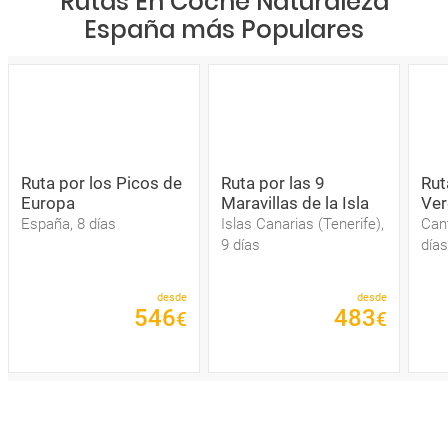
Rutas En Coche Naturaleza
España más Populares
Ruta por los Picos de
Ruta por las 9
Rut
Europa
Maravillas de la Isla
Ver
España, 8 días
Islas Canarias (Tenerife),
Cant
9 días
días
desde
desde
546
483
€
€