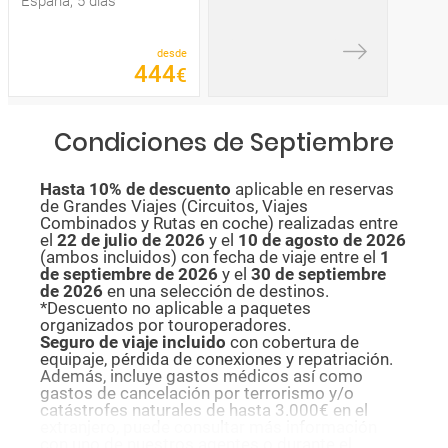
España, 5 días
desde
444
€
Condiciones de Septiembre
Hasta 10% de descuento
aplicable en reservas
de Grandes Viajes (Circuitos, Viajes
Combinados y Rutas en coche) realizadas entre
el
22 de julio de 2026
y el
10 de agosto de
2026
(ambos incluidos) con fecha de viaje entre el
1
de septiembre de 2026
y el
30 de septiembre
de 2026
en una selección de destinos.
*Descuento no aplicable a paquetes
organizados por touroperadores.
Seguro de viaje incluido
con cobertura de
equipaje, pérdida de conexiones y repatriación.
Además, incluye gastos médicos así como
gastos de cancelación por terrorismo y/o
catástrofes naturales de hasta 3.000€ en el
extranjero, puede consultar más información
con uno de nuestros agentes o durante el