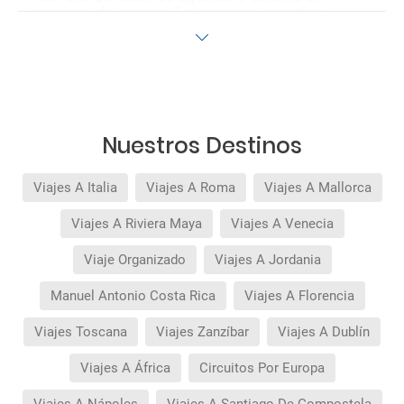
proceso de reserva. Este seguro garantiza
asistencia básica en destino, pero no olvide que
si quiere reforzar esta asistencia tiene que
añadir a su compra otros seguros opcionales
(podrá seleccionarlos antes de confirmar su
reserva).
Pago flexible
sin intereses para reservas
realizadas con más de 30 días de antelación.
Nuestros Destinos
Viajes A Italia
Viajes A Roma
Viajes A Mallorca
Viajes A Riviera Maya
Viajes A Venecia
Viaje Organizado
Viajes A Jordania
Manuel Antonio Costa Rica
Viajes A Florencia
Viajes Toscana
Viajes Zanzíbar
Viajes A Dublín
Viajes A África
Circuitos Por Europa
Viajes A Nápoles
Viajes A Santiago De Compostela