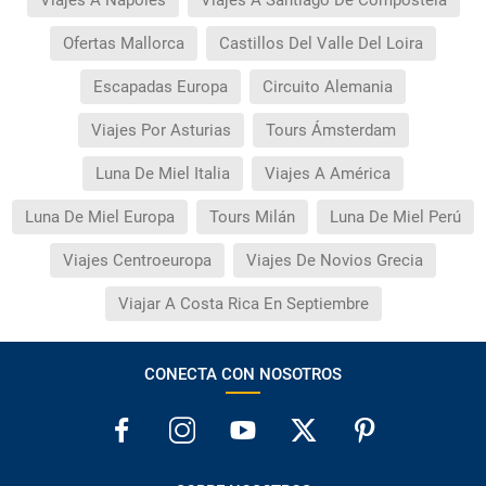
Ofertas Mallorca
Castillos Del Valle Del Loira
Escapadas Europa
Circuito Alemania
Viajes Por Asturias
Tours Ámsterdam
Luna De Miel Italia
Viajes A América
Luna De Miel Europa
Tours Milán
Luna De Miel Perú
Viajes Centroeuropa
Viajes De Novios Grecia
Viajar A Costa Rica En Septiembre
CONECTA CON NOSOTROS