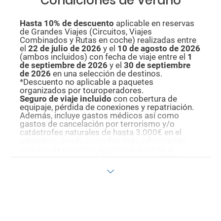
Condiciones de Verano
Hasta 10% de descuento
aplicable en reservas
de Grandes Viajes (Circuitos, Viajes
Combinados y Rutas en coche) realizadas entre
el
22 de julio de 2026
y el
10 de agosto de
2026
(ambos incluidos) con fecha de viaje entre el
1
de septiembre de 2026
y el
30 de septiembre
de 2026
en una selección de destinos.
*Descuento no aplicable a paquetes
organizados por touroperadores.
Seguro de viaje incluido
con cobertura de
equipaje, pérdida de conexiones y repatriación.
Además, incluye gastos médicos así como
gastos de cancelación por terrorismo y/o
catástrofes naturales de hasta 3.000€ en el
extranjero, puede consultar más información
con uno de nuestros agentes o durante el
proceso de reserva. Este seguro garantiza
asistencia básica en destino, pero no olvide que
si quiere reforzar esta asistencia tiene que
añadir a su compra otros seguros opcionales
(podrá seleccionarlos antes de confirmar su
reserva).
Pago flexible
sin intereses para reservas
realizadas con más de 30 días de antelación.