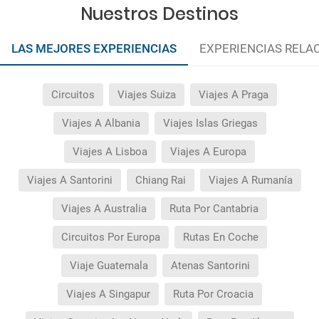
Quedan excluidos los productos de terceros de
Nuestros Destinos
esta promoción.
LAS MEJORES EXPERIENCIAS
EXPERIENCIAS RELA
Circuitos
Viajes Suiza
Viajes A Praga
Viajes A Albania
Viajes Islas Griegas
Viajes A Lisboa
Viajes A Europa
Viajes A Santorini
Chiang Rai
Viajes A Rumanía
Viajes A Australia
Ruta Por Cantabria
Circuitos Por Europa
Rutas En Coche
Viaje Guatemala
Atenas Santorini
Viajes A Singapur
Ruta Por Croacia