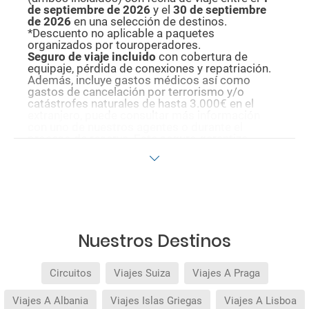
de septiembre de 2026
y el
30 de septiembre
de 2026
en una selección de destinos.
*Descuento no aplicable a paquetes
organizados por touroperadores.
Seguro de viaje incluido
con cobertura de
equipaje, pérdida de conexiones y repatriación.
Además, incluye gastos médicos así como
gastos de cancelación por terrorismo y/o
catástrofes naturales de hasta 3.000€ en el
extranjero, puede consultar más información
con uno de nuestros agentes o durante el
proceso de reserva. Este seguro garantiza
asistencia básica en destino, pero no olvide que
si quiere reforzar esta asistencia tiene que
añadir a su compra otros seguros opcionales
(podrá seleccionarlos antes de confirmar su
reserva).
Pago flexible
sin intereses para reservas
realizadas con más de 30 días de antelación.
Nuestros Destinos
Circuitos
Viajes Suiza
Viajes A Praga
Viajes A Albania
Viajes Islas Griegas
Viajes A Lisboa