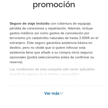
¿Cómo sé si hay plazas disponibles en el viaje que
promoción
quiero al hacer mi solicitud de reserva?
Si tengo los traslados incluidos, ¿dónde debo
Seguro de viaje incluido
con cobertura de equipaje,
dirigirme?
pérdida de conexiones y repatriación. Además, incluye
gastos médicos así como gastos de cancelación por
¿Incluye algún seguro de viaje mi reserva?
terrorismo y/o catástrofes naturales de hasta 3.000€ en el
extranjero. Este seguro garantiza asistencia básica en
¿Cuáles son las condiciones generales en las
destino, pero no olvide que si quiere reforzar esta
asistencia tiene que añadir a su compra otros seguros
reservas de viajes?
opcionales (podrá seleccionarlos antes de confirmar su
reserva)
.
¿Cuáles son los impuestos de entrada y salida del
Las condiciones de esta campaña sólo serán aplicables
país si viajo a América?
durante la vigencia de la misma. Las posibles
modificaciones de reserva posteriores a esta campaña
¿Qué hago si el traslado contratado del aeropuerto
quedan excluidas de las condiciones de promoción
al hotel o viceversa no ha aparecido?
anteriormente mencionadas.
Ver más
¿Necesito visado para poder ir a ...?