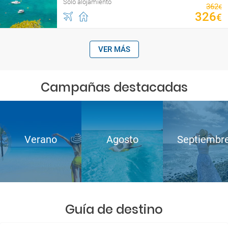
Sólo alojamiento
362
€
326
€
VER MÁS
Campañas destacadas
Verano
Agosto
Septiembr
Guía de destino