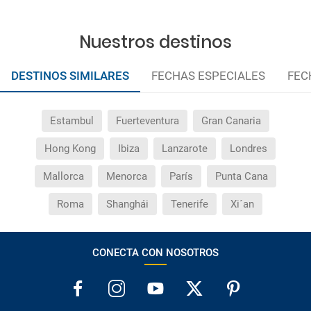
¿Por qué me sale el precio de un niño igual que el
precio de un adulto?
Nuestros destinos
¿Cuántas veces debo imprimir el bono de los
DESTINOS SIMILARES
FECHAS ESPECIALES
FEC
traslados?
Estambul
Fuerteventura
Gran Canaria
Hong Kong
Ibiza
Lanzarote
Londres
Mallorca
Menorca
París
Punta Cana
Roma
Shanghái
Tenerife
Xi´an
CONECTA CON NOSOTROS