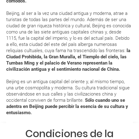
cómodos.
MODIFICACIÓN ó CANCELACIÓN ¿Puedo anular o
Beijing, al ser a la vez una ciudad antigua y moderna, atrae a
modificar una reserva del viaje? ¿Qué gastos puede
turistas de todas las partes del mundo. Además de ser una
ciudad de gran riqueza histórica y cultural, Beijing es conocida
generar una anulación o modificación del viaje?
como una de las siete antiguas capitales chinas y, desde
1115, fue la capital del imperio, y lo es del actual país. Debido
¿Qué caducidad debe tener mi pasaporte para ir
a ello, esta ciudad del este del país alberga numerosas
a...?
reliquias cultuales, cuya fama ha trascendido las fronteras:
la
Ciudad Prohibida, la Gran Muralla, el Tiemplo del cielo, las
Tumbas Ming y el palacio de Verano representan la
¿Con cuánta antelación tengo que estar en el
civilización antigua y el sentimiento nacional de China.
aeropuerto?
Beijing es un antigua capital del oriente y, al mismo tiempo,
RESERVAR ¿Cómo puedo reservar un viaje de
una urbe cosmopolita y moderna. Su cultura tradicional sigue
observándose en sus calles y las civilizaciones china y
paquete vacacional en la página web?
occidental conviven de forma brillante.
Sólo cuando uno se
adentra en Beijing puede percibir la esencia de su cultura y
Al realizar la reserva, uno de los servicios ha
entusiasmo.
quedado de pendiente de confirmación ¿Cómo
sabré si se confirma el viaje?
Condiciones de la