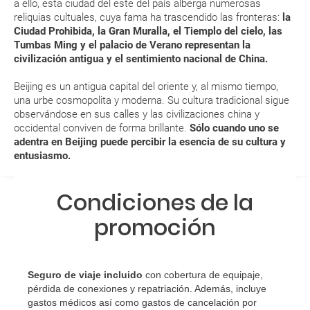
a ello, esta ciudad del este del país alberga numerosas
a...?
reliquias cultuales, cuya fama ha trascendido las fronteras:
la
Ciudad Prohibida, la Gran Muralla, el Tiemplo del cielo, las
Tumbas Ming y el palacio de Verano representan la
¿Con cuánta antelación tengo que estar en el
civilización antigua y el sentimiento nacional de China.
aeropuerto?
Beijing es un antigua capital del oriente y, al mismo tiempo,
RESERVAR ¿Cómo puedo reservar un viaje de
una urbe cosmopolita y moderna. Su cultura tradicional sigue
observándose en sus calles y las civilizaciones china y
paquete vacacional en la página web?
occidental conviven de forma brillante.
Sólo cuando uno se
adentra en Beijing puede percibir la esencia de su cultura y
Al realizar la reserva, uno de los servicios ha
entusiasmo.
quedado de pendiente de confirmación ¿Cómo
sabré si se confirma el viaje?
Condiciones de la
¿Cómo sé si hay plazas disponibles en el viaje que
promoción
quiero al hacer mi solicitud de reserva?
Si tengo los traslados incluidos, ¿dónde debo
Seguro de viaje incluido
con cobertura de equipaje,
dirigirme?
pérdida de conexiones y repatriación. Además, incluye
gastos médicos así como gastos de cancelación por