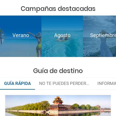
Campañas destacadas
Verano
Agosto
Septiembr
Guía de destino
GUÍA RÁPIDA
NO TE PUEDES PERDER...
INFORMA
Organiza tu viaje
Hacer la maleta
La documentación de tu reserva te será enviada por mail en el
momento que el pago de la reserva esté realizado completamente.