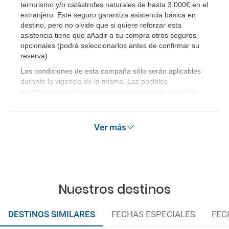
terrorismo y/o catástrofes naturales de hasta 3.000€ en el
¿Incluye algún seguro de viaje mi reserva?
extranjero. Este seguro garantiza asistencia básica en
destino, pero no olvide que si quiere reforzar esta
¿Cuáles son las condiciones generales en las
asistencia tiene que añadir a su compra otros seguros
reservas de viajes?
opcionales (podrá seleccionarlos antes de confirmar su
reserva)
.
¿Cuáles son los impuestos de entrada y salida del
Las condiciones de esta campaña sólo serán aplicables
país si viajo a América?
durante la vigencia de la misma. Las posibles
modificaciones de reserva posteriores a esta campaña
quedan excluidas de las condiciones de promoción
¿Qué hago si el traslado contratado del aeropuerto
anteriormente mencionadas. Descuento no acumulable.
al hotel o viceversa no ha aparecido?
Ver más
¿Necesito visado para poder ir a ...?
¿Por qué me sale el precio de un niño igual que el
precio de un adulto?
Nuestros destinos
¿Cuántas veces debo imprimir el bono de los
DESTINOS SIMILARES
FECHAS ESPECIALES
FEC
traslados?