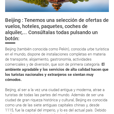
Vacunas y salud
Respecto a las tarjetas de embarque, casi todas las compañías aéreas
Documentación
tienen ya todos sus billetes electrónicos por lo que podrás obtenerlas
directamente en los mostradores de la aerolínea o realizando el check-
Beijing : Tenemos una selección de ofertas de
in por su web.
Moneda
Nuevo Año Chino
Ciudad Prohibida
La Gran Mura
vuelos, hoteles, paquetes, coches de
China
Eso sí, deberás estar atento si viajas con una compañía low cost, debido
alquiler,... Consúltalas todas pulsando un
a que muchas de ellas exigen la presentación de la tarjeta de embarque
(que deberás realizar a través de su web) para que no te carguen un
botón:
suplemento extra en el mismo aeropuerto.
En caso de tener que enviarte la documentación de un paquete
Beijing (también conocida como Pekín), conocida urbe turística
vacacional (Caribe, circuitos, tours...) te enviaremos la documentación
en el mundo, dispone de instalaciones completas en materia
de tu reserva alrededor de 10 días antes de salida, la cual deberás
de transporte, alojamiento, gastronomía, actividades
imprimir y llevar contigo en el viaje.
comerciales y de diversión, que son de primera categoría.
El
Esta documentación te será requerida en el mostrador de la compañía
ambiente agradable y los servicios de alta calidad hacen que
aérea a la hora de realizar el check-in el día de la salida.
los turistas nacionales y extranjeros se sientan muy
cómodos.
MODIFICACIÓN ó CANCELACIÓN ¿Puedo anular o
Beijing, al ser a la vez una ciudad antigua y moderna, atrae a
modificar una reserva del viaje? ¿Qué gastos puede
turistas de todas las partes del mundo. Además de ser una
ciudad de gran riqueza histórica y cultural, Beijing es conocida
generar una anulación o modificación del viaje?
como una de las siete antiguas capitales chinas y, desde
1115, fue la capital del imperio, y lo es del actual país. Debido
¿Qué caducidad debe tener mi pasaporte para ir