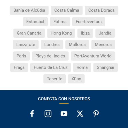
Bahía de Alcúdia
Costa Calma
Costa Dorada
Estambul
Fátima
Fuerteventura
Gran Canaria
Hong Kong
Ibiza
Jandía
Lanzarote
Londres
Mallorca
Menorca
París
Playa del Inglés
PortAventura World
Praga
Puerto de La Cruz
Roma
Shanghái
Tenerife
Xi´an
CONECTA CON NOSOTROS