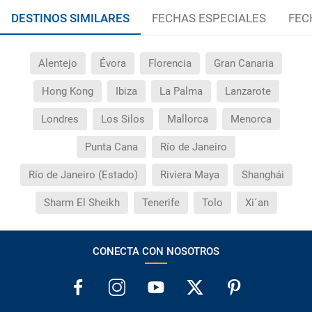
¿Cuántas veces debo imprimir el bono de los
DESTINOS SIMILARES
FECHAS ESPECIALES
FEC
traslados?
Alentejo
Évora
Florencia
Gran Canaria
Hong Kong
Ibiza
La Palma
Lanzarote
Londres
Los Silos
Mallorca
Menorca
Punta Cana
Río de Janeiro
Río de Janeiro (Estado)
Riviera Maya
Shanghái
Sharm El Sheikh
Tenerife
Tolo
Xi´an
CONECTA CON NOSOTROS