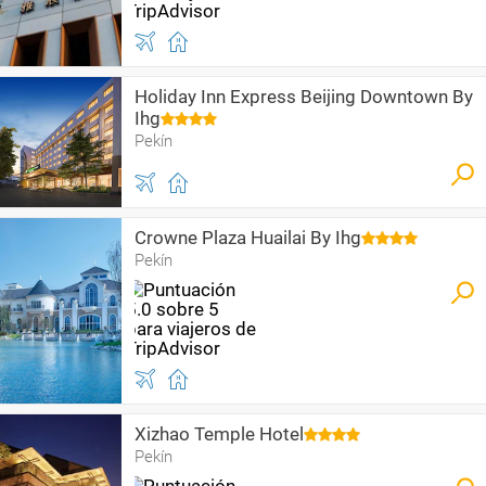
Holiday Inn Express Beijing Downtown By
Ihg
Pekín
Crowne Plaza Huailai By Ihg
Pekín
Xizhao Temple Hotel
Pekín