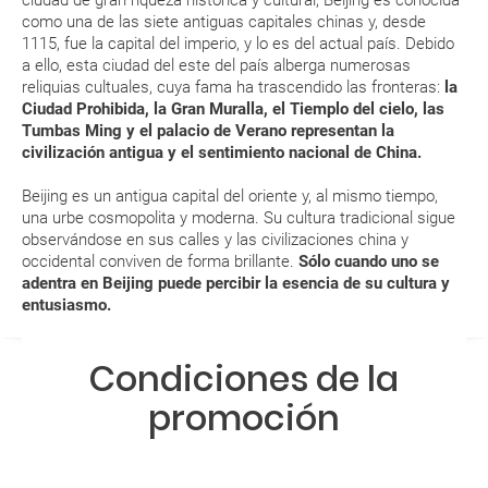
generar una anulación o modificación del viaje?
como una de las siete antiguas capitales chinas y, desde
1115, fue la capital del imperio, y lo es del actual país. Debido
¿Qué caducidad debe tener mi pasaporte para ir
a ello, esta ciudad del este del país alberga numerosas
a...?
reliquias cultuales, cuya fama ha trascendido las fronteras:
la
Ciudad Prohibida, la Gran Muralla, el Tiemplo del cielo, las
Tumbas Ming y el palacio de Verano representan la
¿Con cuánta antelación tengo que estar en el
civilización antigua y el sentimiento nacional de China.
aeropuerto?
Beijing es un antigua capital del oriente y, al mismo tiempo,
RESERVAR ¿Cómo puedo reservar un viaje de
una urbe cosmopolita y moderna. Su cultura tradicional sigue
observándose en sus calles y las civilizaciones china y
paquete vacacional en la página web?
occidental conviven de forma brillante.
Sólo cuando uno se
adentra en Beijing puede percibir la esencia de su cultura y
Al realizar la reserva, uno de los servicios ha
entusiasmo.
quedado de pendiente de confirmación ¿Cómo
sabré si se confirma el viaje?
Condiciones de la
¿Cómo sé si hay plazas disponibles en el viaje que
promoción
quiero al hacer mi solicitud de reserva?
Si tengo los traslados incluidos, ¿dónde debo