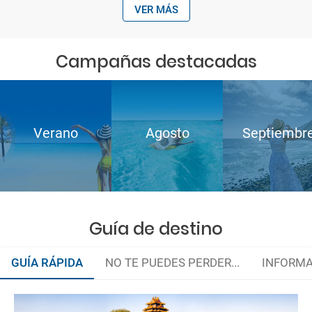
VER MÁS
Campañas destacadas
Verano
Agosto
Septiembr
Guía de destino
GUÍA RÁPIDA
NO TE PUEDES PERDER...
INFORMA
Organiza tu viaje