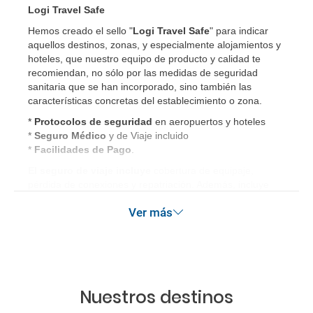
Logi Travel Safe
dirigirme?
Hemos creado el sello "
Logi Travel Safe
" para indicar
aquellos destinos, zonas, y especialmente alojamientos y
¿Incluye algún seguro de viaje mi reserva?
hoteles, que nuestro equipo de producto y calidad te
recomiendan, no sólo por las medidas de seguridad
¿Cuáles son las condiciones generales en las
sanitaria que se han incorporado, sino también las
reservas de viajes?
características concretas del establecimiento o zona.
*
Protocolos de
seguridad
en aeropuertos y hoteles
¿Cuáles son los impuestos de entrada y salida del
*
Seguro Médico
y de Viaje incluido
país si viajo a América?
*
Facilidades de Pago
.
El seguro de viaje incluye
cobertura de equipaje,
¿Qué hago si el traslado contratado del aeropuerto
pérdida de conexiones y repatriación. Además, incluye
al hotel o viceversa no ha aparecido?
gastos médicos así como gastos de cancelación por
Ver más
terrorismo y/o catástrofes naturales de hasta 3.000€ en el
extranjero. Este seguro garantiza asistencia básica en
¿Necesito visado para poder ir a ...?
destino, pero no olvide que si quiere reforzar esta
asistencia tiene que añadir a su compra otros seguros
¿Por qué me sale el precio de un niño igual que el
opcionales (podrá seleccionarlos antes de confirmar su
reserva).
precio de un adulto?
Nuestros destinos