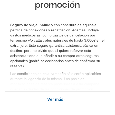
¿Cómo sé si hay plazas disponibles en el viaje que
promoción
quiero al hacer mi solicitud de reserva?
Si tengo los traslados incluidos, ¿dónde debo
Seguro de viaje incluido
con cobertura de equipaje,
dirigirme?
pérdida de conexiones y repatriación. Además, incluye
gastos médicos así como gastos de cancelación por
¿Incluye algún seguro de viaje mi reserva?
terrorismo y/o catástrofes naturales de hasta 3.000€ en el
extranjero. Este seguro garantiza asistencia básica en
¿Cuáles son las condiciones generales en las
destino, pero no olvide que si quiere reforzar esta
asistencia tiene que añadir a su compra otros seguros
reservas de viajes?
opcionales (podrá seleccionarlos antes de confirmar su
reserva)
.
¿Cuáles son los impuestos de entrada y salida del
Las condiciones de esta campaña sólo serán aplicables
país si viajo a América?
durante la vigencia de la misma. Las posibles
modificaciones de reserva posteriores a esta campaña
¿Qué hago si el traslado contratado del aeropuerto
quedan excluidas de las condiciones de promoción
al hotel o viceversa no ha aparecido?
anteriormente mencionadas.
Ver más
¿Necesito visado para poder ir a ...?