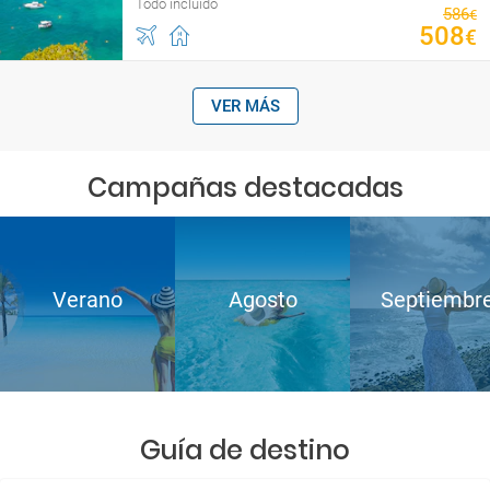
Todo incluido
586
€
508
€
VER MÁS
Campañas destacadas
Verano
Agosto
Septiembr
Guía de destino