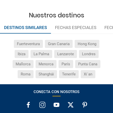
¿Por qué me sale el precio de un niño igual que el
precio de un adulto?
Nuestros destinos
¿Cuántas veces debo imprimir el bono de los
DESTINOS SIMILARES
FECHAS ESPECIALES
FEC
traslados?
Fuerteventura
Gran Canaria
Hong Kong
Ibiza
La Palma
Lanzarote
Londres
Mallorca
Menorca
París
Punta Cana
Roma
Shanghái
Tenerife
Xi´an
CONECTA CON NOSOTROS