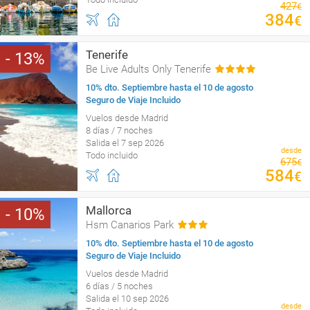
427
€
384
€
Tenerife
13
Be Live Adults Only Tenerife
10% dto. Septiembre hasta el 10 de agosto
Seguro de Viaje Incluido
Vuelos desde Madrid
8 días / 7 noches
Salida el 7 sep 2026
desde
Todo incluido
675
€
584
€
Mallorca
10
Hsm Canarios Park
10% dto. Septiembre hasta el 10 de agosto
Seguro de Viaje Incluido
Vuelos desde Madrid
6 días / 5 noches
Salida el 10 sep 2026
desde