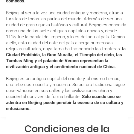
cómodos.
MODIFICACIÓN ó CANCELACIÓN ¿Puedo anular o
Beijing, al ser a la vez una ciudad antigua y moderna, atrae a
modificar una reserva del viaje? ¿Qué gastos puede
turistas de todas las partes del mundo. Además de ser una
ciudad de gran riqueza histórica y cultural, Beijing es conocida
generar una anulación o modificación del viaje?
como una de las siete antiguas capitales chinas y, desde
1115, fue la capital del imperio, y lo es del actual país. Debido
¿Qué caducidad debe tener mi pasaporte para ir
a ello, esta ciudad del este del país alberga numerosas
a...?
reliquias cultuales, cuya fama ha trascendido las fronteras:
la
Ciudad Prohibida, la Gran Muralla, el Tiemplo del cielo, las
Tumbas Ming y el palacio de Verano representan la
¿Con cuánta antelación tengo que estar en el
civilización antigua y el sentimiento nacional de China.
aeropuerto?
Beijing es un antigua capital del oriente y, al mismo tiempo,
RESERVAR ¿Cómo puedo reservar un viaje de
una urbe cosmopolita y moderna. Su cultura tradicional sigue
observándose en sus calles y las civilizaciones china y
paquete vacacional en la página web?
occidental conviven de forma brillante.
Sólo cuando uno se
adentra en Beijing puede percibir la esencia de su cultura y
Al realizar la reserva, uno de los servicios ha
entusiasmo.
quedado de pendiente de confirmación ¿Cómo
sabré si se confirma el viaje?
Condiciones de la