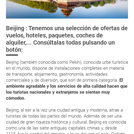
momento que el pago de la reserva esté realizado completamente.
Vacunas y salud
Respecto a las tarjetas de embarque, casi todas las compañías aéreas
Documentación
tienen ya todos sus billetes electrónicos por lo que podrás obtenerlas
directamente en los mostradores de la aerolínea o realizando el check-
Beijing : Tenemos una selección de ofertas de
in por su web.
Moneda
Nuevo Año Chino
Ciudad Prohibida
La Gran Mura
vuelos, hoteles, paquetes, coches de
China
Eso sí, deberás estar atento si viajas con una compañía low cost, debido
alquiler,... Consúltalas todas pulsando un
a que muchas de ellas exigen la presentación de la tarjeta de embarque
(que deberás realizar a través de su web) para que no te carguen un
botón:
suplemento extra en el mismo aeropuerto.
En caso de tener que enviarte la documentación de un paquete
Beijing (también conocida como Pekín), conocida urbe turística
vacacional (Caribe, circuitos, tours...) te enviaremos la documentación
en el mundo, dispone de instalaciones completas en materia
de tu reserva alrededor de 10 días antes de salida, la cual deberás
de transporte, alojamiento, gastronomía, actividades
imprimir y llevar contigo en el viaje.
comerciales y de diversión, que son de primera categoría.
El
Esta documentación te será requerida en el mostrador de la compañía
ambiente agradable y los servicios de alta calidad hacen que
aérea a la hora de realizar el check-in el día de la salida.
los turistas nacionales y extranjeros se sientan muy
cómodos.
MODIFICACIÓN ó CANCELACIÓN ¿Puedo anular o
Beijing, al ser a la vez una ciudad antigua y moderna, atrae a
modificar una reserva del viaje? ¿Qué gastos puede
turistas de todas las partes del mundo. Además de ser una
ciudad de gran riqueza histórica y cultural, Beijing es conocida
generar una anulación o modificación del viaje?
como una de las siete antiguas capitales chinas y, desde
1115, fue la capital del imperio, y lo es del actual país. Debido