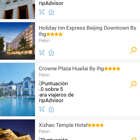
Holiday Inn Express Beijing Downtown By
Ihg
Pekín
Crowne Plaza Huailai By Ihg
Pekín
Xizhao Temple Hotel
Pekín