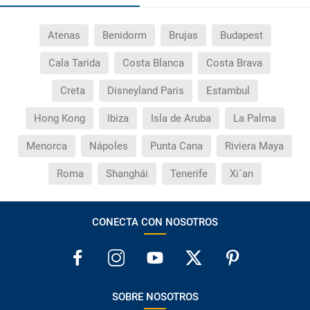
Atenas
Benidorm
Brujas
Budapest
Cala Tarida
Costa Blanca
Costa Brava
Creta
Disneyland Paris
Estambul
Hong Kong
Ibiza
Isla de Aruba
La Palma
Menorca
Nápoles
Punta Cana
Riviera Maya
Roma
Shanghái
Tenerife
Xi´an
CONECTA CON NOSOTROS
SOBRE NOSOTROS