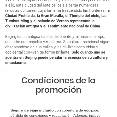
¿Qué caducidad debe tener mi pasaporte para ir
a ello, esta ciudad del este del país alberga numerosas
a...?
reliquias cultuales, cuya fama ha trascendido las fronteras:
la
Ciudad Prohibida, la Gran Muralla, el Tiemplo del cielo, las
Tumbas Ming y el palacio de Verano representan la
¿Con cuánta antelación tengo que estar en el
civilización antigua y el sentimiento nacional de China.
aeropuerto?
Beijing es un antigua capital del oriente y, al mismo tiempo,
RESERVAR ¿Cómo puedo reservar un viaje de
una urbe cosmopolita y moderna. Su cultura tradicional sigue
observándose en sus calles y las civilizaciones china y
paquete vacacional en la página web?
occidental conviven de forma brillante.
Sólo cuando uno se
adentra en Beijing puede percibir la esencia de su cultura y
Al realizar la reserva, uno de los servicios ha
entusiasmo.
quedado de pendiente de confirmación ¿Cómo
sabré si se confirma el viaje?
Condiciones de la
¿Cómo sé si hay plazas disponibles en el viaje que
promoción
quiero al hacer mi solicitud de reserva?
Si tengo los traslados incluidos, ¿dónde debo
Seguro de viaje incluido
con cobertura de equipaje,
dirigirme?
pérdida de conexiones y repatriación. Además, incluye