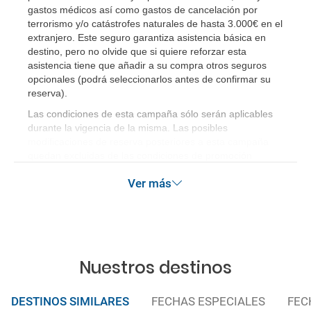
gastos médicos así como gastos de cancelación por
¿Incluye algún seguro de viaje mi reserva?
terrorismo y/o catástrofes naturales de hasta 3.000€ en el
extranjero. Este seguro garantiza asistencia básica en
¿Cuáles son las condiciones generales en las
destino, pero no olvide que si quiere reforzar esta
asistencia tiene que añadir a su compra otros seguros
reservas de viajes?
opcionales (podrá seleccionarlos antes de confirmar su
reserva)
.
¿Cuáles son los impuestos de entrada y salida del
Las condiciones de esta campaña sólo serán aplicables
país si viajo a América?
durante la vigencia de la misma. Las posibles
modificaciones de reserva posteriores a esta campaña
¿Qué hago si el traslado contratado del aeropuerto
quedan excluidas de las condiciones de promoción
al hotel o viceversa no ha aparecido?
anteriormente mencionadas.
Ver más
¿Necesito visado para poder ir a ...?
¿Por qué me sale el precio de un niño igual que el
precio de un adulto?
Nuestros destinos
¿Cuántas veces debo imprimir el bono de los
DESTINOS SIMILARES
FECHAS ESPECIALES
FEC
traslados?