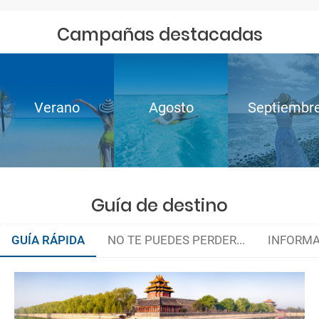
Campañas destacadas
Verano
Agosto
Septiembr
Guía de destino
GUÍA RÁPIDA
NO TE PUEDES PERDER...
INFORMA
Organiza tu viaje
Hacer la maleta
La documentación de tu reserva te será enviada por mail en el