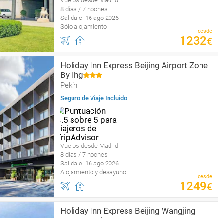
Vuelos desde Madrid
8 días / 7 noches
Salida el 16 ago 2026
Sólo alojamiento
desde
1232
€
Holiday Inn Express Beijing Airport Zone
By Ihg
Pekín
Seguro de Viaje Incluido
Vuelos desde Madrid
8 días / 7 noches
Salida el 16 ago 2026
Alojamiento y desayuno
desde
1249
€
Holiday Inn Express Beijing Wangjing