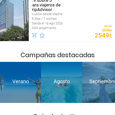
Vuelos desde Madrid
8 días / 7 noches
Salida el 16 ago 2026
desde
Sólo alojamiento
2596
€
2549
€
Campañas destacadas
Verano
Agosto
Septiembr