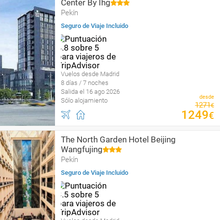
Center By Ihg
Pekín
Seguro de Viaje Incluido
Vuelos desde Madrid
8 días / 7 noches
Salida el 16 ago 2026
desde
Sólo alojamiento
1271
€
1249
€
The North Garden Hotel Beijing
Wangfujing
Pekín
Seguro de Viaje Incluido