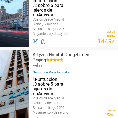
Vuelos desde Madrid
8 días / 7 noches
Salida el 16 ago 2026
desde
Alojamiento y desayuno
1488
€
1449
€
Artyzen Habitat Dongzhimen
Beijing
Pekín
Seguro de Viaje Incluido
Vuelos desde Madrid
8 días / 7 noches
Salida el 16 ago 2026
desde
Alojamiento y desayuno
1526
€