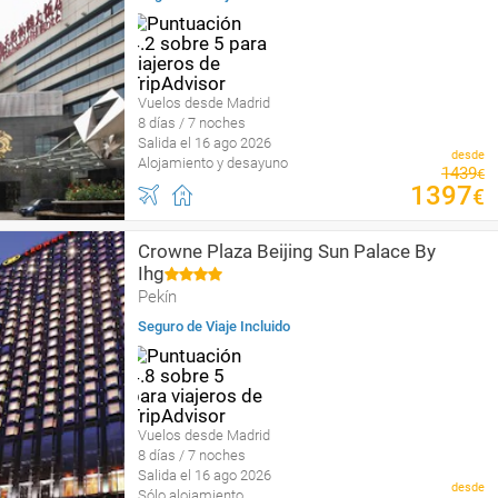
Vuelos desde Madrid
8 días / 7 noches
Salida el 16 ago 2026
desde
Alojamiento y desayuno
1439
€
1397
€
Crowne Plaza Beijing Sun Palace By
Ihg
Pekín
Seguro de Viaje Incluido
Vuelos desde Madrid
8 días / 7 noches
Salida el 16 ago 2026
desde
Sólo alojamiento