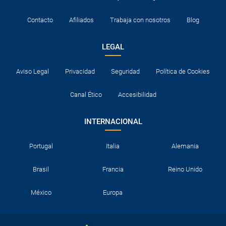
¿Necesito visado para poder ir a ...?
Contacto
Afiliados
Trabaja con nosotros
Blog
¿Por qué me sale el precio de un niño igual que el
precio de un adulto?
LEGAL
¿Cuántas veces debo imprimir el bono de los
Aviso Legal
Privacidad
Seguridad
Política de Cookies
traslados?
Canal Ético
Accesibilidad
INTERNACIONAL
Portugal
Italia
Alemania
Brasil
Francia
Reino Unido
México
Europa