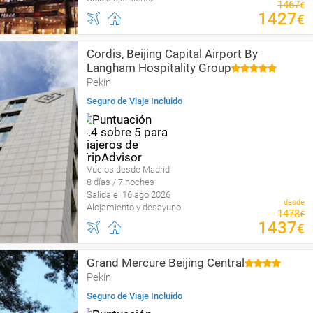
1467
€
1427
€
Cordis, Beijing Capital Airport By
Langham Hospitality Group
Pekín
Seguro de Viaje Incluido
Vuelos desde Madrid
8 días / 7 noches
Salida el 16 ago 2026
desde
Alojamiento y desayuno
1478
€
1437
€
Grand Mercure Beijing Central
Pekín
Seguro de Viaje Incluido