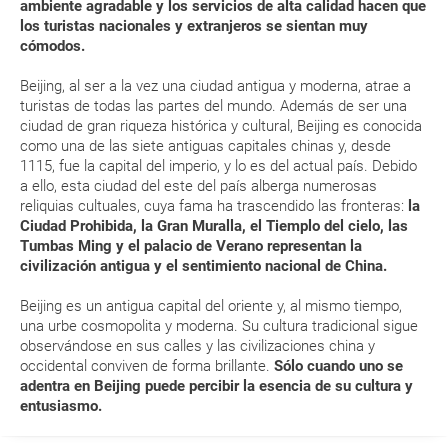
ambiente agradable y los servicios de alta calidad hacen que
aérea a la hora de realizar el check-in el día de la salida.
los turistas nacionales y extranjeros se sientan muy
cómodos.
MODIFICACIÓN ó CANCELACIÓN ¿Puedo anular o
Beijing, al ser a la vez una ciudad antigua y moderna, atrae a
modificar una reserva del viaje? ¿Qué gastos puede
turistas de todas las partes del mundo. Además de ser una
ciudad de gran riqueza histórica y cultural, Beijing es conocida
generar una anulación o modificación del viaje?
como una de las siete antiguas capitales chinas y, desde
1115, fue la capital del imperio, y lo es del actual país. Debido
¿Qué caducidad debe tener mi pasaporte para ir
a ello, esta ciudad del este del país alberga numerosas
a...?
reliquias cultuales, cuya fama ha trascendido las fronteras:
la
Ciudad Prohibida, la Gran Muralla, el Tiemplo del cielo, las
Tumbas Ming y el palacio de Verano representan la
¿Con cuánta antelación tengo que estar en el
civilización antigua y el sentimiento nacional de China.
aeropuerto?
Beijing es un antigua capital del oriente y, al mismo tiempo,
RESERVAR ¿Cómo puedo reservar un viaje de
una urbe cosmopolita y moderna. Su cultura tradicional sigue
observándose en sus calles y las civilizaciones china y
paquete vacacional en la página web?
occidental conviven de forma brillante.
Sólo cuando uno se
adentra en Beijing puede percibir la esencia de su cultura y
Al realizar la reserva, uno de los servicios ha
entusiasmo.
quedado de pendiente de confirmación ¿Cómo
sabré si se confirma el viaje?