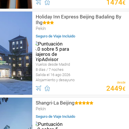
1474
€
Holiday Inn Express Beijing Badaling By
Ihg
Pekín
Seguro de Viaje Incluido
Vuelos desde Madrid
8 días / 7 noches
Salida el 16 ago 2026
Alojamiento y desayuno
desde
2449
€
Shangri-La Beijing
Pekín
Seguro de Viaje Incluido