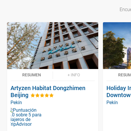
Encue
RESUMEN
+ INFO
RESU
Artyzen Habitat Dongzhimen
Holiday I
Beijing
Downtown
Pekín
Pekín