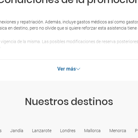
áreas de las provincias de Xinjiang, Qinghai, Heilongjiang y Mongo
En caso de viajar a Hong Kong y Macao y luego regresar de nuevo 
nexiones y repatriación. Además, incluye gastos médicos así como gastos
entradas
, o bien, en caso de poseer un visado de una sola entrada, 
sica en destino, pero no olvide que si quiere reforzar esta asistencia tie
en China continental. En este sentido, no olvides que es bastante di
 vigencia de la misma. Las posibles modificaciones de reserva posterior
.
Ver más
Nuestros destinos
s
Jandía
Lanzarote
Londres
Mallorca
Menorca
P