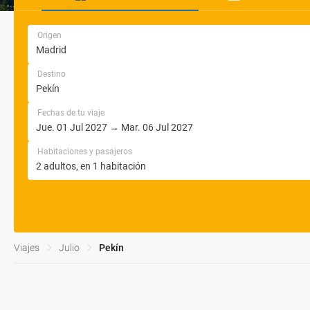
Origen
Destino
Fechas de tu viaje
Habitaciones y pasajeros
Viajes
Julio
Pekín