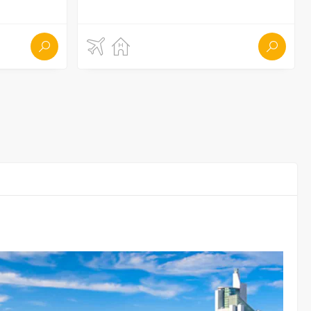
¿Por
¿Cu
o anular o modificar una reserva del viaje? ¿Qué gastos puede
imperial de
 larga del
e facilitamos toda la información necesaria para que tu
a del continente europeo —lo que explica su diversidad
e con una
s importante
estival más
ón del viaje?
las vacunas contra el tétanos y la poliomielitis.
ado, 人民币, que significa ‘moneda del pueblo’,)
validez mínima de seis meses
. Además,
o yuan. Un
 vivir allí
espués de
as de la difteria, la fiebre tifoidea y la hepatitis A y B.
acao
ladas y subtropicales
el
omo los dólares estadounidenses se pueden cambiar sin
—en esas dos ciudades no se necesita ningún
. En general, el este, el sur y el
ntigua.
Su
rte para ir a...?
táreas con
e es seco y ventoso.
a 90 días en cada localidad—, necesitarás tramitar un
, deberás mostrar tu pasaporte en el momento de hacer la
nte, hace del