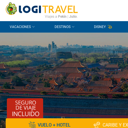
CONTACTO
PREGUNTAS FRECUENTES
Viajes a
Pekín
|
Julio
.
VACACIONES
DESTINOS
DISNEY
VUELO + HOTEL
CARIBE Y E