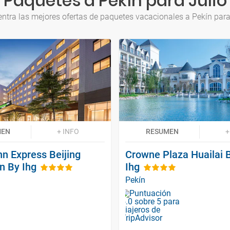
Paquetes a Pekín para Julio
ntra las mejores ofertas de paquetes vacacionales a Pekín para
MEN
+ INFO
RESUMEN
+
nn Express Beijing
Crowne Plaza Huailai 
 By Ihg
Ihg
Pekín