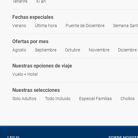
Tenerife
Xi´an
Fechas especiales
Verano
Última hora
Puente de Diciembre
Semana San
Ofertas por mes
Agosto
Septiembre
Octubre
Noviembre
Diciembre
Nuestras opciones de viaje
Vuelo + Hotel
Nuestras selecciones
Solo Adultos
Todo Incluido
Especial Familias
Chollos
LEGAL
SOBRE NOSOT