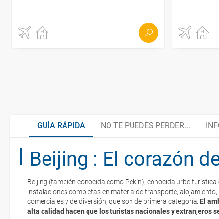
GUÍA RÁPIDA
NO TE PUEDES PERDER...
INF
Beijing : El corazón d
Nuevo Año Chino
Organiza tu viaje
Beijing (también conocida como Pekín), conocida urbe turística
Ciudad Prohibida
Hacer la maleta
instalaciones completas en materia de transporte, alojamiento,
La documentación de tu reserva te será enviada por mail en el mo
comerciales y de diversión, que son de primera categoría.
El amb
esté realizado completamente.
alta calidad hacen que los turistas nacionales y extranjeros