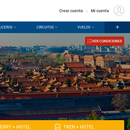
€
Origen
MADRID (MAD)
ES
EUR
Crear cuenta
|
Mi cuenta
UCEROS
CIRCUITOS
VUELOS
VER CONDICIONES
ERRY + HOTEL
TREN + HOTEL