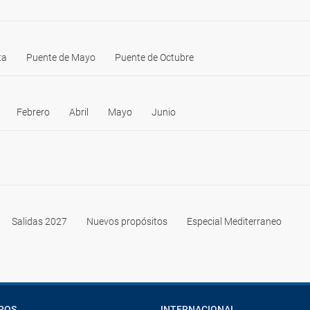
ta
Puente de Mayo
Puente de Octubre
Febrero
Abril
Mayo
Junio
Salidas 2027
Nuevos propósitos
Especial Mediterraneo
ROS
INTERNACIONAL