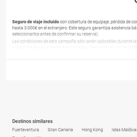
Seguro de viaje incluido
con cobertura de equipaje, pérdida de co
hasta 3.000€ en el extranjero. Este seguro garantiza asistencia bá
seleccionarlos antes de confirmar su reserva).
Las condiciones de esta campaña sólo serán aplicables durante la
promoción anteriormente mencionadas. Descuento no acumulable
Destinos similares
Fuerteventura
Gran Canaria
Hong Kong
Islas Maldiva