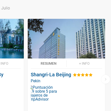
 Julio
 INFO
RESUMEN
+ INFO
By
Shangri-La Beijing
Pekín