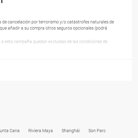
lia Interio
r.
a China, deberás estar provisto de un visado de dos
 de cancelación por terrorismo y/o catástrofes naturales de
tendrás que solicitar un nuevo visado para volver a entrar
ne que añadir a su compra otros seguros opcionales (podrá
fícil obtener un visado de turismo multientradas.
es a esta campaña quedan excluidas de las condiciones de
unta Cana
Riviera Maya
Shanghái
Son Parc