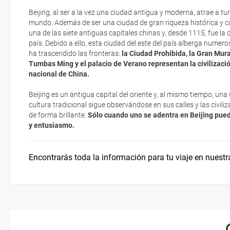
La Gran Muralla China
Vacunas y salud
Respecto a las tarjetas de embarque, casi todas las compañías aér
Beijing, al ser a la vez una ciudad antigua y moderna, atrae a tur
electrónicos por lo que podrás obtenerlas directamente en los mos
mundo. Además de ser una ciudad de gran riqueza histórica y cu
realizando el check-in por su web.
una de las siete antiguas capitales chinas y, desde 1115, fue la ca
Festival de las Linternas
Documentación
país. Debido a ello, esta ciudad del este del país alberga numero
Eso sí, deberás estar atento si viajas con una compañía low cost,
ha trascendido las fronteras:
la Ciudad Prohibida, la Gran Mural
exigen la presentación de la tarjeta de embarque (que deberás real
Tumbas Ming y el palacio de Verano representan la civilizació
Moneda
no te carguen un suplemento extra en el mismo aeropuerto.
nacional de China.
En caso de tener que enviarte la documentación de un paquete vacaci
Beijing es un antigua capital del oriente y, al mismo tiempo, u
te enviaremos la documentación de tu reserva alrededor de 10 días
cultura tradicional sigue observándose en sus calles y las civili
imprimir y llevar contigo en el viaje.
de forma brillante.
Sólo cuando uno se adentra en Beijing puede
y entusiasmo.
Esta documentación te será requerida en el mostrador de la compañ
check-in el día de la salida.
Encontrarás toda la información para tu viaje en nuestr