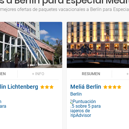
 a Berlín para Especial Med
 mejores ofertas de paquetes vacacionales a Berlín para Especia
MEN
+ INFO
RESUMEN
+
lin Lichtenberg
Meliá Berlin
Berlín