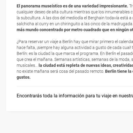
Por experiencia podemos decir que las temperaturas invernales osc
electrónicos por lo que podrás obtenerlas directamente en los mos
punto de congelación. Sobre todo en enero y febrero puede haber 
El panorama museístico es de una variedad impresionante.
Tr
realizando el check-in por su web.
nieve y hielo en los que también se congela el río Spree.
cualquier deseo de alta cultura mientras que los innumerables c
Berlín con niños
Moverse en Berlín
Las precipitaciones se reparten de manera uniforme a lo largo del 
la subcultura. A las dos del mediodía el Berghain todavía está a
Eso sí, deberás estar atento si viajas con una compañía low cost,
salchicha al curry en un chiringuito a las cinco de la madrugada
exigen la presentación de la tarjeta de embarque (que deberás real
más mundo concentrado por metro cuadrado que en ningún otr
¿Dónde alojarse?
no te carguen un suplemento extra en el mismo aeropuerto.
Ya sea en primavera, verano, otoño o invierno… siempre mer
En primavera podrás pasear por los parques y jardines flore
¿Para reservar un viaje a Berlín hay que mirar primero el calend
En caso de tener que enviarte la documentación de un paquete vacaci
hace falta, ¡siempre hay alguna actividad a gusto de cada cual! N
En verano Berlín rebosa vitalidad con eventos al aire libre, 
te enviaremos la documentación de tu reserva alrededor de 10 días
Berlín: es la ciudad la que marca el programa. En Berlín el pasa
marcha
imprimir y llevar contigo en el viaje.
que crea el mañana. Semanas artísticas, semanas de la moda,
El otoño es multicolor, no sólo en el arbolado sino también e
musicales...
la ciudad está repleta de nuevas ideas, creatividad
Esta documentación te será requerida en el mostrador de la compañ
Festival of Lights
no existe mañana será cosa del pasado remoto.
Berlín tiene la
check-in el día de la salida.
gustos.
En invierno los mercadillos navideños berlineses te envolv
recogimiento propio de esas fechas y los museos te estar
todos sus tesoros
Encontrarás toda la información para tu viaje en nuestr