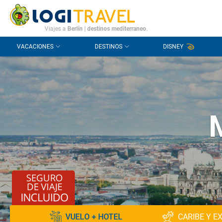
CONTACTO
PREGUNTAS FRECUENTES
Viajes a
Berlín
|
destinos mediterraneo
.
VACACIONES
DESTINOS
DISNEY
VUELO + HOTEL
CARIBE Y E