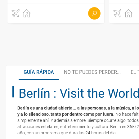
GUÍA RÁPIDA
NO TE PUEDES PERDER...
EL 
El tiempo en Berlín
Berlín : Visit the Worl
Visita los mejores monumentos
Transporte gratuito y descuentos inmediatos
Berlín es una ciudad de clima continental, eso quiere decir que l
Berlín es una ciudad abierta... a las personas, a la música, a lo
En bicicleta por Berlín
Organiza tu viaje
grandes fluctuaciones a lo largo del año. En verano pueden sobrep
y a lo silencioso, tanto por dentro como por fuera.
No hace falta
La documentación de tu reserva te será enviada por mail en el mo
mayo a septiembre casi siempre oscilan en un ámbito agradable qu
simplemente ahí. Y además siempre. Siempre ocurre algo, todos 
esté realizado completamente.
En invierno no es raro que los termómetros marquen diez grados 
atracciones estelares, entretenimiento y cultura. Berlín es 365/
año, con un programa que dura las 24 horas del día.
Barrios de Berlín
¿Cómo llegar?
Respecto a las tarjetas de embarque, casi todas las compañías aér