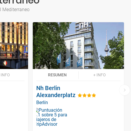
iterraneo
l Mediterraneo
 INFO
RESUMEN
+ INFO
Nh Berlin
Alexanderplatz
Berlín