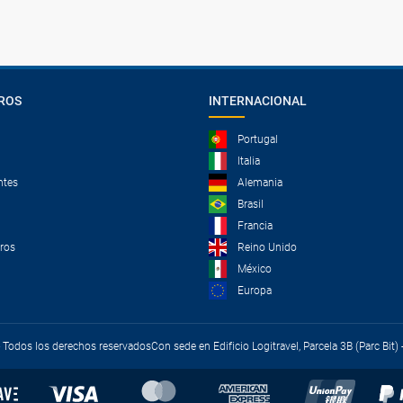
ROS
INTERNACIONAL
Portugal
Italia
ntes
Alemania
Brasil
Francia
tros
Reino Unido
México
Europa
 - Todos los derechos reservados
Con sede en Edificio Logitravel, Parcela 3B (Parc Bit