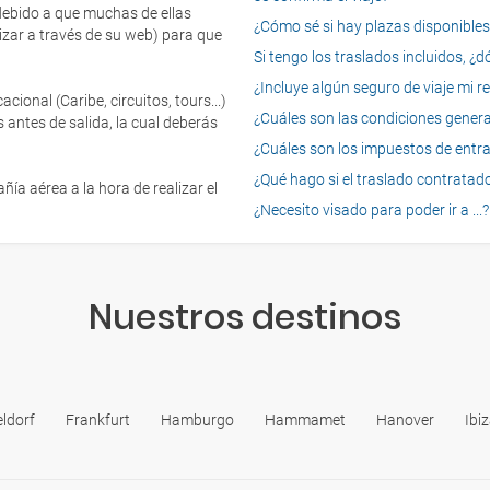
 debido a que muchas de ellas
¿Cómo sé si hay plazas disponibles e
izar a través de su web) para que
Si tengo los traslados incluidos, ¿
¿Incluye algún seguro de viaje mi r
onal (Caribe, circuitos, tours...)
¿Cuáles son las condiciones general
 antes de salida, la cual deberás
¿Cuáles son los impuestos de entrad
¿Qué hago si el traslado contratado
ía aérea a la hora de realizar el
¿Necesito visado para poder ir a ...?
Nuestros destinos
ldorf
Frankfurt
Hamburgo
Hammamet
Hanover
Ibi