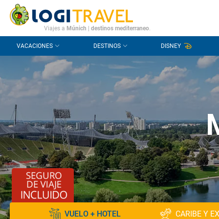
CONTACTO
PREGUNTAS FRECUENTES
Viajes a
Múnich
|
destinos mediterraneo
.
VACACIONES
DESTINOS
DISNEY
VUELO + HOTEL
CARIBE Y E