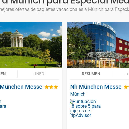
 a Múnich para Especial Med
mejores ofertas de paquetes vacacionales a Múnich para Especi
MEN
+ INFO
RESUMEN
+
 München Messe
Nh München Messe
Múnich