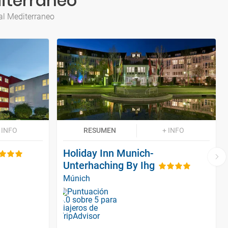
iterraneo
al Mediterraneo
 INFO
RESUMEN
+ INFO
Holiday Inn Munich-
Unterhaching By Ihg
Múnich