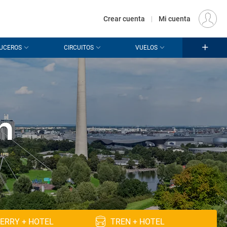
€
Origen
MADRID (MAD)
ES
EUR
Crear cuenta
|
Mi cuenta
UCEROS
CIRCUITOS
VUELOS
n
ERRY + HOTEL
TREN + HOTEL