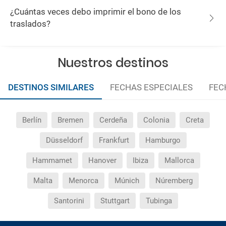
¿Cuántas veces debo imprimir el bono de los
traslados?
Nuestros destinos
DESTINOS SIMILARES
FECHAS ESPECIALES
FEC
Berlín
Bremen
Cerdeña
Colonia
Creta
Düsseldorf
Frankfurt
Hamburgo
Hammamet
Hanover
Ibiza
Mallorca
Malta
Menorca
Múnich
Núremberg
Santorini
Stuttgart
Tubinga