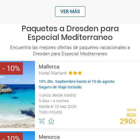
VER MÁS
Paquetes a Dresden para
Especial Mediterraneo
Encuentra las mejores ofertas de paquetes vacacionales a
Dresden para Especial Mediterraneo
Mallorca
10
Hotel Mariant
10% dto. Septiembre hasta el 10 de agosto
Seguro de Viaje Incluido
Vuelos desde Madrid
5 días / 4 noches
Salida el 25 sep 2026
desde
Todo incluido
322
€
290
€
Menorca
10