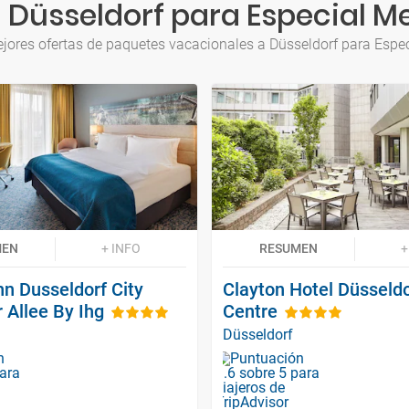
 Düsseldorf para Especial M
jores ofertas de paquetes vacacionales a Düsseldorf para Espe
MEN
+ INFO
RESUMEN
+
nn Dusseldorf City
Clayton Hotel Düsseldo
 Allee By Ihg
Centre
Düsseldorf