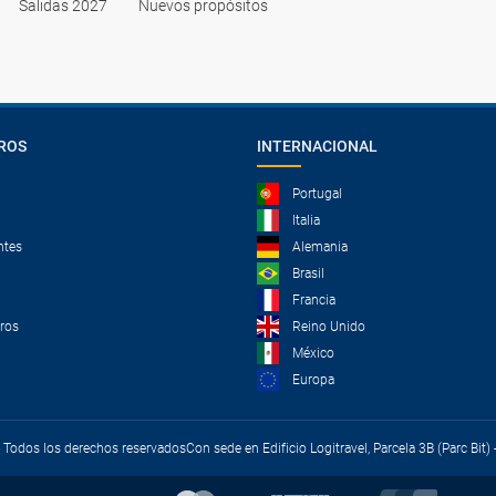
Salidas 2027
Nuevos propósitos
Rheinpark Bilk:
es una especie de cordón verde entre el centro de l
turística es uno de los lugares preferidos por los residentes para di
Nordpark:
un paseo por este parque nos ofrece diversidad y ocio. J
y jardín japonés.
ROS
INTERNACIONAL
Portugal
Italia
ntes
Alemania
Brasil
Francia
tros
Reino Unido
México
Europa
 - Todos los derechos reservados
Con sede en Edificio Logitravel, Parcela 3B (Parc Bit