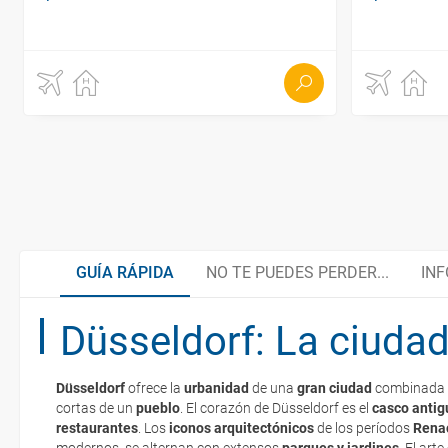
GUÍA RÁPIDA
NO TE PUEDES PERDER...
INF
Düsseldorf: La ciudad 
Königsallee, “Kö”
¡Un viaje que te sorprenderá!
Düsseldorf
ofrece la
urbanidad
de una
gran ciudad
combinada 
Metrópoli internacional del shopping
Organiza tu viaje
cortas de un
pueblo
. El corazón de Düsseldorf es el
casco antig
La documentación de tu reserva te será enviada por mail en el mo
restaurantes
. Los
iconos arquitectónicos
de los períodos
Rena
esté realizado completamente.