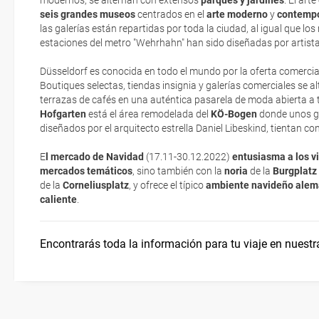
modernos, se alternan con extensos
parques y jardines
. El art
seis grandes museos
Museos y galerías
¿Dónde alojarse?
centrados en el
arte moderno
y
contemp
Respecto a las tarjetas de embarque, casi todas las compañías aér
las galerías están repartidas por toda la ciudad, al igual que los 
electrónicos por lo que podrás obtenerlas directamente en los mos
estaciones del metro "Wehrhahn" han sido diseñadas por artista
realizando el check-in por su web.
El Metro: Una experiencia por sí misma
Paseos y rutas
Düsseldorf es conocida en todo el mundo por la oferta comerci
Eso sí, deberás estar atento si viajas con una compañía low cost,
Boutiques selectas, tiendas insignia y galerías comerciales se 
exigen la presentación de la tarjeta de embarque (que deberás real
terrazas de cafés en una auténtica pasarela de moda abierta a t
Características
no te carguen un suplemento extra en el mismo aeropuerto.
Hofgarten
está el área remodelada del
KÖ-Bogen
donde unos g
diseñados por el arquitecto estrella Daniel Libeskind, tientan co
En caso de tener que enviarte la documentación de un paquete vacaci
Agenda cultural
te enviaremos la documentación de tu reserva alrededor de 10 días
E
l mercado de Navidad
(17.11-30.12.2022)
entusiasma a los vi
imprimir y llevar contigo en el viaje.
mercados temáticos
, sino también con la
noria
de la
Burgplatz
de la
Corneliusplatz
, y ofrece el típico
ambiente navideño ale
Esta documentación te será requerida en el mostrador de la compañ
caliente
.
check-in el día de la salida.
Encontrarás toda la información para tu viaje en nuestr