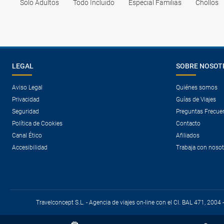
Solo Adultos
Todo Incluido
Especial Familias
Chollos
LEGAL
SOBRE NOSOT
Aviso Legal
Quiénes somos
Privacidad
Guías de Viajes
Seguridad
Preguntas Frecue
Política de Cookies
Contacto
Canal Ético
Afiliados
Accesibilidad
Trabaja con noso
Travelconcept S.L. - Agencia de viajes on-line con el CI. BAL 471, 2004