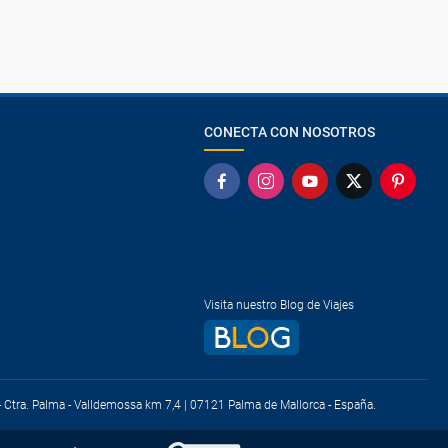
a ciudad y el puerto. Además de representar una atracción
stenderse y pasear.
uegos acuáticos, bosquecillos, áreas de juego para niños
CONECTA CON NOSOTROS
Visita nuestro Blog de Viajes
) - Ctra. Palma - Valldemossa km 7,4 | 07121 Palma de Mallorca - España.