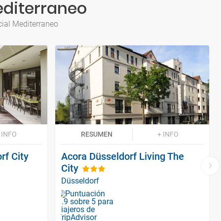
editerraneo
cial Mediterraneo
 INFO
RESUMEN
+ INFO
rf City
Acora Düsseldorf Living The
City
Düsseldorf