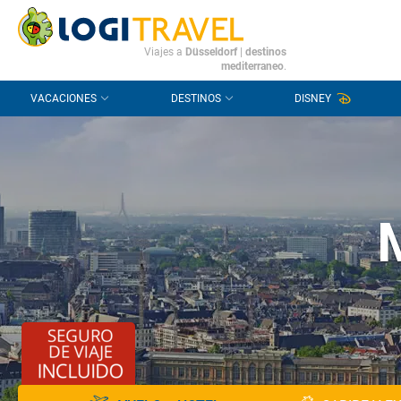
CONTACTO
PREGUNTAS FRECUENTES
Viajes a
Düsseldorf
|
destinos
mediterraneo
.
VACACIONES
DESTINOS
DISNEY