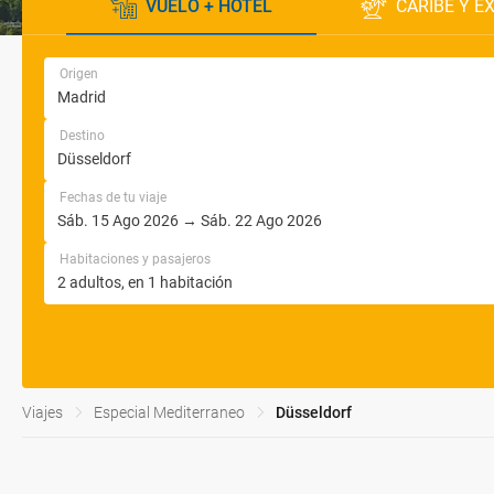
VUELO + HOTEL
CARIBE Y E
Origen
Destino
Fechas de tu viaje
Habitaciones y pasajeros
Viajes
Especial Mediterraneo
Düsseldorf