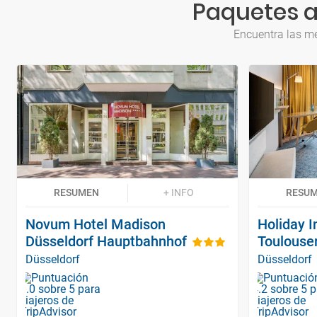
Paquetes a
Encuentra las me
RESUMEN
+ INFO
RESU
Novum Hotel Madison
Holiday I
Düsseldorf Hauptbahnhof
Toulouser
Düsseldorf
Düsseldorf