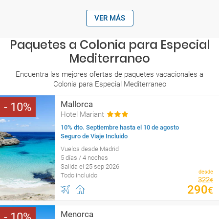
VER MÁS
Paquetes a Colonia para Especial
Mediterraneo
Encuentra las mejores ofertas de paquetes vacacionales a
Colonia para Especial Mediterraneo
Mallorca
10
Hotel Mariant
10% dto. Septiembre hasta el 10 de agosto
Seguro de Viaje Incluido
Vuelos desde Madrid
5 días / 4 noches
Salida el 25 sep 2026
desde
Todo incluido
322
€
290
€
Menorca
10