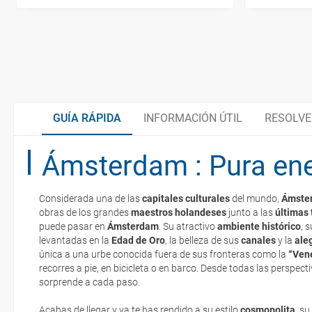
GUÍA RÁPIDA
INFORMACIÓN ÚTIL
RESOLVE
Ámsterdam : Pura ene
Organiza tu viaje
Considerada una de las
capitales culturales
del mundo,
Ámste
Documentación y descuentos
obras de los grandes
maestros holandeses
junto a las
últimas
La documentación de tu reserva te será enviada por mail en el mo
puede pasar en
Ámsterdam
. Su atractivo
ambiente histórico
, 
esté realizado completamente.
levantadas en la
Edad de Oro
, la belleza de sus
canales
y la
aleg
única a una urbe conocida fuera de sus fronteras como la
Embajadas y consulados
“Vene
Respecto a las tarjetas de embarque, casi todas las compañías aér
recorres a pie, en bicicleta o en barco. Desde todas las perspect
electrónicos por lo que podrás obtenerlas directamente en los mos
sorprende a cada paso.
realizando el check-in por su web.
¿Cómo llegar?
Acabas de llegar y ya te has rendido a su estilo
cosmopolita
, s