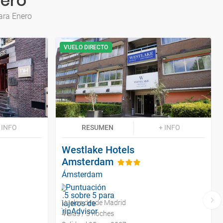
ero
ara Enero
VUELO DIRECTO
 INFO
RESUMEN
+ INFO
Westlake Hotels
Amsterdam
Ámsterdam
Vuelos desde Madrid
4 días / 3 noches