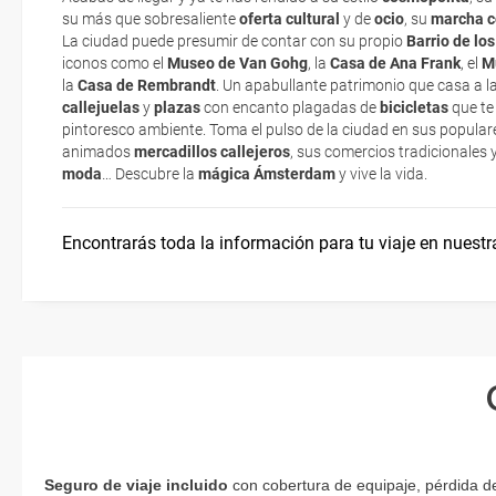
Eso sí, deberás estar atento si viajas con una compañía low cost,
su más que sobresaliente
oferta
cultural
y de
ocio
, su
marcha c
exigen la presentación de la tarjeta de embarque (que deberás real
La ciudad puede presumir de contar con su propio
Barrio de lo
¿Cómo moverse por Holanda?
no te carguen un suplemento extra en el mismo aeropuerto.
iconos como el
Museo de Van Gohg
, la
Casa de Ana Frank
, el
M
la
Casa de Rembrandt
. Un apabullante patrimonio que casa a l
En caso de tener que enviarte la documentación de un paquete vacaci
callejuelas
y
plazas
con encanto plagadas de
bicicletas
que te
Viajar en bicicleta
te enviaremos la documentación de tu reserva alrededor de 10 días
pintoresco ambiente. Toma el pulso de la ciudad en sus popular
imprimir y llevar contigo en el viaje.
animados
mercadillos callejeros
, sus comercios tradicionales 
moda
… Descubre la
mágica Ámsterdam
y vive la vida.
Esta documentación te será requerida en el mostrador de la compañ
check-in el día de la salida.
Encontrarás toda la información para tu viaje en nuestr
Seguro de viaje incluido
con cobertura de equipaje, pérdida d