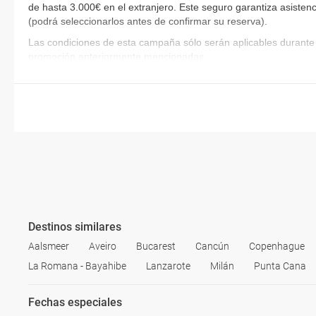
de hasta 3.000€ en el extranjero. Este seguro garantiza asistenc
(podrá seleccionarlos antes de confirmar su reserva)
.
Las condiciones de esta campaña sólo serán aplicables durante 
promoción anteriormente mencionadas.
Destinos similares
Aalsmeer
Aveiro
Bucarest
Cancún
Copenhague
La Romana - Bayahibe
Lanzarote
Milán
Punta Cana
Fechas especiales