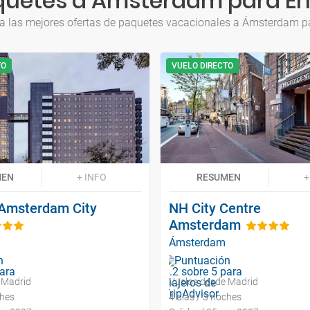
quetes a Ámsterdam para En
a las mejores ofertas de paquetes vacacionales a Ámsterdam p
TO
VUELO DIRECTO
MEN
+ INFO
RESUMEN
+
Amsterdam City
NH City Centre
Amsterdam
Ámsterdam
 Madrid
Vuelos desde Madrid
ches
4 días / 3 noches