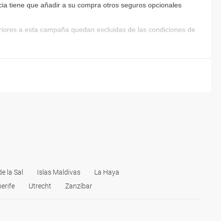
 propio coche pueden optar por este medio de transporte.
encia tiene que añadir a su compra otros seguros opcionales
eriores a esta campaña quedan excluidas de las condiciones de
circuitos turísticos
, una de las opciones más
interés, la cultura y la gastronomía de este diverso y
letos por Holanda y combinados con otros países.
de la Sal
Islas Maldivas
La Haya
erife
Utrecht
Zanzíbar