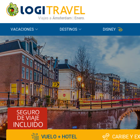
CONTACTO
PREGUNTAS FRECUENTES
Viajes a
Ámsterdam
|
Enero
.
VACACIONES
DESTINOS
DISNEY
VUELO + HOTEL
CARIBE Y E