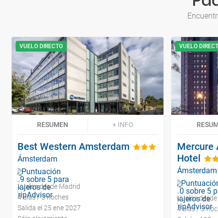
Pa
Encuentr
VUELO DIRECTO
VUELO DIREC
RESUMEN
+ INFO
RESU
Best Western Amsterdam
Mercure 
Hotel
Ámsterdam
Ámsterdam
Vuelos desde Madrid
4 días / 3 noches
Vuelos desde
Salida el 25 ene 2027
4 días / 3 no