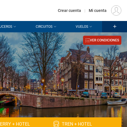
€
Origen
MADRID (MAD)
ES
EUR
Crear cuenta
|
Mi cuenta
UCEROS
CIRCUITOS
VUELOS
VER CONDICIONES
ERRY + HOTEL
TREN + HOTEL