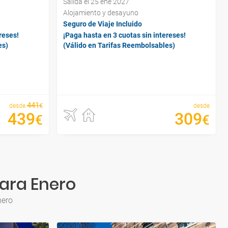
Salida el 25 ene 2027
Alojamiento y desayuno
Seguro de Viaje Incluido
reses!
¡Paga hasta en 3 cuotas sin intereses!
es)
(Válido en Tarifas Reembolsables)
441
€
desde
desde
439
309
€
€
ara Enero
nero