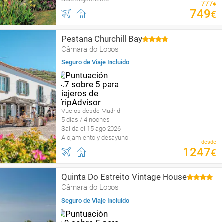
777
€
749
€
Pestana Churchill Bay
Câmara do Lobos
Seguro de Viaje Incluido
Vuelos desde Madrid
5 días / 4 noches
Salida el 15 ago 2026
Alojamiento y desayuno
desde
1247
€
Quinta Do Estreito Vintage House
Câmara do Lobos
Seguro de Viaje Incluido