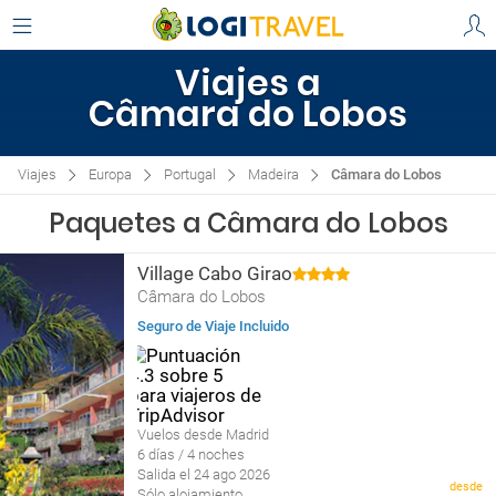
Viajes a
Câmara do Lobos
Viajes
Europa
Portugal
Madeira
Câmara do Lobos
Paquetes a Câmara do Lobos
Village Cabo Girao
Câmara do Lobos
Seguro de Viaje Incluido
Vuelos desde Madrid
6 días / 4 noches
Salida el 24 ago 2026
desde
Sólo alojamiento