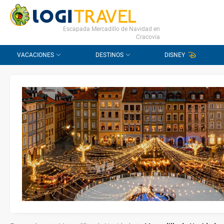
CONTACTO
PREGUNTAS FRECUENTES
Escapada Mercadillo de Navidad en
Cracovia
VACACIONES
DESTINOS
DISNEY