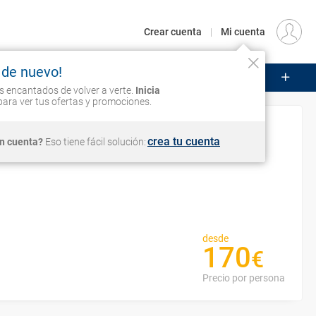
€
Origen
MADRID (MAD)
ES
EUR
Crear cuenta
|
Mi cuenta
 de nuevo!
UCEROS
CIRCUITOS
VUELOS
Iniciar sesión
 encantados de volver a verte.
Inicia
ara ver tus ofertas y promociones.
dad en Cracovia
crea tu cuenta
in cuenta?
Eso tiene fácil solución:
desde
170
€
Precio por persona