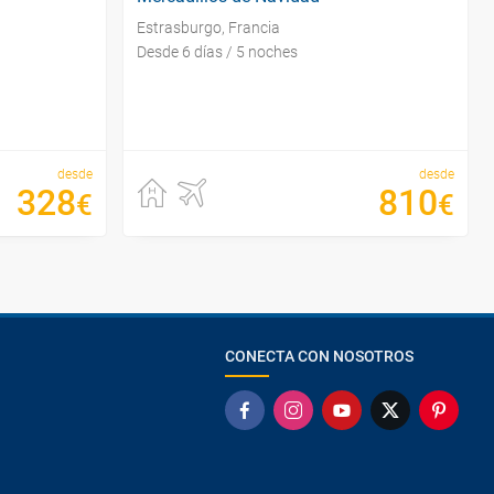
Estrasburgo, Francia
Desde 6 días / 5 noches
desde
desde
328
810
€
€
CONECTA CON NOSOTROS