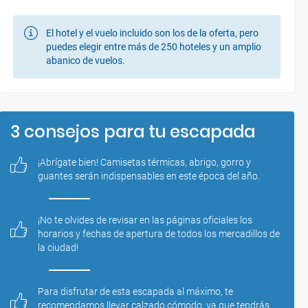
20/11/2026
vuelo directo
20/11/2026
05:45
09:20
El hotel y el vuelo incluido son los de la oferta, pero
FR
puedes elegir entre más de 250 hoteles y un amplio
KRK
MAD
abanico de vuelos.
3 consejos para tu escapada
¡Abrígate bien! Camisetas térmicas, abrigo, gorro y 
guantes serán indispensables en este época del año.
¡No te olvides de revisar en las páginas oficiales los 
horarios y fechas de apertura de todos los mercadillos de 
la ciudad!
Para disfrutar de esta escapada al máximo, te 
recomendamos llevar calzado cómodo, ya que tendrás 