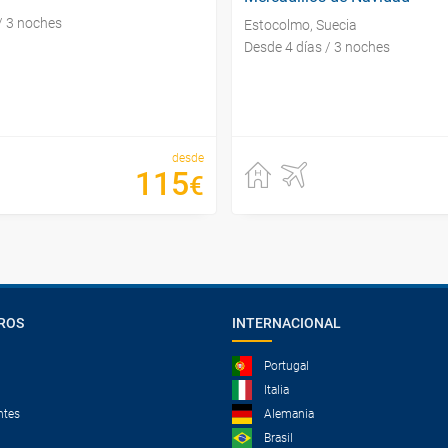
/ 3 noches
Estocolmo, Suecia
Desde 4 días / 3 noches
desde
115
€
ROS
INTERNACIONAL
Portugal
Italia
ntes
Alemania
Brasil