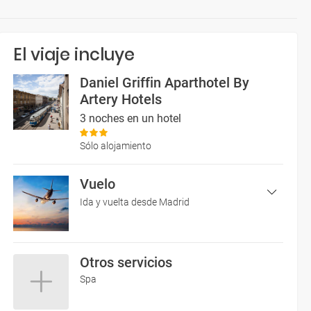
El viaje incluye
Daniel Griffin Aparthotel By
Artery Hotels
3 noches en un hotel
Sólo alojamiento
Vuelo
Ida y vuelta desde Madrid
Otros servicios
17/11/2026
vuelo directo
17/11/2026
17:50
21:15
Spa
FR
MAD
KRK