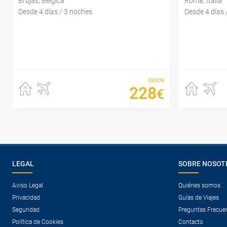
Brujas, Bélgica
Roma, Italia
Desde 4 días / 3 noches
Desde 4 días 
desde
228
€
LEGAL
SOBRE NOSOT
Aviso Legal
Quiénes somos
Privacidad
Guías de Viajes
Seguridad
Preguntas Frecue
Política de Cookies
Contacto