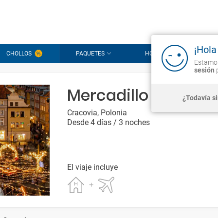
¡Hola
CHOLLOS
PAQUETES
HOTELES
CR
Estamos
sesión
p
Mercadillo de Navi
¿Todavía s
Cracovia, Polonia
Desde 4 días / 3 noches
El viaje incluye