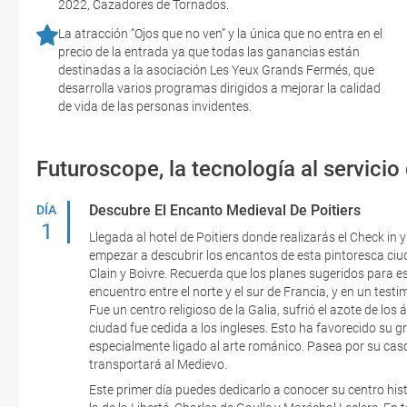
2022, Cazadores de Tornados.
La atracción “Ojos que no ven” y la única que no entra en el
precio de la entrada ya que todas las ganancias están
destinadas a la asociación Les Yeux Grands Fermés, que
desarrolla varios programas dirigidos a mejorar la calidad
de vida de las personas invidentes.
Futuroscope, la tecnología al servicio 
Descubre El Encanto Medieval De Poitiers
DÍA
1
Llegada al hotel de Poitiers donde realizarás el Check in 
empezar a descubrir los encantos de esta pintoresca ciud
Clain y Boivre. Recuerda que los planes sugeridos para es
encuentro entre el norte y el sur de Francia, y en un test
Fue un centro religioso de la Galia, sufrió el azote de lo
ciudad fue cedida a los ingleses. Esto ha favorecido su gr
especialmente ligado al arte románico. Pasea por su casc
transportará al Medievo.
Este primer día puedes dedicarlo a conocer su centro hi