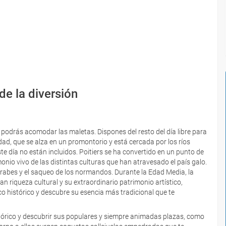
de la diversión
y podrás acomodar las maletas. Dispones del resto del día libre para
ad, que se alza en un promontorio y está cercada por los ríos
te día no están incluidos. Poitiers se ha convertido en un punto de
imonio vivo de las distintas culturas que han atravesado el país galo.
s árabes y el saqueo de los normandos. Durante la Edad Media, la
an riqueza cultural y su extraordinario patrimonio artístico,
o histórico y descubre su esencia más tradicional que te
stórico y descubrir sus populares y siempre animadas plazas, como