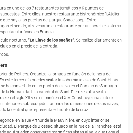
ura en uno de los 7 restaurantes temáticos y 9 puntos de
supuestos! Entre ellos, nuestro restaurante bistronómico “L’Atelier
te que hay a las puertas del parque Space Loop. Entre
agas el pedido, atravesarán el restaurante por un increíble sistema
 espectacular única en Francia!
áculo nocturno,
“La Llave de los sueños”
. Se realiza diariamente en
ncluido en el precio de la entrada.
rdos.
iers
riendo Poitiers. Organiza la jornada en función de la hora de
 este tercer día puedes visitar la soberbia iglesia de Saint-Hilaire-
ue se ha convertido en un punto decisivo en el Camino de Santiago
e la Humanidad. La catedral de Saint-Pierre es otra visita
e en el siglo XII y se culminó en el XIV. Constituye una síntesis
Su interior es sobrecogedor: admira las dimensiones de sus naves,
odo la central que representa el triunfo de la cruz.
degonde, en la rue Arthur de la Mauvinière, en cuyo interior se
iudad. El Parque de Blossac, situado en la rue de la Tranchée, está
de aquí pueden observarse magníficas vistas al valle que riega el