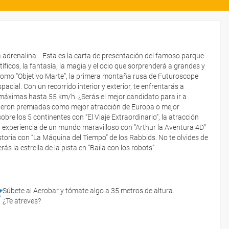
a adrenalina… Esta es la carta de presentación del famoso parque
ficos, la fantasía, la magia y el ocio que sorprenderá a grandes y
como “Objetivo Marte”, la primera montaña rusa de Futuroscope
cial. Con un recorrido interior y exterior, te enfrentarás a
áximas hasta 55 km/h. ¿Serás el mejor candidato para ir a
fueron premiadas como mejor atracción de Europa o mejor
bre los 5 continentes con “El Viaje Extraordinario”, la atracción
la experiencia de un mundo maravilloso con “Arthur la Aventura 4D”
storia con “La Máquina del Tiempo” de los Rabbids. No te olvides de
ás la estrella de la pista en “Baila con los robots”.
Súbete al Aerobar y tómate algo a 35 metros de altura.
¿Te atreves?