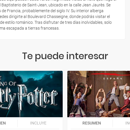
el Baptisterio de Saint-Jean, ubicado en la calle Jean Jaurès. Se
e Francia, probablemente del siglo IV. Su interior alberga
uedes dirigirte al Boulevard Chasseigne, donde podrás visitar el
de estilo románico. Tras disfrutar de tres días inolvidables, solo
ima escapada a tierras francesas.
Te puede interesar
MEN
INCLUYE
RESUMEN
IN