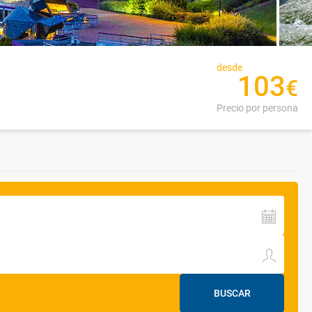
desde
103
€
Precio por persona
BUSCAR