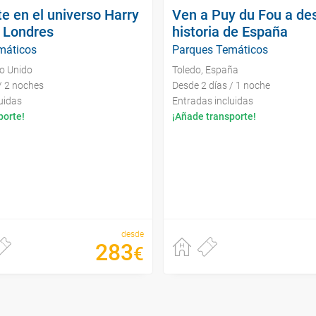
e en el universo Harry
Ven a Puy du Fou a des
e Londres
historia de España
máticos
Parques Temáticos
no Unido
Toledo, España
/ 2 noches
Desde 2 días / 1 noche
uidas
Entradas incluidas
porte!
¡Añade transporte!
desde
283
€