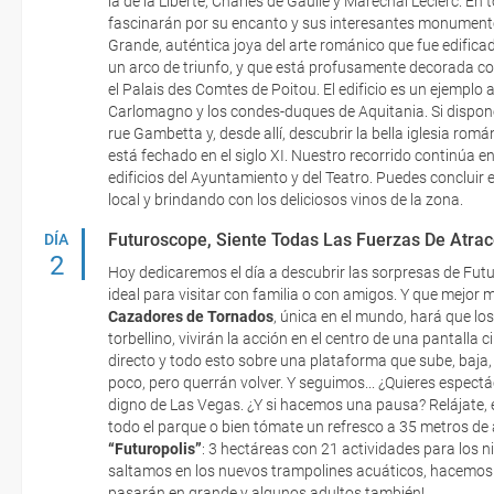
la de la Liberté, Charles de Gaulle y Maréchal Leclerc. E
fascinarán por su encanto y sus interesantes monumentos.
Grande, auténtica joya del arte románico que fue edifica
un arco de triunfo, y que está profusamente decorada con
el Palais des Comtes de Poitou. El edificio es un ejemplo a
Carlomagno y los condes-duques de Aquitania. Si dispones 
rue Gambetta y, desde allí, descubrir la bella iglesia r
está fechado en el siglo XI. Nuestro recorrido continúa e
edificios del Ayuntamiento y del Teatro. Puedes conclui
local y brindando con los deliciosos vinos de la zona.
Futuroscope, Siente Todas Las Fuerzas De Atrac
DÍA
2
Hoy dedicaremos el día a descubrir las sorpresas de Fu
ideal para visitar con familia o con amigos. Y que mejor
Cazadores de Tornados
, única en el mundo, hará que lo
torbellino, vivirán la acción en el centro de una pantalla
directo y todo esto sobre una plataforma que sube, baja, 
poco, pero querrán volver. Y seguimos... ¿Quieres espect
digno de Las Vegas. ¿Y si hacemos una pausa? Relájate, e
todo el parque o bien tómate un refresco a 35 metros de 
“Futuropolis”
: 3 hectáreas con 21 actividades para los 
saltamos en los nuevos trampolines acuáticos, hacemos d
pasarán en grande y algunos adultos también!