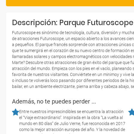
Descripción: Parque Futuroscope
Futuroscope es sinónimo de tecnología, cultura, diversión y much
de atracciones Futuroscope, un espacio abierto a los avances cientí
a pequeños. El parque francés sorprende con atracciones únicas 
que te sumergirá en el corazón de su nuevo centro de formación espa
llamaradas solares y campos electromagnéticos con velocidades m
Marte? Descubre otras atracciones de gran éxito del parque que 
atracción del mundo. Empieza con los pies en el vacío, planeando so
favorita de nuestros visitantes. Conviértete en un minimoy y vive 
o incluso te volverás loco pasando por diferentes periodos de la hi
bailar, en un ambiente electrizante, pierna arriba y cabeza abajo, ser
Además, no te puedes perder ...
Entre nuestros imprescindibles se encuentra la atracción
el “Viaje extraordinario”. Inspirada en la obra “La vuelta al
mundo en 80 días” de Julio Verne, fue reconocida en 2017
como la mejor atracción europea del año. Y la novedad de