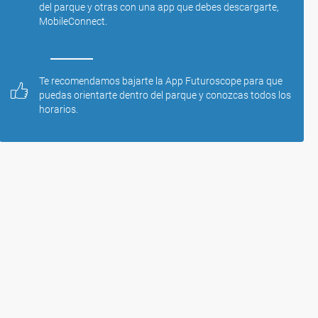
del parque y otras con una app que debes descargarte, 
MobileConnect. 

Te recomendamos bajarte la App Futuroscope para que 
puedas orientarte dentro del parque y conozcas todos los 