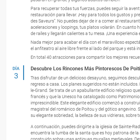
Para recuperar todas tus fuerzas, puedes seguir la avent
restauración para llevar. ¡Hay para todos los gustos y pre
des Saveurs”. No puedes dejar de ir a comer al restauran
aceleraciones y loopings, tus platos volarán. En cuanto h
de raíles y llegarán calientes a tu mesa. ¡Una experiencia
Nada mejor para acabar el día con el maravilloso espect
el anfiteatro al aire libre frente al lado del parque y está i
En total 40 atracciones para compartir los mejores recue
Descubre Los Rincones Más Pintorescos De Poit
DÍA
3
Tras disfrutar de un delicioso desayuno, seguimos descub
regreso a casa. Los planes sugeridos no están incluidos. En
le-Grand. Se trata de un apabullante edificio religioso q
francés y que la Unesco ha catalogado como Patrimonio d
imprescindible. Este elegante edificio comenzó a construirs
magistral del románico de Poitou y del gótico angevino. 
su elegante sobriedad, la belleza de sus vidrieras, sobre t
A continuación, puedes dirigirte a la iglesia de Sainte-Ra
encuentra la tumba de la santa que es hoy patrona de la c
construido sobre unas antiguas murallas medievales. Des