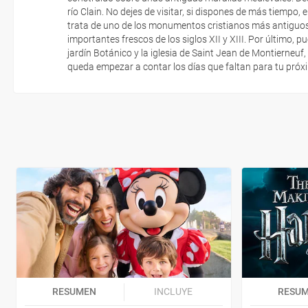
río Clain. No dejes de visitar, si dispones de más tiempo, 
trata de uno de los monumentos cristianos más antiguos d
importantes frescos de los siglos XII y XIII. Por último, p
jardín Botánico y la iglesia de Saint Jean de Montierneuf, 
queda empezar a contar los días que faltan para tu próx
RESUMEN
INCLUYE
RESU