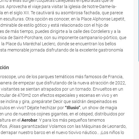
n torno a ellas surgen coquetas callejuelas empedradas que te
 Aprovecha el viaje para visitar la iglesia de Notre-Dame-la-
da en el siglo XII. Te cautivará su asombrosa fachada, que parece
 esculturas. Otra opción es conocer, en la Place Alphonse Lepetit,
dmirable de estilo gótico y está relacionado con el hijo de
de más tiempo, puedes dirigirte a la calle des Cordeliers y a la
ománica de Saint-Porchare, con su imponente campanario-pórtico, que
n la Place du Maréchal Leclerc, donde se encuentran los bellos
r esta memorable jornada disfrutando de la excelente gastronomía
ción
turoscope, uno de los parques temáticos más famosos de Francia,
 manera de empezar que disfrutando de la nueva atracción de 2022,
s visitantes se sientan atrapados por un tornado. Envueltos en un
 circular de 470m2 con efectos especiales y escenas en vivo y en
se inclina y gira, ¡prepárate! Decir que saldrán despeinados es
áculos en vivo? Déjate hechizar por
“Illusio”
, un show de magia
n uno de nuestros cojines gigantes, en el césped, distribuidos por
altura en el
Aerobar
. Y para los más pequeños tenemos
niños. ¡Risas garantizadas! Volamos con las Máquinas de Leonardo,
errapar nuestro barco en el nuevo tiovivo náutico… ¡Los niños lo