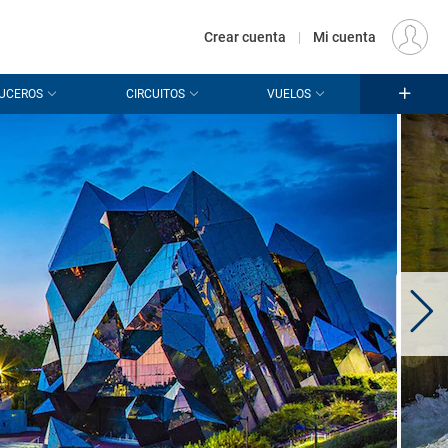
€
Origen
MADRID (MAD)
ES
EUR
Crear cuenta
|
Mi cuenta
UCEROS
CIRCUITOS
VUELOS