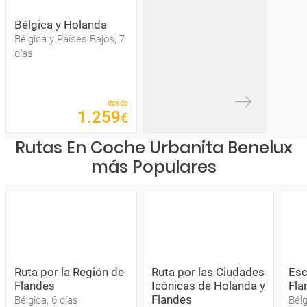
Bélgica y Holanda
Bélgica y Países Bajos, 7
días
desde
1
.
259
€
Rutas En Coche Urbanita Benelux
más Populares
Ruta por la Región de
Ruta por las Ciudades
Esc
Flandes
Icónicas de Holanda y
Fla
Flandes
Bélgica, 6 días
Bélg