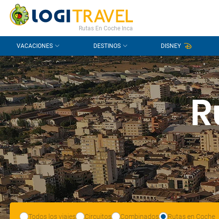
CONTACTO
PREGUNTAS FRECUENTES
Rutas En Coche Inca
VACACIONES
DESTINOS
DISNEY
R
Todos los viajes
Circuitos
Combinados
Rutas en Coche