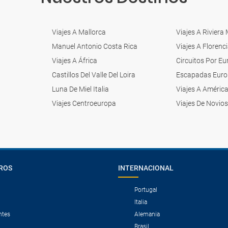
Viajes A Mallorca
Viajes A Riviera
Manuel Antonio Costa Rica
Viajes A Florenc
Viajes A África
Circuitos Por E
Castillos Del Valle Del Loira
Escapadas Eur
Luna De Miel Italia
Viajes A Améric
Viajes Centroeuropa
Viajes De Novios
ROS
INTERNACIONAL
Portugal
Italia
ntes
Alemania
Brasil