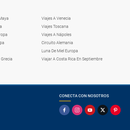
 Maya
Viajes A Venecia
ia
Viajes Toscana
uropa
Viajes A Nápoles
opa
Circuito Alemania
a
Luna De Miel Europa
 Grecia
Viajar A Costa Rica En Septiembre
CONECTA CON NOSOTROS