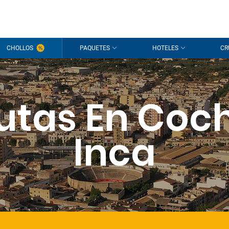
CHOLLOS
PAQUETES
HOTELES
CR
utas En Coc
Inca