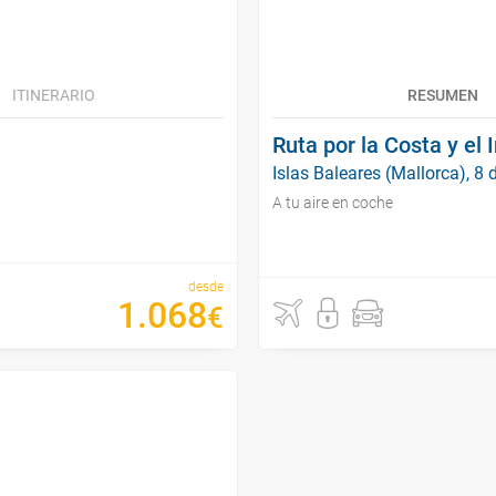
ITINERARIO
RESUMEN
Ruta por la Costa y el I
Islas Baleares (Mallorca), 8 
A tu aire en coche
desde
1
.
068
€