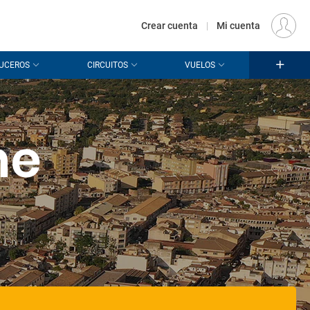
€
Origen
MADRID (MAD)
ES
EUR
Crear cuenta
|
Mi cuenta
UCEROS
CIRCUITOS
VUELOS
he