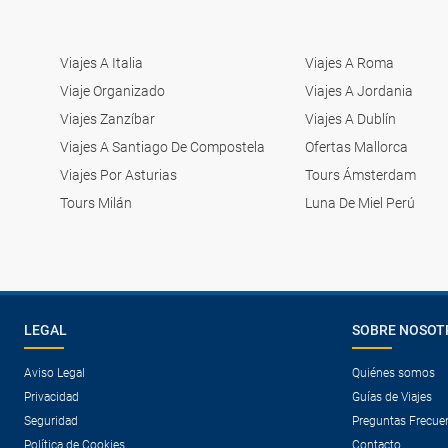
Viajes A Italia
Viajes A Roma
Viaje Organizado
Viajes A Jordania
Viajes Zanzíbar
Viajes A Dublín
Viajes A Santiago De Compostela
Ofertas Mallorca
Viajes Por Asturias
Tours Ámsterdam
Tours Milán
Luna De Miel Perú
LEGAL
SOBRE NOSOT
Aviso Legal
Quiénes somos
Privacidad
Guías de Viajes
Seguridad
Preguntas Frecue
Política de Cookies
Contacto