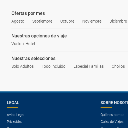
Ofertas por mes
Agosto
Septiembre
Octubre
Noviembre
Diciembre
Nuestras opciones de viaje
Vuelo + Hotel
Nuestras selecciones
Solo Adultos
Todo Incluido
Especial Familias
Chollos
LEGAL
SOBRE NOSOT
Aviso Legal
Quiénes somos
Privacidad
Guías de Viajes