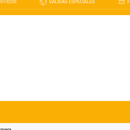
XÓTICOS
SALIDAS ESPECIALES
F
rquera