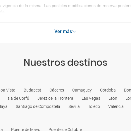
a vigencia de la misma. Las posibles modificaciones de reserva poste
le.
Ver más
Nuestros destinos
oa Vista
Budapest
Cáceres
Camagüey
Córdoba
Don
Isla de Corfú
Jerez de la Frontera
Las Vegas
León
Lo
Maya
Santiago de Compostela
Sevilla
Toledo
Valencia
ta
Puente de Mayo
Puente de Octubre