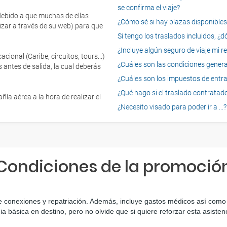
se confirma el viaje?
 debido a que muchas de ellas
¿Cómo sé si hay plazas disponibles e
izar a través de su web) para que
Si tengo los traslados incluidos, ¿
¿Incluye algún seguro de viaje mi r
onal (Caribe, circuitos, tours...)
¿Cuáles son las condiciones general
 antes de salida, la cual deberás
¿Cuáles son los impuestos de entrad
¿Qué hago si el traslado contratado
ía aérea a la hora de realizar el
¿Necesito visado para poder ir a ...?
Condiciones de la promoció
e conexiones y repatriación. Además, incluye gastos médicos así como g
ia básica en destino, pero no olvide que si quiere reforzar esta asiste