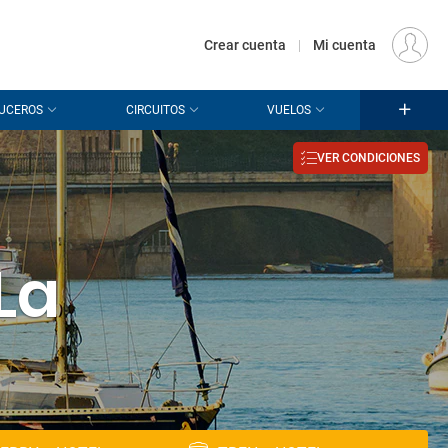
€
Origen
MADRID (MAD)
ES
EUR
Crear cuenta
|
Mi cuenta
UCEROS
CIRCUITOS
VUELOS
e
VER CONDICIONES
La