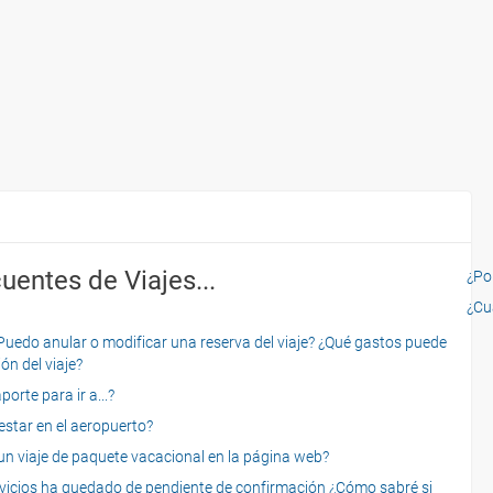
uentes de Viajes...
¿Por
¿Cu
o anular o modificar una reserva del viaje? ¿Qué gastos puede
ón del viaje?
rte para ir a...?
star en el aeropuerto?
 viaje de paquete vacacional en la página web?
servicios ha quedado de pendiente de confirmación ¿Cómo sabré si