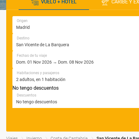
VUELO + HOTEL
CARIBE Y E
Origen
Destino
Fechas de tu viaje
Habitaciones y pasajeros
No tengo descuentos
Descuentos
Viajes
Invierno
Costa de Cantabria
San Vicente de La Ba