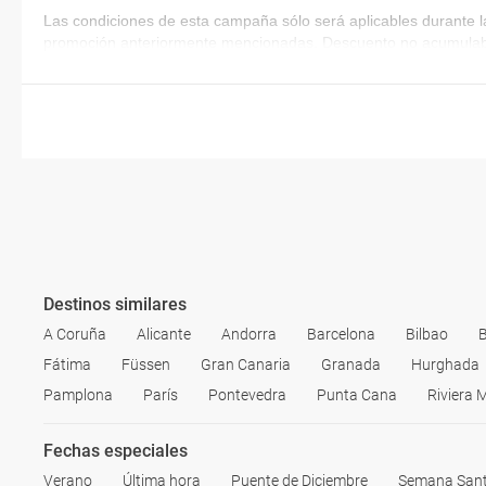
Las condiciones de esta campaña sólo será aplicables durante l
promoción anteriormente mencionadas. Descuento no acumulab
Destinos similares
A Coruña
Alicante
Andorra
Barcelona
Bilbao
B
Fátima
Füssen
Gran Canaria
Granada
Hurghada
Pamplona
París
Pontevedra
Punta Cana
Riviera 
Fechas especiales
Verano
Última hora
Puente de Diciembre
Semana San