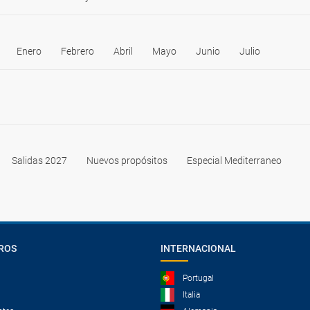
Enero
Febrero
Abril
Mayo
Junio
Julio
Salidas 2027
Nuevos propósitos
Especial Mediterraneo
ROS
INTERNACIONAL
Portugal
Italia