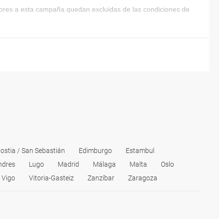
riores a esta campaña quedan excluidas de las condiciones de
ostia / San Sebastián
Edimburgo
Estambul
ndres
Lugo
Madrid
Málaga
Malta
Oslo
Vigo
Vitoria-Gasteiz
Zanzíbar
Zaragoza