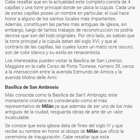
Cabe resaltar que en la actualidad este completo consta de 4
capillas y una torre principal donde se ubica la cúpula. Cada una
de estas capillas posee un nombre en particular, el cual hace
honor a alguno de los santos locales más importantes.
Además, constituyen las partes más antiguas de iglesia, sin
embargo, luego de tantos trabajos de reconstrucción no podría
decirse que son del todo originales. Por otro lado, es sabido que
la torre principal y la cúpula datan del siglo XVI, y que al
contrario de las capillas, las cuales lucen un matiz ocre oscuro,
son de color blanco y su estilo es renacentista.
Los interesados pueden visitar la Basílica de San Lorenzo
Maggiore en la calle Corso de Porta Ticinese, número 39, cerca
a la intersección entre la avenida Edmundo de Amicis y la
avenida Molino delle Armi.
Basílica de San Ambrosio
Más conocida como la Basílica de San't Ambrogio, este
monasterio cristiano es considerado como el más
representativo de
Milán
ya que además de ser uno de los más
antiguos de la ciudad, resguarda obras de arte de un valor
incalculable.
Se conoce que esta iglesia data de fines del siglo IV y que
recibe su nombre en honor al obispo de
Milán
que ofició la
ceremonia de inauguración. Cabe resaltar que esta