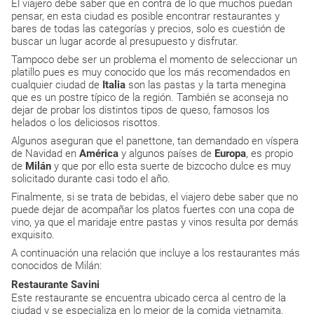
El viajero debe saber que en contra de lo que muchos puedan
pensar, en esta ciudad es posible encontrar restaurantes y
bares de todas las categorías y precios, solo es cuestión de
buscar un lugar acorde al presupuesto y disfrutar.
Tampoco debe ser un problema el momento de seleccionar un
platillo pues es muy conocido que los más recomendados en
cualquier ciudad de
Italia
son las pastas y la tarta menegina
que es un postre típico de la región. También se aconseja no
dejar de probar los distintos tipos de queso, famosos los
helados o los deliciosos risottos.
Algunos aseguran que el panettone, tan demandado en víspera
de Navidad en
América
y algunos países de
Europa
, es propio
de
Milán
y que por ello esta suerte de bizcocho dulce es muy
solicitado durante casi todo el año.
Finalmente, si se trata de bebidas, el viajero debe saber que no
puede dejar de acompañar los platos fuertes con una copa de
vino, ya que el maridaje entre pastas y vinos resulta por demás
exquisito.
A continuación una relación que incluye a los restaurantes más
conocidos de Milán:
Restaurante Savini
Este restaurante se encuentra ubicado cerca al centro de la
ciudad y se especializa en lo mejor de la comida vietnamita.