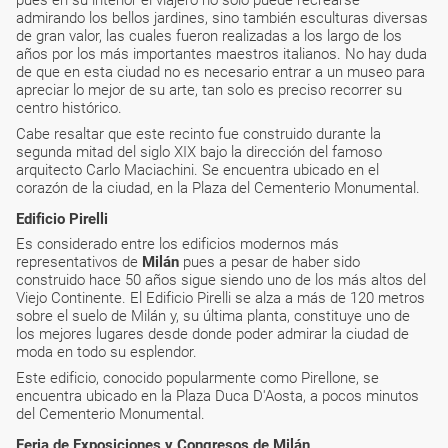
pues en su interior el viajero no solo puede recrearse
admirando los bellos jardines, sino también esculturas diversas
de gran valor, las cuales fueron realizadas a los largo de los
años por los más importantes maestros italianos. No hay duda
de que en esta ciudad no es necesario entrar a un museo para
apreciar lo mejor de su arte, tan solo es preciso recorrer su
centro histórico.
Cabe resaltar que este recinto fue construido durante la
segunda mitad del siglo XIX bajo la dirección del famoso
arquitecto Carlo Maciachini. Se encuentra ubicado en el
corazón de la ciudad, en la Plaza del Cementerio Monumental.
Edificio Pirelli
Es considerado entre los edificios modernos más
representativos de
Milán
pues a pesar de haber sido
construido hace 50 años sigue siendo uno de los más altos del
Viejo Continente. El Edificio Pirelli se alza a más de 120 metros
sobre el suelo de Milán y, su última planta, constituye uno de
los mejores lugares desde donde poder admirar la ciudad de
moda en todo su esplendor.
Este edificio, conocido popularmente como Pirellone, se
encuentra ubicado en la Plaza Duca D'Aosta, a pocos minutos
del Cementerio Monumental.
Feria de Exposiciones y Congresos de Milán