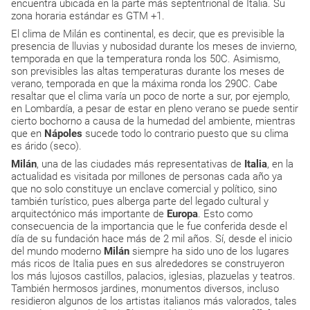
encuentra ubicada en la parte más septentrional de Italia. Su
zona horaria estándar es GTM +1.
El clima de Milán es continental, es decir, que es previsible la
presencia de lluvias y nubosidad durante los meses de invierno,
temporada en que la temperatura ronda los 50C. Asimismo,
son previsibles las altas temperaturas durante los meses de
verano, temporada en que la máxima ronda los 290C. Cabe
resaltar que el clima varía un poco de norte a sur, por ejemplo,
en Lombardía, a pesar de estar en pleno verano se puede sentir
cierto bochorno a causa de la humedad del ambiente, mientras
que en
Nápoles
sucede todo lo contrario puesto que su clima
es árido (seco).
Milán
, una de las ciudades más representativas de
Italia
, en la
actualidad es visitada por millones de personas cada año ya
que no solo constituye un enclave comercial y político, sino
también turístico, pues alberga parte del legado cultural y
arquitectónico más importante de
Europa
. Esto como
consecuencia de la importancia que le fue conferida desde el
día de su fundación hace más de 2 mil años. Sí, desde el inicio
del mundo moderno
Milán
siempre ha sido uno de los lugares
más ricos de Italia pues en sus alrededores se construyeron
los más lujosos castillos, palacios, iglesias, plazuelas y teatros.
También hermosos jardines, monumentos diversos, incluso
residieron algunos de los artistas italianos más valorados, tales