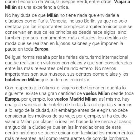
como Leonardo da Vinci, Giuseppe Verdi, entre otros.
Viajar a
Milán
es una experiencia única.
No hay duda de que
Milán
no tiene nada que envidarle a
ciudades como París, Venecia, incluso Berlín, ya que no solo
destaca por los importantes complejos arquitectónicos que se
conservan en sus calles principales desde hace siglos, sino
también por sus monumentos más actuales, los desfiles de
moda que se realizan en lujosos salones y que imponen la
pauta en toda
Europa
.
De igual forma resalta por las ferias de turismo internacional
que se realizan en vistosos complejos y que son consideradas
entre las más relevantes del mundo entero. No menos
importantes son sus museos, sus centros comerciales y los
hoteles
en
Milán
que podemos encontrar.
Con respecto a lo último, el viajero debe tomar en cuenta lo
siguiente: existe una gran cantidad de
vuelos Milan
desde toda
Europa
, por ejemplo, los
vuelos Madrid Milan
, así mismo, hay
una gran variedad de hoteles de todas las categorías y precios
a lo largo de la ciudad, sin embargo antes de elegir uno debe
considerar los motivos de su viaje, por ejemplo, si ha decido
viajar a Milán por placer lo ideal es hospedarse cerca al casco
antiguo de la ciudad ya que en las inmediaciones de este
centro histórico se puede ubicar con facilidad los monumentos
más relevantes, así como restaurantes de comida lombarda