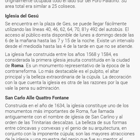
originalmente ocupaba todo el lado sur del Foro Palatino. Su
area total era similar a 25 coliseos.
Iglesia del Gesú
Se encuentra en la plaza de Ges, se puede llegar fácilmente
utilizando las líneas 40, 46, 62, 64, 70, 81y 492 del autobús. El
acceso al público esta disponible de lunes a domingo desde las
6 de la mañana hasta las 7 y 15 de la noche. Existe un intervalo
desde el mediodía hasta las 4 de la tarde en que no se atiende.
La iglesia fue construida entre los años 1568 y 1584, es
considerada la primera iglesia jesuita constituida en la ciudad
de
Roma
. Es un monumento representativo de la época de la
contrarreforma. Lo más destacable es el pulpito, el altar
principal y la belleza extraordinaria de la cúpula. La decoración
con la que cuenta la iglesia es otra de las razones por la que
vale la pena su admiración.
San Carlo Alle Quattro Fontane
Construida en el año de 1634, la iglesia constituye uno de los
monumentos más importantes de Roma, fue llamada
antiguamente con el nombre de iglesia de San Carlino y al
orden de las Trinitarias descalzas. La belleza de sus formas
entre cóncavas y convexas y el genio de su arquitectura, en
conjunto con la imponente cúpula; son las mayores atracciones
de la iglesia y una muestra del genio que fue su mentor, el