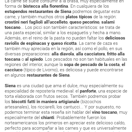
La carne se suele consumir a la brasa, muy especialmente en
forma de
bistecca alla fiorentina
. En cualquiera de los
estupendos restaurantes de Siena
podremos degustar esta
carne, y también muchos otros
platos típicos
de la región:
crostini neri faglioli all’uccelleto
,
queso pecorino
,
salami
toscano
... Los picci son también característicos: se trata de
una pasta especial, similar a los espaguetis y hecha a mano.
Además, en el reino de la pasta no pueden faltar los
deliciosos
raviolis de espinacas y queso ricotta
. La carne de caza es
también muy apreciada en la región, así como el pollo, en sus
diversas preparaciones:
alla diavola
,
alla cacciatora
,
fritto alla
toscana
o
al spiedo
. Los pescados no son tan habituales en las
regiones del interior, aunque la
sopa de pescado de la costa
,
el
cacciuco
(típico de Livorno), es deliciosa y puede encontrarse
en algunos
restaurantes de Siena
.
Siena
es una ciudad que ama el dulce, muy especialmente su
especialidad de repostería medieval: el
panforte
, una especie de
torta elaborada con frutos secos. También podremos probar
los
biscotti fatti in maniera artigianale
(bizcochos
artesanales), los ricciarelli, los cantucci... Y por supuesto, no
podemos terminar esta reseña sin hablar del
vino toscano
, muy
especialmente del
chianti
. Probablemente fueron los
norteamericanos los primeros en apreciar este delicioso caldo,
perfecto para acompañar a las carnes y que es universalmente