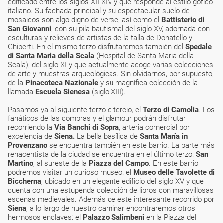
edificado entre los siglos XII-XIV y que responde al estilo gótico
italiano. Su fachada principal y su espectacular suelo de
mosaicos son algo digno de verse, así como el
Battisterio di
San Giovanni
, con su pila bautismal del siglo XV, adornada con
esculturas y relieves de artistas de la talla de Donatello y
Ghiberti. En el mismo terzo disfrutaremos también del
Spedale
di Santa Maria della Scala
(Hospital de Santa Maria della
Scala), del siglo XI y que actualmente acoge varias colecciones
de arte y muestras arqueológicas. Sin olvidarnos, por supuesto,
de la
Pinacoteca Nazionale
y su magnífica colección de la
llamada
Escuela Sienesa
(siglo XIII).
Pasamos ya al siguiente terzo o tercio, el
Terzo di Camolia
. Los
fanáticos de las compras y el glamour podrán disfrutar
recorriendo la
Via Banchi di Sopra
, arteria comercial por
excelencia de
Siena.
La bella basílica de
Santa María in
Provenzano
se encuentra también en este barrio. La parte más
renacentista de la ciudad se encuentra en el último terzo:
San
Martino
, al sureste de la
Piazza del Campo
. En este barrio
podremos visitar un curioso museo: el
Museo delle Tavolette di
Biccherna
, ubicado en un elegante edificio del siglo XV y que
cuenta con una estupenda colección de libros con maravillosas
escenas medievales. Además de este interesante recorrido por
Siena
, a lo largo de nuestro caminar encontraremos otros
hermosos enclaves: el
Palazzo Salimbeni
en la Piazza del