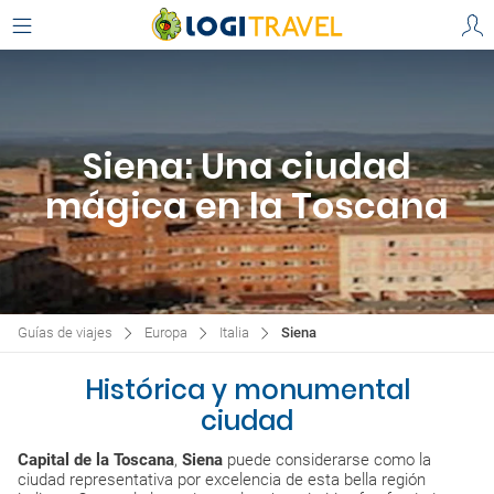
Siena: Una ciudad
mágica en la Toscana
Guías de viajes
Europa
Italia
Siena
Histórica y monumental
ciudad
Capital de la Toscana
,
Siena
puede considerarse como la
ciudad representativa por excelencia de esta bella región