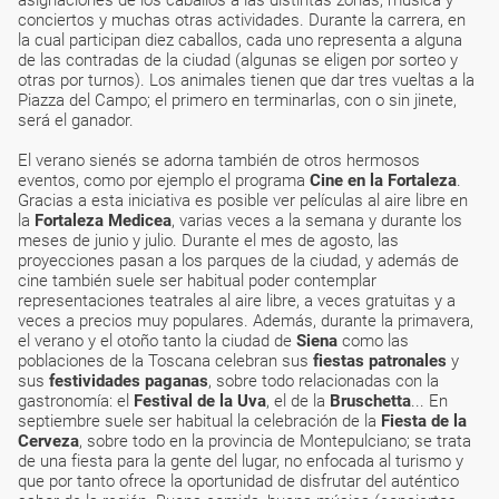
asignaciones de los caballos a las distintas zonas, música y
conciertos y muchas otras actividades. Durante la carrera, en
la cual participan diez caballos, cada uno representa a alguna
de las contradas de la ciudad (algunas se eligen por sorteo y
otras por turnos). Los animales tienen que dar tres vueltas a la
Piazza del Campo; el primero en terminarlas, con o sin jinete,
será el ganador.
El verano sienés se adorna también de otros hermosos
eventos, como por ejemplo el programa
Cine en la Fortaleza
.
Gracias a esta iniciativa es posible ver películas al aire libre en
la
Fortaleza Medicea
, varias veces a la semana y durante los
meses de junio y julio. Durante el mes de agosto, las
proyecciones pasan a los parques de la ciudad, y además de
cine también suele ser habitual poder contemplar
representaciones teatrales al aire libre, a veces gratuitas y a
veces a precios muy populares. Además, durante la primavera,
el verano y el otoño tanto la ciudad de
Siena
como las
poblaciones de la Toscana celebran sus
fiestas patronales
y
sus
festividades paganas
, sobre todo relacionadas con la
gastronomía: el
Festival de la Uva
, el de la
Bruschetta
... En
septiembre suele ser habitual la celebración de la
Fiesta de la
Cerveza
, sobre todo en la provincia de Montepulciano; se trata
de una fiesta para la gente del lugar, no enfocada al turismo y
que por tanto ofrece la oportunidad de disfrutar del auténtico