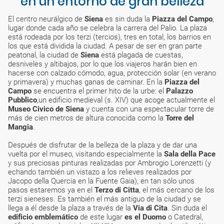
en un entorno de gran belleza
El centro neurálgico de
Siena
es sin duda la
Piazza del Campo
,
lugar donde cada año se celebra la carrera del Palio. La plaza
está rodeada por los terzi (tercios), tres en total, los barrios en
los que está dividida la ciudad. A pesar de ser en gran parte
peatonal, la ciudad de
Siena
está plagada de cuestas,
desniveles y altibajos, por lo que los viajeros harán bien en
hacerse con calzado cómodo, agua, protección solar (en verano
y primavera) y muchas ganas de caminar. En la
Piazza del
Campo
se encuentra el primer hito de la urbe: el
Palazzo
Pubblico
,un edificio medieval (s. XIV) que acoge actualmente el
Museo Civico de Siena
y cuenta con una espectacular torre de
más de cien metros de altura conocida como la
Torre del
Mangia
.
Después de disfrutar de la belleza de la plaza y de dar una
vuelta por el museo, visitando especialmente la
Sala della Pace
y sus preciosas pinturas realizadas por Ambrogio Lorenzetti (y
echando también un vistazo a los relieves realizados por
Jacopo della Quercia en la Fuente Gaia), en tan sólo unos
pasos estaremos ya en el
Terzo di Citta
, el más cercano de los
terzi sieneses. Es también el más antiguo de la ciudad y se
llega a él desde la plaza a través de la
Via di Cita
. Sin duda el
edificio emblemático
de este lugar
es el Duomo
o Catedral,