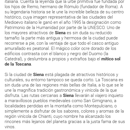
italiana. Cuenta la leyenda que la urbe primitiva fue fundada por
los hijos de Remo, hermano de Rómulo (fundador de Roma). A
su legendaria historia se le une la increíble belleza de su centro
histórico, cuya imagen representativa de las ciudades del
Medioevo italiano le ganó en el año 1995 la designación como
Patrimonio de la Humanidad por parte de la UNESCO. Uno de
los mayores atractivos de
Siena
es sin duda su reducido
tamaño: la parte más antigua y hermosa de la ciudad puede
recorrerse a pie, con la ventaja de que todo el casco antiguo
amurallado es peatonal. El mágico color ocre dorado de los
edificios contrasta con el blanco y negro del Duomo (la
Catedral), y deslumbra a propios y extraños bajo el
mítico sol
de la Toscana
.
Si la ciudad de
Siena
está plagada de atractivos históricos y
culturales, su entorno tampoco se queda corto. La Toscana es
sin duda una de las regiones más bellas de Italia, a lo que se le
une la magnífica tradición gastronómica y vinícola de la que
disfruta. Las rutas cercanas a
Siena
llevarán al viajero inquieto
a maravillosos pueblos medievales como San Gimignano, a
localidades perdidas en la montaña como Montepulciano, o
simplemente a disfrutar de los sabores, colores y aromas de la
región vinícola de Chianti, cuyo nombre ha alcanzado los
rincones más lejanos del planeta gracias a la justa fama de sus
vinos.