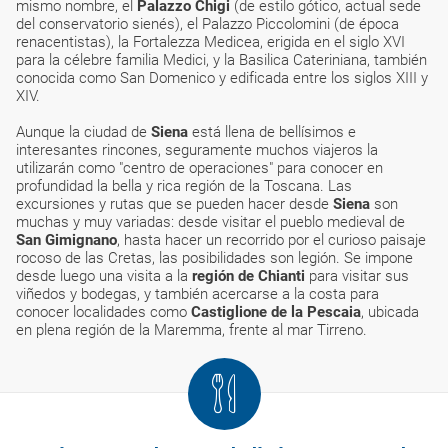
mismo nombre, el
Palazzo Chigi
(de estilo gótico, actual sede
del conservatorio sienés), el Palazzo Piccolomini (de época
renacentistas), la Fortalezza Medicea, erigida en el siglo XVI
para la célebre familia Medici, y la Basilica Cateriniana, también
conocida como San Domenico y edificada entre los siglos XIII y
XIV.
Aunque la ciudad de
Siena
está llena de bellísimos e
interesantes rincones, seguramente muchos viajeros la
utilizarán como "centro de operaciones" para conocer en
profundidad la bella y rica región de la Toscana. Las
excursiones y rutas que se pueden hacer desde
Siena
son
muchas y muy variadas: desde visitar el pueblo medieval de
San Gimignano
, hasta hacer un recorrido por el curioso paisaje
rocoso de las Cretas, las posibilidades son legión. Se impone
desde luego una visita a la
región de Chianti
para visitar sus
viñedos y bodegas, y también acercarse a la costa para
conocer localidades como
Castiglione de la Pescaia
, ubicada
en plena región de la Maremma, frente al mar Tirreno.