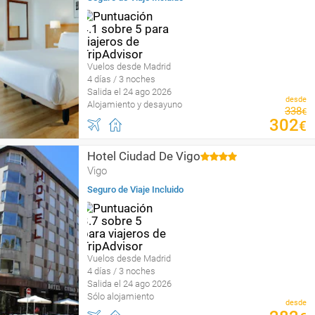
Vuelos desde Madrid
4 días / 3 noches
Salida el 24 ago 2026
desde
Alojamiento y desayuno
338
€
302
€
Hotel Ciudad De Vigo
Vigo
Seguro de Viaje Incluido
Vuelos desde Madrid
4 días / 3 noches
Salida el 24 ago 2026
Sólo alojamiento
desde