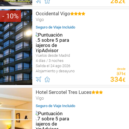
282
€
Occidental Vigo
10
Vigo
Seguro de Viaje Incluido
Vuelos desde Madrid
4 días / 3 noches
Salida el 24 ago 2026
desde
Alojamiento y desayuno
371
€
334
€
Hotel Sercotel Tres Luces
Vigo
Seguro de Viaje Incluido