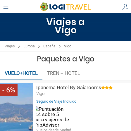
Viajes a
Vigo
Viajes
Europa
España
Vigo
Paquetes a Vigo
VUELO+HOTEL
TREN + HOTEL
Ipanema Hotel By Gaiarooms
6
Vigo
Seguro de Viaje Incluido
Vuelos desde Madrid