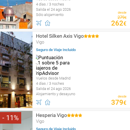
4 días / 3 noches
Salida el 24 ago 2026
desde
Sólo alojamiento
279
€
262
€
Hotel Silken Axis Vigo
Vigo
Seguro de Viaje Incluido
Vuelos desde Madrid
4 días / 3 noches
Salida el 24 ago 2026
Alojamiento y desayuno
desde
379
€
Hesperia Vigo
11
Vigo
Seguro de Viaje Incluido