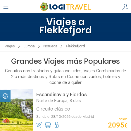
Viajes a
Flekkefjord
Viajes
Europa
Noruega
Flekkefjord
Grandes Viajes más Populares
Circuitos con traslados y guías incluidos, Viajes Combinados de
2 o más destinos y Rutas en Coche con vuelos, hoteles y
coche de alquiler
Escandinavia y Fiordos
Norte de Europa, 8 días
Circuito clásico
Salida el 28/10/2026 desde Madrid
desde
2095
€