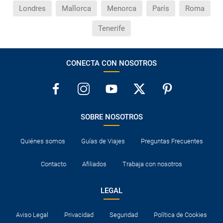
¿Cuáles son las condiciones generales en las
Londres
Mallorca
Menorca
París
Roma
reservas de viajes?
Tenerife
¿Cuáles son los impuestos de entrada y salida del
país si viajo a América?
CONECTA CON NOSOTROS
¿Qué hago si el traslado contratado del aeropuerto
al hotel o viceversa no ha aparecido?
¿Necesito visado para poder ir a ...?
SOBRE NOSOTROS
¿Por qué me sale el precio de un niño igual que el
Quiénes somos
Guías de Viajes
Preguntas Frecuentes
precio de un adulto?
Contacto
Afiliados
Trabaja con nosotros
¿Cuántas veces debo imprimir el bono de los
traslados?
LEGAL
Aviso Legal
Privacidad
Seguridad
Política de Cookies