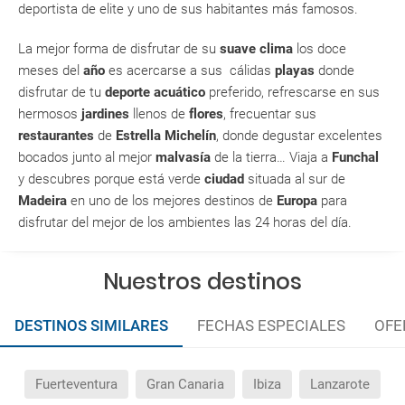
deportista de elite y uno de sus habitantes más famosos.
¿Con cuánta antelación tengo que estar en el
aeropuerto?
La mejor forma de disfrutar de su
suave clima
los doce
meses del
año
es acercarse a sus cálidas
playas
donde
RESERVAR ¿Cómo puedo reservar un viaje de
disfrutar de tu
deporte acuático
preferido, refrescarse en sus
paquete vacacional en la página web?
hermosos
jardines
llenos de
flores
, frecuentar sus
restaurantes
de
Estrella Michelín
, donde degustar excelentes
Al realizar la reserva, uno de los servicios ha
bocados junto al mejor
malvasía
de la tierra… Viaja a
Funchal
quedado de pendiente de confirmación ¿Cómo
y descubres porque está verde
ciudad
situada al sur de
sabré si se confirma el viaje?
Madeira
en uno de los mejores destinos de
Europa
para
disfrutar del mejor de los ambientes las 24 horas del día.
¿Cómo sé si hay plazas disponibles en el viaje que
quiero al hacer mi solicitud de reserva?
Nuestros destinos
Si tengo los traslados incluidos, ¿dónde debo
DESTINOS SIMILARES
FECHAS ESPECIALES
OFE
dirigirme?
¿Incluye algún seguro de viaje mi reserva?
Fuerteventura
Gran Canaria
Ibiza
Lanzarote