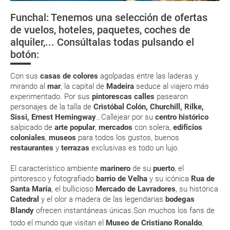
directamente en los mostradores de la aerolínea o realizando el check-
Funchal: Tenemos una selección de ofertas
in por su web.
¿Dónde alojarse?
Vuelta en Jeep
Golf
Avistamiento
de vuelos, hoteles, paquetes, coches de
delfines y
Eso sí, deberás estar atento si viajas con una compañía low cost, debido
alquiler,... Consúltalas todas pulsando el
a que muchas de ellas exigen la presentación de la tarjeta de embarque
Monedas y propinas
ballenas
(que deberás realizar a través de su web) para que no te carguen un
botón:
suplemento extra en el mismo aeropuerto.
En caso de tener que enviarte la documentación de un paquete
Con sus
casas de colores
agolpadas entre las laderas y
vacacional (Caribe, circuitos, tours...) te enviaremos la documentación
mirando al
mar
, la capital de
Madeira
seduce al viajero más
de tu reserva alrededor de 10 días antes de salida, la cual deberás
experimentado. Por sus
pintorescas calles
pasearon
imprimir y llevar contigo en el viaje.
personajes de la talla de
Cristóbal Colón, Churchill, Rilke,
Esta documentación te será requerida en el mostrador de la compañía
Sissi, Ernest Hemingway
…Callejear por su
centro histórico
aérea a la hora de realizar el check-in el día de la salida.
salpicado de
arte popular
,
mercados
con solera,
edificios
coloniales
,
museos
para todos los gustos, buenos
restaurantes
y
terrazas
exclusivas es todo un lujo.
MODIFICACIÓN ó CANCELACIÓN ¿Puedo anular o
modificar una reserva del viaje? ¿Qué gastos puede
El característico ambiente
marinero
de su
puerto
, el
pintoresco y fotografiado
barrio de Velha
y su icónica
Rua de
generar una anulación o modificación del viaje?
Santa María
, el bullicioso
Mercado de Lavradores
, su histórica
Catedral
y el olor a madera de las legendarias
bodegas
¿Qué caducidad debe tener mi pasaporte para ir
Blandy
ofrecen instantáneas únicas.
Son muchos los fans de
a...?
todo el mundo que visitan el
Museo de Cristiano Ronaldo
,