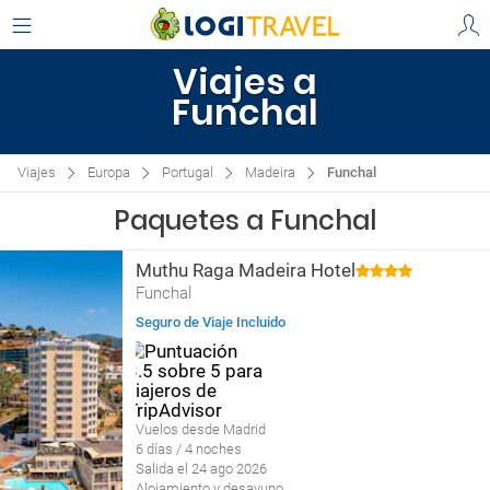
Viajes a
Funchal
Viajes
Europa
Portugal
Madeira
Funchal
Paquetes a Funchal
Muthu Raga Madeira Hotel
Funchal
Seguro de Viaje Incluido
Vuelos desde Madrid
6 días / 4 noches
Salida el 24 ago 2026
Alojamiento y desayuno