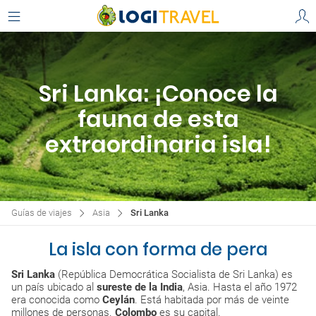
Sri Lanka: ¡Conoce la
fauna de esta
extraordinaria isla!
Guías de viajes
Asia
Sri Lanka
La isla con forma de pera
Sri Lanka
(República Democrática Socialista de Sri Lanka) es
un país ubicado al
sureste de la India
, Asia. Hasta el año 1972
era conocida como
Ceylán
. Está habitada por más de veinte
millones de personas.
Colombo
es su capital.