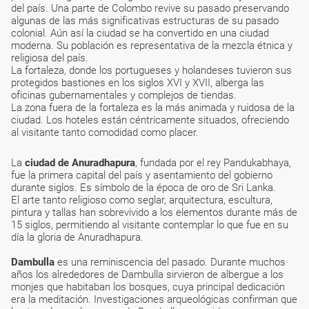
del país. Una parte de Colombo revive su pasado preservando
algunas de las más significativas estructuras de su pasado
colonial. Aún así la ciudad se ha convertido en una ciudad
moderna. Su población es representativa de la mezcla étnica y
religiosa del país.
La fortaleza, donde los portugueses y holandeses tuvieron sus
protegidos bastiones en los siglos XVI y XVII, alberga las
oficinas gubernamentales y complejos de tiendas.
La zona fuera de la fortaleza es la más animada y ruidosa de la
ciudad. Los hoteles están céntricamente situados, ofreciendo
al visitante tanto comodidad como placer.
La
ciudad de Anuradhapura
, fundada por el rey Pandukabhaya,
fue la primera capital del país y asentamiento del gobierno
durante siglos. Es símbolo de la época de oro de Sri Lanka.
El arte tanto religioso como seglar, arquitectura, escultura,
pintura y tallas han sobrevivido a los elementos durante más de
15 siglos, permitiendo al visitante contemplar lo que fue en su
día la gloria de Anuradhapura.
Dambulla
es una reminiscencia del pasado. Durante muchos
años los alrededores de Dambulla sirvieron de albergue a los
monjes que habitaban los bosques, cuya principal dedicación
era la meditación. Investigaciones arqueológicas confirman que