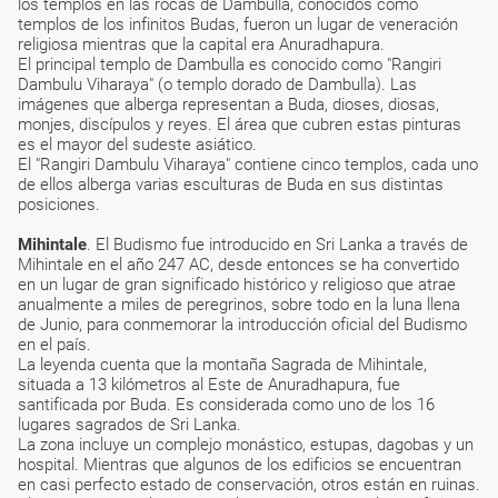
los templos en las rocas de Dambulla, conocidos como
templos de los infinitos Budas, fueron un lugar de veneración
religiosa mientras que la capital era Anuradhapura.
El principal templo de Dambulla es conocido como "Rangiri
Dambulu Viharaya" (o templo dorado de Dambulla). Las
imágenes que alberga representan a Buda, dioses, diosas,
monjes, discípulos y reyes. El área que cubren estas pinturas
es el mayor del sudeste asiático.
El "Rangiri Dambulu Viharaya" contiene cinco templos, cada uno
de ellos alberga varias esculturas de Buda en sus distintas
posiciones.
Mihintale
. El Budismo fue introducido en Sri Lanka a través de
Mihintale en el año 247 AC, desde entonces se ha convertido
en un lugar de gran significado histórico y religioso que atrae
anualmente a miles de peregrinos, sobre todo en la luna llena
de Junio, para conmemorar la introducción oficial del Budismo
en el país.
La leyenda cuenta que la montaña Sagrada de Mihintale,
situada a 13 kilómetros al Este de Anuradhapura, fue
santificada por Buda. Es considerada como uno de los 16
lugares sagrados de Sri Lanka.
La zona incluye un complejo monástico, estupas, dagobas y un
hospital. Mientras que algunos de los edificios se encuentran
en casi perfecto estado de conservación, otros están en ruinas.