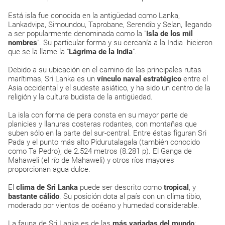
Está isla fue conocida en la antigüedad como Lanka,
Lankadvipa, Simoundou, Taprobane, Serendib y Selan, llegando
a ser popularmente denominada como la "
Isla de los mil
nombres
". Su particular forma y su cercanía a la India hicieron
que se la llame la "
Lágrima de la India
".
Debido a su ubicación en el camino de las principales rutas
marítimas, Sri Lanka es un
vínculo naval estratégico
entre el
Asia occidental y el sudeste asiático, y ha sido un centro de la
religión y la cultura budista de la antigüedad.
La isla con forma de pera consta en su mayor parte de
planicies y llanuras costeras rodantes, con montañas que
suben sólo en la parte del sur-central. Entre éstas figuran Sri
Pada y el punto más alto Pidurutalagala (también conocido
como Ta Pedro), de 2.524 metros (8.281 p). El Ganga de
Mahaweli (el río de Mahaweli) y otros ríos mayores
proporcionan agua dulce.
El
clima de Sri Lanka
puede ser descrito como
tropical
, y
bastante cálido
. Su posición dota al país con un clima tibio,
moderado por vientos de océano y humedad considerable.
La fauna de Sri Lanka es de las
más variadas del mundo
: