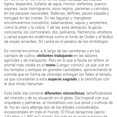
tigres, leopardos, búfalos de agua, monos, elefantes, puerco
espines, osos hormigueros, osos negros, panteras y cérvidos,
en los parques nacionales. Ballenas, delfines, peces espada y
tortugas en las costas. En las lagunas y manglares
encontraremos cocodrilos, salamandras, sapos y serpientes,
como la pitón y la cobra. Y de las aves destacan, la garza
cenicienta, los cormoranes, ibis, pelícanos, flamencos, etcétera
y varias especies endémicas como el tordo de Ceilán y el Bulbul
de orejas amarillas. Sri Lanka es el paraíso de los ornitólogos.
Es normal encontrar, a lo largo de las carreteras y en los
campos de cultivo,
elefantes trabajando
en las labores
agrícolas y de transporte. Pero en lo que a fauna se refiere, el
animal más visible es el
mono
(Langur común), ya que vive en
los templos y estepas en grandes cantidades, aprovechando la
comida que en forma de ofrendas entregan los fieles al templo,
ya que consideran a esta
especie sagrada
y la identifican con
el dios hindú Hanuman.
Esta bella isla contiene
diferentes microclimas
, beneficiándose
del monzón y de su situación en el globo. Del tropical con sus
orquídeas y palmeras, al montañoso con sus pinos y cultivos de
té. No en vano alberga dos de los árboles considerados
excepcionales en todo el mundo. El Ficus benjamina (aprox.
140 años y 1.900 m2) Kandy. Situado en el jardín botánico de