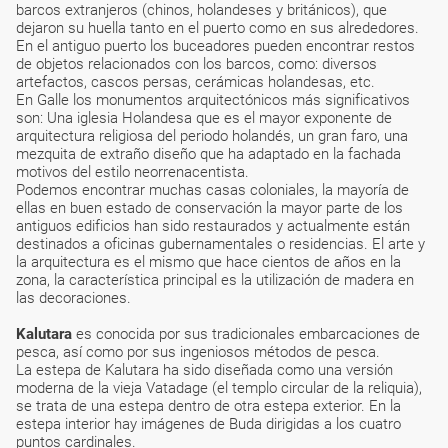
barcos extranjeros (chinos, holandeses y británicos), que
dejaron su huella tanto en el puerto como en sus alrededores.
En el antiguo puerto los buceadores pueden encontrar restos
de objetos relacionados con los barcos, como: diversos
artefactos, cascos persas, cerámicas holandesas, etc.
En Galle los monumentos arquitectónicos más significativos
son: Una iglesia Holandesa que es el mayor exponente de
arquitectura religiosa del periodo holandés, un gran faro, una
mezquita de extraño diseño que ha adaptado en la fachada
motivos del estilo neorrenacentista.
Podemos encontrar muchas casas coloniales, la mayoría de
ellas en buen estado de conservación la mayor parte de los
antiguos edificios han sido restaurados y actualmente están
destinados a oficinas gubernamentales o residencias. El arte y
la arquitectura es el mismo que hace cientos de años en la
zona, la característica principal es la utilización de madera en
las decoraciones.
Kalutara
es conocida por sus tradicionales embarcaciones de
pesca, así como por sus ingeniosos métodos de pesca.
La estepa de Kalutara ha sido diseñada como una versión
moderna de la vieja Vatadage (el templo circular de la reliquia),
se trata de una estepa dentro de otra estepa exterior. En la
estepa interior hay imágenes de Buda dirigidas a los cuatro
puntos cardinales.