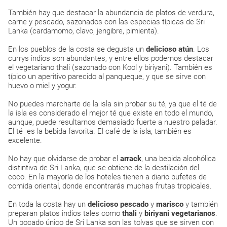
También hay que destacar la abundancia de platos de verdura,
carne y pescado, sazonados con las especias típicas de Sri
Lanka (cardamomo, clavo, jengibre, pimienta).
En los pueblos de la costa se degusta un
delicioso atún
. Los
currys indios son abundantes, y entre ellos podemos destacar
el vegetariano thali (sazonado con Kool y biriyani). También es
típico un aperitivo parecido al panqueque, y que se sirve con
huevo o miel y yogur.
No puedes marcharte de la isla sin probar su té, ya que el té de
la isla es considerado el mejor té que existe en todo el mundo,
aunque, puede resultarnos demasiado fuerte a nuestro paladar.
El té es la bebida favorita. El café de la isla, también es
excelente.
No hay que olvidarse de probar el
arrack
, una bebida alcohólica
distintiva de Sri Lanka, que se obtiene de la destilación del
coco. En la mayoría de los hoteles tienen a diario bufetes de
comida oriental, donde encontrarás muchas frutas tropicales.
En toda la costa hay un
delicioso pescado
y
marisco
y también
preparan platos indios tales como
thali
y
biriyani
vegetarianos
.
Un bocado único de Sri Lanka son las tolvas que se sirven con