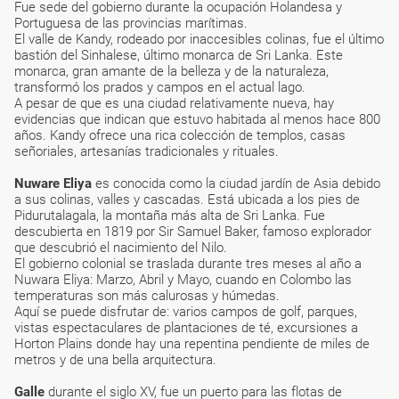
Fue sede del gobierno durante la ocupación Holandesa y
Portuguesa de las provincias marítimas.
El valle de Kandy, rodeado por inaccesibles colinas, fue el último
bastión del Sinhalese, último monarca de Sri Lanka. Este
monarca, gran amante de la belleza y de la naturaleza,
transformó los prados y campos en el actual lago.
A pesar de que es una ciudad relativamente nueva, hay
evidencias que indican que estuvo habitada al menos hace 800
años. Kandy ofrece una rica colección de templos, casas
señoriales, artesanías tradicionales y rituales.
Nuware Eliya
es conocida como la ciudad jardín de Asia debido
a sus colinas, valles y cascadas. Está ubicada a los pies de
Pidurutalagala, la montaña más alta de Sri Lanka. Fue
descubierta en 1819 por Sir Samuel Baker, famoso explorador
que descubrió el nacimiento del Nilo.
El gobierno colonial se traslada durante tres meses al año a
Nuwara Eliya: Marzo, Abril y Mayo, cuando en Colombo las
temperaturas son más calurosas y húmedas.
Aquí se puede disfrutar de: varios campos de golf, parques,
vistas espectaculares de plantaciones de té, excursiones a
Horton Plains donde hay una repentina pendiente de miles de
metros y de una bella arquitectura.
Galle
durante el siglo XV, fue un puerto para las flotas de