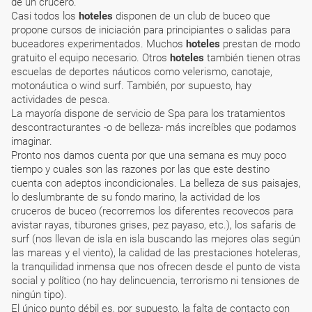
de un crucero.
Casi todos los
hoteles
disponen de un club de buceo que
propone cursos de iniciación para principiantes o salidas para
buceadores experimentados. Muchos
hoteles
prestan de modo
gratuito el equipo necesario. Otros
hoteles
también tienen otras
escuelas de deportes náuticos como velerismo, canotaje,
motonáutica o wind surf. También, por supuesto, hay
actividades de pesca.
La mayoría dispone de servicio de Spa para los tratamientos
descontracturantes -o de belleza- más increíbles que podamos
imaginar.
Pronto nos damos cuenta por que una semana es muy poco
tiempo y cuales son las razones por las que este destino
cuenta con adeptos incondicionales. La belleza de sus paisajes,
lo deslumbrante de su fondo marino, la actividad de los
cruceros de buceo (recorremos los diferentes recovecos para
avistar rayas, tiburones grises, pez payaso, etc.), los safaris de
surf (nos llevan de isla en isla buscando las mejores olas según
las mareas y el viento), la calidad de las prestaciones hoteleras,
la tranquilidad inmensa que nos ofrecen desde el punto de vista
social y político (no hay delincuencia, terrorismo ni tensiones de
ningún tipo).
El único punto débil es, por supuesto, la falta de contacto con