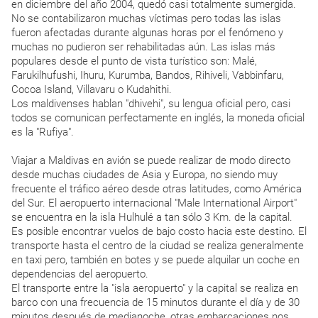
en diciembre del año 2004, quedó casi totalmente sumergida.
No se contabilizaron muchas víctimas pero todas las islas
fueron afectadas durante algunas horas por el fenómeno y
muchas no pudieron ser rehabilitadas aún. Las islas más
populares desde el punto de vista turístico son: Malé,
Farukilhufushi, Ihuru, Kurumba, Bandos, Rihiveli, Vabbinfaru,
Cocoa Island, Villavaru o Kudahithi.
Los maldivenses hablan "dhivehi", su lengua oficial pero, casi
todos se comunican perfectamente en inglés, la moneda oficial
es la "Rufiya".
Viajar a Maldivas en avión se puede realizar de modo directo
desde muchas ciudades de Asia y Europa, no siendo muy
frecuente el tráfico aéreo desde otras latitudes, como América
del Sur. El aeropuerto internacional "Male International Airport"
se encuentra en la isla Hulhulé a tan sólo 3 Km. de la capital.
Es posible encontrar vuelos de bajo costo hacia este destino. El
transporte hasta el centro de la ciudad se realiza generalmente
en taxi pero, también en botes y se puede alquilar un coche en
dependencias del aeropuerto.
El transporte entre la "isla aeropuerto" y la capital se realiza en
barco con una frecuencia de 15 minutos durante el día y de 30
minutos después de medianoche, otras embarcaciones nos