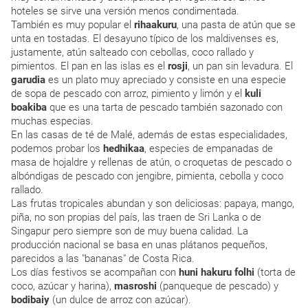
hoteles se sirve una versión menos condimentada.
También es muy popular el
rihaakuru
, una pasta de atún que se
unta en tostadas. El desayuno típico de los maldivenses es,
justamente, atún salteado con cebollas, coco rallado y
pimientos. El pan en las islas es el
rosji
, un pan sin levadura. El
garudia
es un plato muy apreciado y consiste en una especie
de sopa de pescado con arroz, pimiento y limón y el
kuli
boakiba
que es una tarta de pescado también sazonado con
muchas especias.
En las casas de té de Malé, además de estas especialidades,
podemos probar los
hedhikaa
, especies de empanadas de
masa de hojaldre y rellenas de atún, o croquetas de pescado o
albóndigas de pescado con jengibre, pimienta, cebolla y coco
rallado.
Las frutas tropicales abundan y son deliciosas: papaya, mango,
piña, no son propias del país, las traen de Sri Lanka o de
Singapur pero siempre son de muy buena calidad. La
producción nacional se basa en unas plátanos pequeños,
parecidos a las "bananas" de Costa Rica.
Los días festivos se acompañan con
huni hakuru folhi
(torta de
coco, azúcar y harina),
masroshi
(panqueque de pescado) y
bodibaiy
(un dulce de arroz con azúcar).