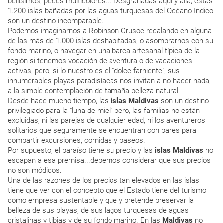
bellísimos, peces multicolores... Desgranadas aquí y allá, estas
1.200 islas bañadas por las aguas turquesas del Océano Indico
son un destino incomparable.
Podemos imaginarnos a Robinson Crusoe recalando en alguna
de las más de 1.000 islas deshabitadas, o asombrarnos con su
fondo marino, o navegar en una barca artesanal típica de la
región si tenemos vocación de aventura o de vacaciones
activas, pero, si lo nuestro es el "dolce farniente", sus
innumerables playas paradisíacas nos invitan a no hacer nada,
a la simple contemplación de tamaña belleza natural.
Desde hace mucho tiempo, las
islas Maldivas
son un destino
privilegiado para la "luna de miel" pero, las familias no están
excluidas, ni las parejas de cualquier edad, ni los aventureros
solitarios que seguramente se encuentran con pares para
compartir excursiones, comidas y paseos.
Por supuesto, el paraíso tiene su precio y las
islas Maldivas
no
escapan a esa premisa...debemos considerar que sus precios
no son módicos.
Una de las razones de los precios tan elevados en las islas
tiene que ver con el concepto que el Estado tiene del turismo
como empresa sustentable y que y pretende preservar la
belleza de sus playas, de sus lagos turquesas de aguas
cristalinas y tibias y de su fondo marino. En las
Maldivas
no