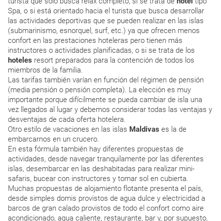
turista que sólo busca relax completo, si se trata de
hotel
tipo
Spa, o si está orientado hacia el turista que busca desarrollar
las actividades deportivas que se pueden realizar en las islas
(submarinismo, esnorquel, surf, etc.) ya que ofrecen menos
confort en las prestaciones hoteleras pero tienen más
instructores o actividades planificadas, o si se trata de los
hoteles
resort preparados para la contención de todos los
miembros de la familia.
Las tarifas también varían en función del régimen de pensión
(media pensión o pensión completa). La elección es muy
importante porque difícilmente se pueda cambiar de isla una
vez llegados al lugar y debemos considerar todas las ventajas y
desventajas de cada oferta hotelera.
Otro estilo de vacaciones en las islas
Maldivas
es la de
embarcarnos en un crucero.
En esta fórmula también hay diferentes propuestas de
actividades, desde navegar tranquilamente por las diferentes
islas, desembarcar en las deshabitadas para realizar mini-
safaris, bucear con instructores y tomar sol en cubierta.
Muchas propuestas de alojamiento flotante presenta el país,
desde simples domis provistos de agua dulce y electricidad a
barcos de gran calado provistos de todo el confort como aire
acondicionado, agua caliente, restaurante, bar y, por supuesto,