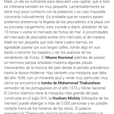
Malé, un día es suficiente para descubrir una capital, que si bien
es milenaria también es muy pequeña. Lamentablemente se
tiene muy poco contacto con la población y es casi imposible
conocerla culturalmente. Es probable que en nuestro paseo
podamos presenciar la llegada de los pescadores a la playa con
su preciado cargamento, esto sucede a diario, alrededor de las
15 horas o visitar el mercado de frutos de mar. A proximidades
del mercado de pescados existe otro mercado, el de madera.
Malé es tan pequeña que sólo tiene cuatro barrios, es
agradable pasear por sus largas calles, tomar algo en sus
bares o recorrer los bazares y ver los puestos de los
vendedores de frutas. El
Museo Nacional
además de poseer
un hermoso parque arbolado muestra algunas piezas
interesantes de la historia del país desde el período preislámico
hasta la época moderna. Hay también una mezquita que data
del año 1656, con un minarete azul y verde muy particular, muy
cerca se encuentra la
tumba de Muhammad Thakurafaan
,
vencedor de los portugueses en el año 1573 y héroe nacional.
El Centro Islámico tiene la mezquita más grande del país,
construida en el siglo XVII, la
Huskuru Miskiiy
(Mezquita de los
Viernes) puede albergar a más de 5.000 personas y es posible
visitarla fuera de los horarios de los rezos. El palacio
presidencial "Theemuge" mezcla tradición y modernidad y la