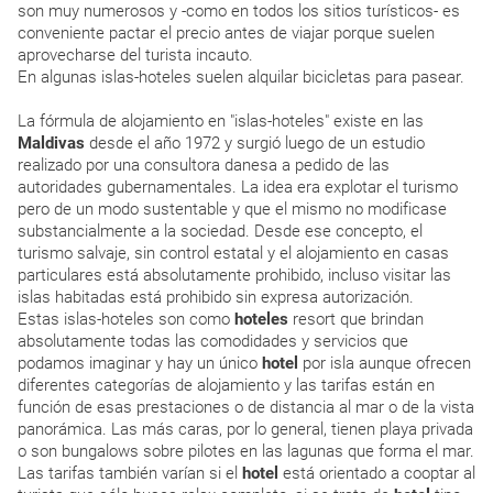
son muy numerosos y -como en todos los sitios turísticos- es
conveniente pactar el precio antes de viajar porque suelen
aprovecharse del turista incauto.
En algunas islas-hoteles suelen alquilar bicicletas para pasear.
La fórmula de alojamiento en "islas-hoteles" existe en las
Maldivas
desde el año 1972 y surgió luego de un estudio
realizado por una consultora danesa a pedido de las
autoridades gubernamentales. La idea era explotar el turismo
pero de un modo sustentable y que el mismo no modificase
substancialmente a la sociedad. Desde ese concepto, el
turismo salvaje, sin control estatal y el alojamiento en casas
particulares está absolutamente prohibido, incluso visitar las
islas habitadas está prohibido sin expresa autorización.
Estas islas-hoteles son como
hoteles
resort que brindan
absolutamente todas las comodidades y servicios que
podamos imaginar y hay un único
hotel
por isla aunque ofrecen
diferentes categorías de alojamiento y las tarifas están en
función de esas prestaciones o de distancia al mar o de la vista
panorámica. Las más caras, por lo general, tienen playa privada
o son bungalows sobre pilotes en las lagunas que forma el mar.
Las tarifas también varían si el
hotel
está orientado a cooptar al