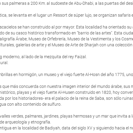
sus palmeras a 200 Km. al sudoeste de Abu-Dhabi, a las puertas del desier
ótica, se levanta en el lugar un Ressort de súper lujo, se organizan safari
scacielos se han construido al por mayor. Esta localidad ha orientado su 
o de su casco histórico transformado en "barrio de las artes". Esta ciud
Caligrafía Árabe, Museo de Orfebrería, Museo de la Vestimenta y los Cosm
ulturales, galerías de arte y el Museo de Arte de Sharjah con una colecci
g moderno, al lado de la mezquita del rey Faizal.
ural.
rillas en hormigón, un museo y el viejo fuerte Al-Hosn del año 1775, un
res que más concuerda con nuestra imagen interior del mundo árabe, sus m
stórico, playas y el viejo fuerte Al-Husen construido en 1820, hoy conve
ida por los historiadores- era el palacio de la reina de Saba, son sólo rui
ua con alto contenido de sulfuro.
alles verdes, palmares, jardines, playas hermosas y un mar que invita a la
 de arqueología y etnografía.
igua en la localidad de Badiyah, data del siglo XV y siguiendo hacia el n