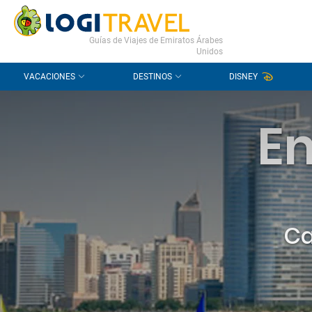
CONTACTO
PREGUNTAS FRECUENTES
Guías de Viajes de Emiratos Árabes
Unidos
VACACIONES
DESTINOS
DISNEY
E
Ca