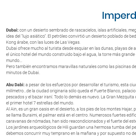
Imperd
Dubai:
con un desierto sembrado de rascacielos, islas artificiales, m
idea del "lujo asiático". El petróleo convirtió un desierto poblado de
Kong árabe, con las luces de Las Vegas.
Dubai ofrece mucho al turista desde esquiar en las dunas, playas de a
el único hotel del mundo construido bajo el agua, la torre más grand
mundo...
Pero también encontramos maravillas naturales como las piscinas de H
minutos de Dubai.
Abu Dabi:
a pesar de los esfuerzos por desarrollar el turismo, esta ciu
milímetro...de la ciudad originaria sólo queda el Fuerte Blanco, palaci
pescados y el bazar iraní. Todo lo demás es nuevo. La Gran Mezquita 
el primer hotel 7 estrellas del mundo.
Al Ain, es un gran oasis en el desierto, a los pies de los montes Hajar
se llama Buraimi, el palmar está en el centro. Numerosos fuertes edifi
caravanas de nómadas, han sido reacondicionados y el fuerte del este,
Los jardines arqueológicos de Hili guardan una hermosa tumba del pe
debemos concurrir muy temprano en la mañana y por supuesto no debe