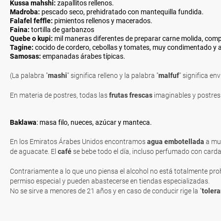
Kussa mahshi:
zapallitos rellenos.
Madroba:
pescado seco, prehidratado con mantequilla fundida.
Falafel feffle:
pimientos rellenos y macerados.
Faina:
tortilla de garbanzos
Quebe o kupi:
mil maneras diferentes de preparar carne molida, com
Tagine:
cocido de cordero, cebollas y tomates, muy condimentado y a
Samosas:
empanadas árabes típicas.
(La palabra "
mashi
" significa relleno y la palabra "
malfuf
" significa en
En materia de postres, todas las
frutas frescas
imaginables y postres
Baklawa
: masa filo, nueces, azúcar y manteca.
En los Emiratos Árabes Unidos encontramos
agua embotellada
a muy
de aguacate. El
café
se bebe todo el día, incluso perfumado con ca
Contrariamente a lo que uno piensa el alcohol no está totalmente pro
permiso especial y pueden abastecerse en tiendas especializadas.
No se sirve a menores de 21 años y en caso de conducir rige la "
tolera