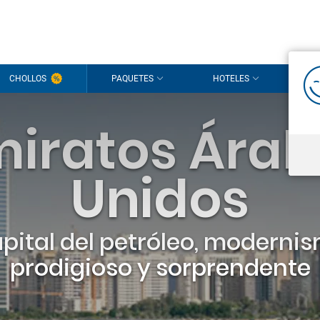
¡Hola
CHOLLOS
PAQUETES
HOTELES
CR
Estamos
sesión
p
miratos Árab
¿Todavía s
Unidos
pital del petróleo, moderni
prodigioso y sorprendente