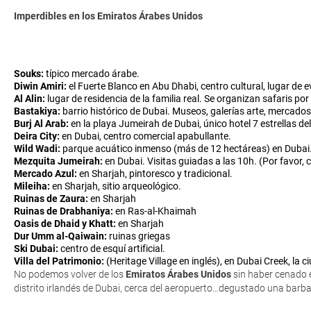
Imperdibles en los Emiratos Árabes Unidos
Souks:
típico mercado árabe.
Diwin Amiri:
el Fuerte Blanco en Abu Dhabi, centro cultural, lugar de 
Al Alin:
lugar de residencia de la familia real. Se organizan safaris p
Bastakiya:
barrio histórico de Dubai. Museos, galerías arte, mercados
Burj Al Arab:
en la playa Jumeirah de Dubai, único hotel 7 estrellas d
Deira City:
en Dubai, centro comercial apabullante.
Wild Wadi:
parque acuático inmenso (más de 12 hectáreas) en Dubai
Mezquita Jumeirah:
en Dubai. Visitas guiadas a las 10h. (Por favor, 
Mercado Azul:
en Sharjah, pintoresco y tradicional.
Mileiha:
en Sharjah, sitio arqueológico.
Ruinas de Zaura:
en Sharjah
Ruinas de Drabhaniya:
en Ras-al-Khaimah
Oasis de Dhaid y Khatt:
en Sharjah
Dur Umm al-Qaiwain:
ruinas griegas
Ski Dubai:
centro de esquí artificial.
Villa del Patrimonio:
(Heritage Village en inglés), en Dubai Creek, la 
No podemos volver de los
Emiratos Árabes Unidos
sin haber cenado
distrito irlandés de Dubai, cerca del aeropuerto…degustado una barba