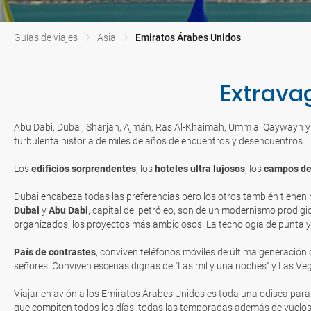
Guías de viajes
Asia
Emiratos Árabes Unidos
Extrava
Abu Dabi, Dubai, Sharjah, Ajmán, Ras Al-Khaimah, Umm al Qaywayn y 
turbulenta historia de miles de años de encuentros y desencuentros.
Los
edificios sorprendentes
, los
hoteles ultra lujosos
, los
campos de
Dubai encabeza todas las preferencias pero los otros también tienen m
Dubai
y
Abu Dabi
, capital del petróleo, son de un modernismo prodigi
organizados, los proyectos más ambiciosos. La tecnología de punta y
País de contrastes
, conviven teléfonos móviles de última generación
señores. Conviven escenas dignas de "Las mil y una noches" y Las Vega
Viajar en avión a los Emiratos Árabes Unidos es toda una odisea para 
que compiten todos los días, todas las temporadas además de vuelos