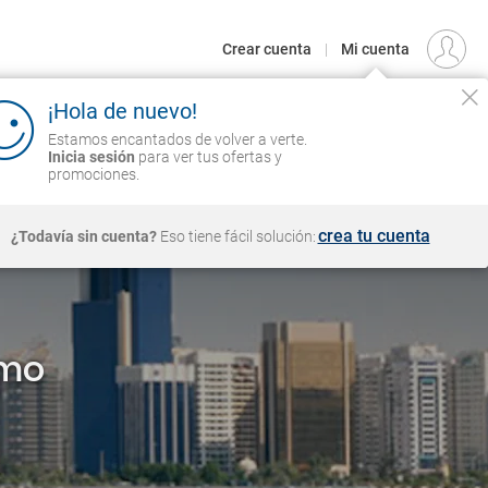
€
Origen
MADRID (MAD)
ES
EUR
Crear cuenta
|
Mi cuenta
 de nuevo!
UCEROS
CIRCUITOS
VUELOS
Iniciar sesión
 encantados de volver a verte.
Inicia
ara ver tus ofertas y promociones.
es
crea tu cuenta
in cuenta?
Eso tiene fácil solución:
smo