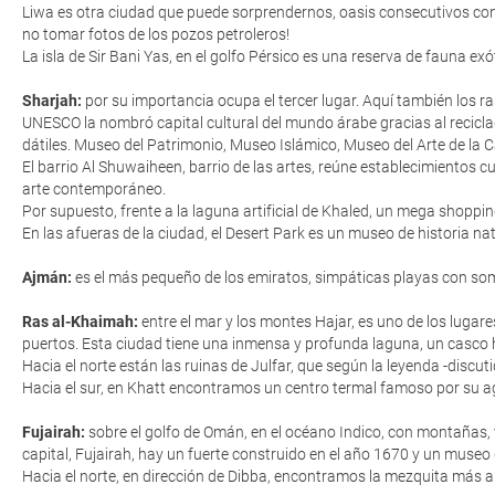
Liwa es otra ciudad que puede sorprendernos, oasis consecutivos con 
no tomar fotos de los pozos petroleros!
La isla de Sir Bani Yas, en el golfo Pérsico es una reserva de fauna ex
Sharjah:
por su importancia ocupa el tercer lugar. Aquí también los ra
UNESCO la nombró capital cultural del mundo árabe gracias al reciclad
dátiles. Museo del Patrimonio, Museo Islámico, Museo del Arte de la 
El barrio Al Shuwaiheen, barrio de las artes, reúne establecimientos c
arte contemporáneo.
Por supuesto, frente a la laguna artificial de Khaled, un mega shoppin
En las afueras de la ciudad, el Desert Park es un museo de historia nat
Ajmán:
es el más pequeño de los emiratos, simpáticas playas con somb
Ras al-Khaimah:
entre el mar y los montes Hajar, es uno de los luga
puertos. Esta ciudad tiene una inmensa y profunda laguna, un casco hi
Hacia el norte están las ruinas de Julfar, que según la leyenda -discut
Hacia el sur, en Khatt encontramos un centro termal famoso por su ag
Fujairah:
sobre el golfo de Omán, en el océano Indico, con montañas, v
capital, Fujairah, hay un fuerte construido en el año 1670 y un museo
Hacia el norte, en dirección de Dibba, encontramos la mezquita más ant