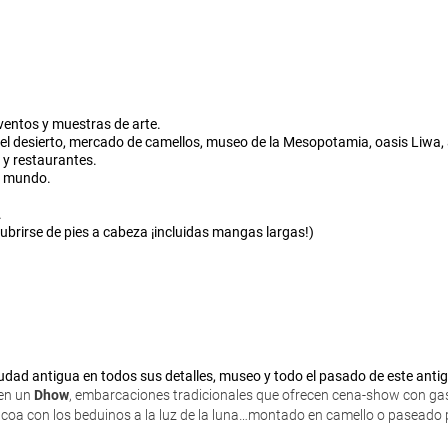
eventos y muestras de arte.
or el desierto, mercado de camellos, museo de la Mesopotamia, oasis Liwa
 y restaurantes.
el mundo.
.
cubrirse de pies a cabeza ¡incluidas mangas largas!)
ciudad antigua en todos sus detalles, museo y todo el pasado de este anti
 en un
Dhow
, embarcaciones tradicionales que ofrecen cena-show con gas
coa con los beduinos a la luz de la luna…montado en camello o paseado p