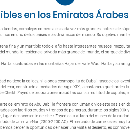
ibles en los Emiratos Árabes
ega tiendas, complejos comerciales cada vez más grandes, hoteles de súper
 beduinos en uno de los países más dinámicos del mundo. Su objetivo manifi
rena fina y un mar tibio todo el año hasta interesantes museos, mezquitas
e del mundo, la residencia privada más grande del mundo, el parque de di
atta localizadas en las montañas Hajar o el valle Wadi Hatta y su antig
dad no tiene la calidez ni la onda cosmopolita de Dubai, rascacielos, aven
o del emir, construido a mediados del siglo XIX, la costanera que bordea l
de Cheikh Zayed de proporciones inauditas con su multitud de cúpulas, má
, parte del emirato de Abu Dabi, la frontera con Omán divide este oasis en 
cados con ladrillos crudos y troncos de palmeras, durante los siglos XIX 
 lugar de nacimiento del sheik Zayed está al lado del museo de la ciudad
ríodo de Umm an-Nar (2300-2200 AC). El mercado de camellos es muy folc
mos perder la oportunidad de hacer una visita al desierto, es conmove