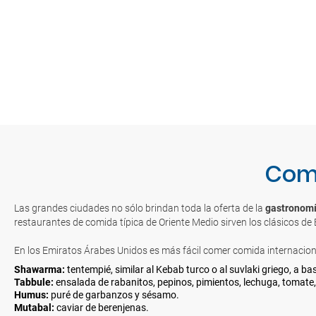
Come
Las grandes ciudades no sólo brindan toda la oferta de la
gastronomí
restaurantes de comida típica de Oriente Medio sirven los clásicos de E
En los Emiratos Árabes Unidos es más fácil comer comida internaciona
Shawarma:
tentempié, similar al Kebab turco o al suvlaki griego, a ba
Tabbule:
ensalada de rabanitos, pepinos, pimientos, lechuga, tomate, 
Humus:
puré de garbanzos y sésamo.
Mutabal:
caviar de berenjenas.