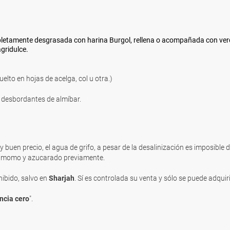
pletamente desgrasada con harina Burgol, rellena o acompañada con ver
gridulce.
vuelto en hojas de acelga, col u otra.)
 desbordantes de almíbar.
 buen precio, el agua de grifo, a pesar de la desalinización es imposible 
rdamomo y azucarado previamente.
hibido, salvo en
Sharjah
. Sí es controlada su venta y sólo se puede adquir
ncia cero
".