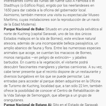
interesantes como las ruinas del fuerte luso A Famosa o el
Stadthuys (o Edificio Rojo), erigido por los neerlandeses en
1650 para dar cabida a la oficina del gobernador local.
Asimismo, también merece una visita su espectacular Museo
Marítimo, cuyas instalaciones son la reproducción de un navío
de la Edad Moderna).
Parque Nacional de Bako:
Situado en una península selvática al
norte de Kuching (capital Sarawak, uno de los dos únicos
Estados malayos en la isla de Borneo), este enclave natural
atesora, además de una incomparable belleza paisajística, un
amplio abanico de fauna y flora. Entre las numerosas especies
animales que acoge, se cuentan los macacos de Borneo,
monos narigudos —en peligro de extinción— y jabalíes
barbudos. En cuanto a la vegetación, el visitante podrá
descubrir fascinantes manglares y plantas carnívoras. A su vez,
cabe tener presente que el recinto dispone de un restaurante y
diversos bungalows en los que se puede pernoctar. Las
entradas para acceder al parque deben adquirirse en la Oficina
de Turismo de Kuching, localidad que, a tan sólo 22 km, también
ofrece la posibilidad de conocer el Centro de Rehabilitación de
la Vida Salvaje de Semonggoh, que alberga a un grupo de
orangutanes.
Parque Nacional de Batang Ai:
Sito en el Estado de Sarawak