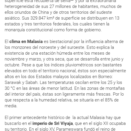
superficie está recubierta de selva— y por la extraordinaria
heterogeneidad de sus 27 millones de habitantes, muchos de
ellos oriundos de China y de otros territorios del sudeste
asiático. Sus 329.847 km² de superficie se distribuyen en 13
estados y tres territorios federales, los cuales tienen la
monarquía constitucional como forma de gobierno.
El
clima en Malasia
es biestacional por la influencia alterna de
los monzones del noroeste y del suroeste. Esto explica la
existencia de una estación húmeda entre los meses de
noviembre y marzo, y otra seca, que se desarrolla entre junio y
octubre. Pese a que los índices pluviométricos son bastantes
elevados en todo el territorio nacional, éstos son especialmente
altos en los dos Estados malayos localizados en Borneo:
Sarawak y Sabah. Las temperaturas oscilan entre los 25 y los
30 °C en las áreas de menor latitud. En las zonas de montañas
del interior del país, éstas son ligeramente más frescas. Por lo
que respecta a la humedad relativa, se situaría en el 85% de
media.
El primer antecedente histórico de la actual Malasia hay que
buscarlo en el
imperio de Sri Viyaja
, que en el siglo XII ocupaba
su territorio. En el siglo XV, Parameswara fundó el reino de