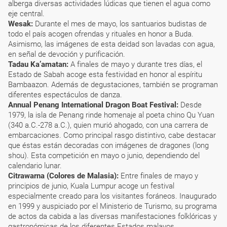
alberga diversas actividades lúdicas que tienen el agua como
eje central.
Wesak:
Durante el mes de mayo, los santuarios budistas de
todo el país acogen ofrendas y rituales en honor a Buda.
Asimismo, las imágenes de esta deidad son lavadas con agua,
en señal de devoción y purificación.
Tadau Ka’amatan:
A finales de mayo y durante tres días, el
Estado de Sabah acoge esta festividad en honor al espíritu
Bambaazon. Además de degustaciones, también se programan
diferentes espectáculos de danza.
Annual Penang International Dragon Boat Festival:
Desde
1979, la isla de Penang rinde homenaje al poeta chino Qu Yuan
(340 a.C.-278 a.C.), quien murió ahogado, con una carrera de
embarcaciones. Como principal rasgo distintivo, cabe destacar
que éstas están decoradas con imágenes de dragones (long
shou). Esta competición en mayo o junio, dependiendo del
calendario lunar.
Citrawarna (Colores de Malasia):
Entre finales de mayo y
principios de junio, Kuala Lumpur acoge un festival
especialmente creado para los visitantes foráneos. Inaugurado
en 1999 y auspiciado por el Ministerio de Turismo, su programa
de actos da cabida a las diversas manifestaciones folklóricas y
gastronómicas de los diferentes Estados malayos.