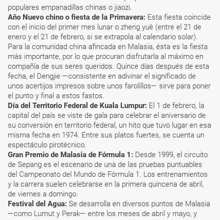
populares empanadillas chinas o jiaozi.
Año Nuevo chino o fiesta de la Primavera:
Esta fiesta coincide
con el inicio del primer mes lunar o zheng yuè (entre el 21 de
enero y el 21 de febrero, si se extrapola al calendario solar).
Para la comunidad china afincada en Malasia, ésta es la fiesta
más importante, por lo que procuran disfrutarla al máximo en
compañía de sus seres queridos. Quince días después de esta
fecha, el Dengjie —consistente en adivinar el significado de
unos acertijos impresos sobre unos farolillos— sirve para poner
el punto y final a estos fastos.
Día del Territorio Federal de Kuala Lumpur:
El 1 de febrero, la
capital del país se viste de gala para celebrar el aniversario de
su conversión en territorio federal, un hito que tuvo lugar en esa
misma fecha en 1974. Entre sus platos fuertes, se cuenta un
espectáculo pirotécnico.
Gran Premio de Malasia de Fórmula 1:
Desde 1999, el circuito
de Sepang es el escenario de una de las pruebas puntuables
del Campeonato del Mundo de Fórmula 1. Los entrenamientos
y la carrera suelen celebrarse en la primera quincena de abril,
de viernes a domingo.
Festival del Agua:
Se desarrolla en diversos puntos de Malasia
—como Lumut y Perak— entre los meses de abril y mayo, y