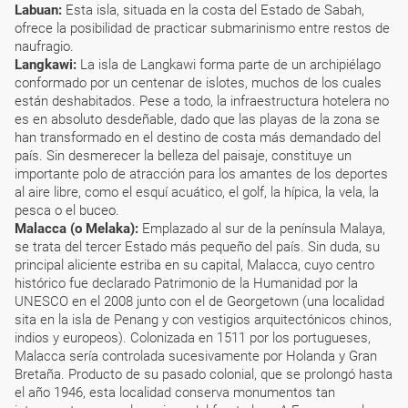
Labuan:
Esta isla, situada en la costa del Estado de Sabah,
ofrece la posibilidad de practicar submarinismo entre restos de
naufragio.
Langkawi:
La isla de Langkawi forma parte de un archipiélago
conformado por un centenar de islotes, muchos de los cuales
están deshabitados. Pese a todo, la infraestructura hotelera no
es en absoluto desdeñable, dado que las playas de la zona se
han transformado en el destino de costa más demandado del
país. Sin desmerecer la belleza del paisaje, constituye un
importante polo de atracción para los amantes de los deportes
al aire libre, como el esquí acuático, el golf, la hípica, la vela, la
pesca o el buceo.
Malacca (o Melaka):
Emplazado al sur de la península Malaya,
se trata del tercer Estado más pequeño del país. Sin duda, su
principal aliciente estriba en su capital, Malacca, cuyo centro
histórico fue declarado Patrimonio de la Humanidad por la
UNESCO en el 2008 junto con el de Georgetown (una localidad
sita en la isla de Penang y con vestigios arquitectónicos chinos,
indios y europeos). Colonizada en 1511 por los portugueses,
Malacca sería controlada sucesivamente por Holanda y Gran
Bretaña. Producto de su pasado colonial, que se prolongó hasta
el año 1946, esta localidad conserva monumentos tan