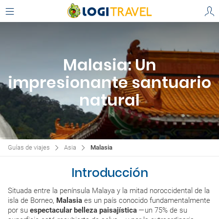
Malasia: Un
impresionante santuario
natural
Guías de viajes
Asia
Malasia
Introducción
Situada entre la península Malaya y la mitad noroccidental de la
isla de Borneo,
Malasia
es un país conocido fundamentalmente
por su
espectacular belleza paisajística
—un 75% de su