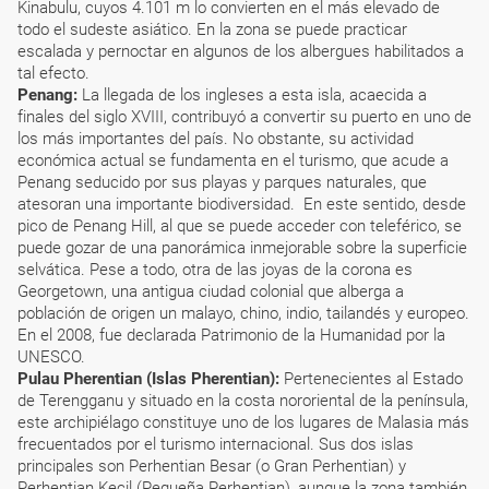
Kinabulu, cuyos 4.101 m lo convierten en el más elevado de
todo el sudeste asiático. En la zona se puede practicar
escalada y pernoctar en algunos de los albergues habilitados a
tal efecto.
Penang:
La llegada de los ingleses a esta isla, acaecida a
finales del siglo XVIII, contribuyó a convertir su puerto en uno de
los más importantes del país. No obstante, su actividad
económica actual se fundamenta en el turismo, que acude a
Penang seducido por sus playas y parques naturales, que
atesoran una importante biodiversidad. En este sentido, desde
pico de Penang Hill, al que se puede acceder con teleférico, se
puede gozar de una panorámica inmejorable sobre la superficie
selvática. Pese a todo, otra de las joyas de la corona es
Georgetown, una antigua ciudad colonial que alberga a
población de origen un malayo, chino, indio, tailandés y europeo.
En el 2008, fue declarada Patrimonio de la Humanidad por la
UNESCO.
Pulau Pherentian (Islas Pherentian):
Pertenecientes al Estado
de Terengganu y situado en la costa nororiental de la península,
este archipiélago constituye uno de los lugares de Malasia más
frecuentados por el turismo internacional. Sus dos islas
principales son Perhentian Besar (o Gran Perhentian) y
Perhentian Kecil (Pequeña Perhentian), aunque la zona también