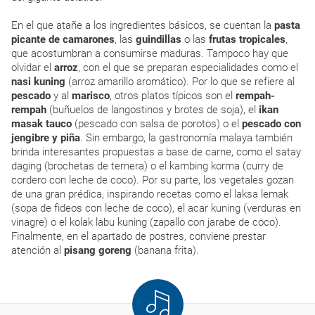
En el que atañe a los ingredientes básicos, se cuentan la
pasta
picante de camarones
, las
guindillas
o las
frutas tropicales
,
que acostumbran a consumirse maduras. Tampoco hay que
olvidar el
arroz
, con el que se preparan especialidades como el
nasi kuning
(arroz amarillo aromático). Por lo que se refiere al
pescado
y al
marisco
, otros platos típicos son el
rempah-
rempah
(buñuelos de langostinos y brotes de soja), el
ikan
masak tauco
(pescado con salsa de porotos) o el
pescado con
jengibre y piña
. Sin embargo, la gastronomía malaya también
brinda interesantes propuestas a base de carne, como el satay
daging (brochetas de ternera) o el kambing korma (curry de
cordero con leche de coco). Por su parte, los vegetales gozan
de una gran prédica, inspirando recetas como el laksa lemak
(sopa de fideos con leche de coco), el acar kuning (verduras en
vinagre) o el kolak labu kuning (zapallo con jarabe de coco).
Finalmente, en el apartado de postres, conviene prestar
atención al
pisang goreng
(banana frita).