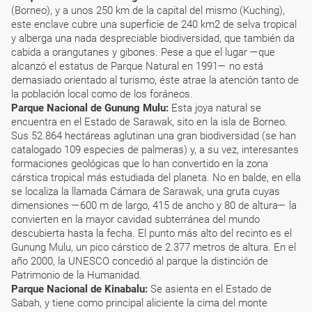
(Borneo), y a unos 250 km de la capital del mismo (Kuching),
este enclave cubre una superficie de 240 km2 de selva tropical
y alberga una nada despreciable biodiversidad, que también da
cabida a orangutanes y gibones. Pese a que el lugar —que
alcanzó el estatus de Parque Natural en 1991— no está
demasiado orientado al turismo, éste atrae la atención tanto de
la población local como de los foráneos.
Parque Nacional de Gunung Mulu:
Esta joya natural se
encuentra en el Estado de Sarawak, sito en la isla de Borneo.
Sus 52.864 hectáreas aglutinan una gran biodiversidad (se han
catalogado 109 especies de palmeras) y, a su vez, interesantes
formaciones geológicas que lo han convertido en la zona
cárstica tropical más estudiada del planeta. No en balde, en ella
se localiza la llamada Cámara de Sarawak, una gruta cuyas
dimensiones —600 m de largo, 415 de ancho y 80 de altura— la
convierten en la mayor cavidad subterránea del mundo
descubierta hasta la fecha. El punto más alto del recinto es el
Gunung Mulu, un pico cárstico de 2.377 metros de altura. En el
año 2000, la UNESCO concedió al parque la distinción de
Patrimonio de la Humanidad.
Parque Nacional de Kinabalu:
Se asienta en el Estado de
Sabah, y tiene como principal aliciente la cima del monte