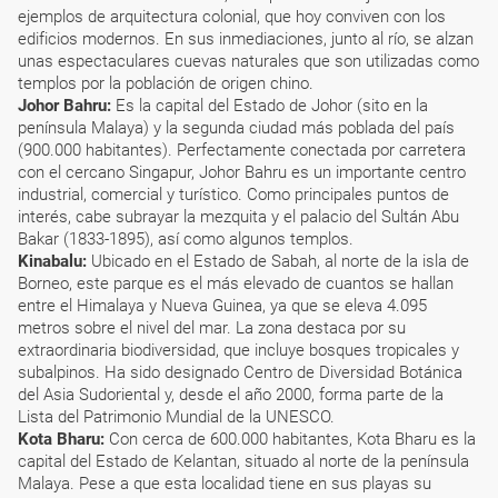
ejemplos de arquitectura colonial, que hoy conviven con los
edificios modernos. En sus inmediaciones, junto al río, se alzan
unas espectaculares cuevas naturales que son utilizadas como
templos por la población de origen chino.
Johor Bahru:
Es la capital del Estado de Johor (sito en la
península Malaya) y la segunda ciudad más poblada del país
(900.000 habitantes). Perfectamente conectada por carretera
con el cercano Singapur, Johor Bahru es un importante centro
industrial, comercial y turístico. Como principales puntos de
interés, cabe subrayar la mezquita y el palacio del Sultán Abu
Bakar (1833-1895), así como algunos templos.
Kinabalu:
Ubicado en el Estado de Sabah, al norte de la isla de
Borneo, este parque es el más elevado de cuantos se hallan
entre el Himalaya y Nueva Guinea, ya que se eleva 4.095
metros sobre el nivel del mar. La zona destaca por su
extraordinaria biodiversidad, que incluye bosques tropicales y
subalpinos. Ha sido designado Centro de Diversidad Botánica
del Asia Sudoriental y, desde el año 2000, forma parte de la
Lista del Patrimonio Mundial de la UNESCO.
Kota Bharu:
Con cerca de 600.000 habitantes, Kota Bharu es la
capital del Estado de Kelantan, situado al norte de la península
Malaya. Pese a que esta localidad tiene en sus playas su