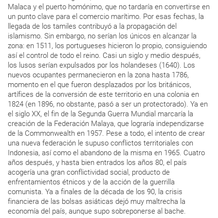
Malaca y el puerto homónimo, que no tardaría en convertirse en
un punto clave para el comercio marítimo. Por esas fechas, la
llegada de los tamiles contribuyó a la propagación del
islamismo. Sin embargo, no serían los únicos en alcanzar la
zona: en 1511, los portugueses hicieron lo propio, consiguiendo
así el control de todo el reino. Casi un siglo y medio después,
los lusos serían expulsados por los holandeses (1640). Los
nuevos ocupantes permanecieron en la zona hasta 1786,
momento en el que fueron desplazados por los británicos,
artífices de la conversión de este territorio en una colonia en
1824 (en 1896, no obstante, pasó a ser un protectorado). Ya en
el siglo XX, el fin de la Segunda Guerra Mundial marcaría la
creación de la Federación Malaya, que lograría independizarse
de la Commonwealth en 1957. Pese a todo, el intento de crear
una nueva federación le supuso conflictos territoriales con
Indonesia, así como el abandono de la misma en 1965. Cuatro
años después, y hasta bien entrados los años 80, el país
acogería una gran conflictividad social, producto de
enfrentamientos étnicos y de la acción de la guerrilla
comunista. Ya a finales de la década de los 90, la crisis
financiera de las bolsas asiáticas dejó muy maltrecha la
economía del país, aunque supo sobreponerse al bache.