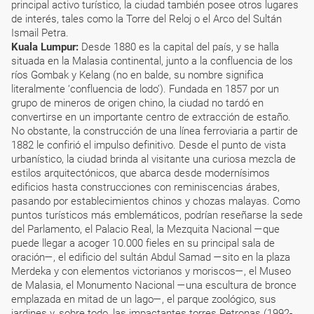
principal activo turístico, la ciudad también posee otros lugares
de interés, tales como la Torre del Reloj o el Arco del Sultán
Ismail Petra.
Kuala Lumpur:
Desde 1880 es la capital del país, y se halla
situada en la Malasia continental, junto a la confluencia de los
ríos Gombak y Kelang (no en balde, su nombre significa
literalmente ‘confluencia de lodo’). Fundada en 1857 por un
grupo de mineros de origen chino, la ciudad no tardó en
convertirse en un importante centro de extracción de estaño.
No obstante, la construcción de una línea ferroviaria a partir de
1882 le confirió el impulso definitivo. Desde el punto de vista
urbanístico, la ciudad brinda al visitante una curiosa mezcla de
estilos arquitectónicos, que abarca desde modernísimos
edificios hasta construcciones con reminiscencias árabes,
pasando por establecimientos chinos y chozas malayas. Como
puntos turísticos más emblemáticos, podrían reseñarse la sede
del Parlamento, el Palacio Real, la Mezquita Nacional —que
puede llegar a acoger 10.000 fieles en su principal sala de
oración—, el edificio del sultán Abdul Samad —sito en la plaza
Merdeka y con elementos victorianos y moriscos—, el Museo
de Malasia, el Monumento Nacional —una escultura de bronce
emplazada en mitad de un lago—, el parque zoológico, sus
jardines y, sobre todo, las impactantes torres Petronas (1992-