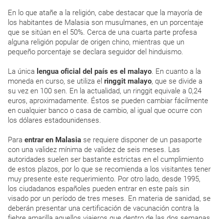
En lo que atañe a la religión, cabe destacar que la mayoría de
los habitantes de Malasia son musulmanes, en un porcentaje
que se sitúan en el 50%. Cerca de una cuarta parte profesa
alguna religión popular de origen chino, mientras que un
pequeño porcentaje se declara seguidor del hinduismo.
La única
lengua oficial del país es el malayo
. En cuanto a la
moneda en curso, se utiliza el
ringgit malayo
, que se divide a
su vez en 100 sen. En la actualidad, un ringgit equivale a 0,24
euros, aproximadamente. Éstos se pueden cambiar fácilmente
en cualquier banco o casa de cambio, al igual que ocurre con
los dólares estadounidenses.
Para
entrar en Malasia
se requiere disponer de un pasaporte
con una validez mínima de validez de seis meses. Las
autoridades suelen ser bastante estrictas en el cumplimiento
de estos plazos, por lo que se recomienda a los visitantes tener
muy presente este requerimiento. Por otro lado, desde 1995,
los ciudadanos españoles pueden entrar en este país sin
visado por un período de tres meses. En materia de sanidad, se
deberán presentar una certificación de vacunación contra la
fiebre amarilla aquellos viajeros que dentro de las dos semanas