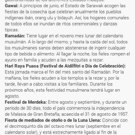
Gawai:
A principios de junio, el Estado de Sarawak acogen las
fiestas de la cosecha que celebran anualmente los pueblos
indígenas ibán, orang ulu y bidayuh. Así, los hogares comunales
de todos ellos se inundan de ritos ceremoniales y danzas
típicas.
Ramadán:
Tiene lugar en el noveno mes lunar del calendario
musulmán. A lo largo del mismo, y hasta la caída del sol, todos
los musulmanes sanos deben abstenerse de ingerir cualquier
tipo de bebida o alimento. Al llagar la noche, los fieles rompen el
ayuno en familia y acuden a las mezquitas a rezar.
Hari Raya Puasa (Festival de Aidilfitri o Día de Celebración):
Esta jornada marca el fin del mes santo del Ramadán. Por la
mañana, los fieles acuden a los templos a la rezar y, por la
tarde, llevan a cabo visitas a los familiares. Durante los
próximos años, esta festividad musulmana tendrá lugar en
agosto.
Festival de Merdeka:
Entre agosto y septiembre, y durante un
período de 30 días, todo el país conmemora la independencia
de Malasia de Gran Bretaña, acaecida el 31 de agosto de 1957.
Fiesta de mediados de otoño o de la Luna Llena:
Coincide con
el decimoquinto día del octavo mes lunar (septiembre en el
calendario solar), y está estrechamente ligado al fin de la