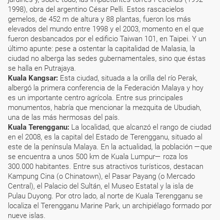
1998), obra del argentino César Pelli. Estos rascacielos
gemelos, de 452 m de altura y 88 plantas, fueron los más
elevados del mundo entre 1998 y el 2003, momento en el que
fueron desbancados por el edificio Taiwan 101, en Taipei. Y un
último apunte: pese a ostentar la capitalidad de Malasia, la
ciudad no alberga las sedes gubernamentales, sino que éstas
se halla en Putrajaya.
Kuala Kangsar:
Esta ciudad, situada a la orilla del río Perak,
albergó la primera conferencia de la Federación Malaya y hoy
es un importante centro agrícola. Entre sus principales
monumentos, habría que mencionar la mezquita de Ubudiah,
una de las más hermosas del país.
Kuala Terengganu:
La localidad, que alcanzó el rango de ciudad
en el 2008, es la capital del Estado de Terengganu, situado al
este de la península Malaya. En la actualidad, la población —que
se encuentra a unos 500 km de Kuala Lumpur— roza los
300.000 habitantes. Entre sus atractivos turísticos, destacan
Kampung Cina (o Chinatown), el Pasar Payang (o Mercado
Central), el Palacio del Sultán, el Museo Estatal y la isla de
Pulau Duyong. Por otro lado, al norte de Kuala Terengganu se
localiza el Terengganu Marine Park, un archipiélago formado por
nueve islas.