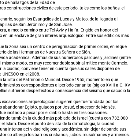
to de hallazgos de la Edad de
as construcciones civiles de este período, tales como los baños, el
nario, según los Evangelios de Lucas y Mateo, de la llegada al
apillas de San Jerónimo y de San José.
ra, a medio camino entre Tel-Aviv y Haifa. Erigida en honor del
 en un enclave de gran interés arqueológico. Entre sus edificios más
ue la zona sea un centro de peregrinación de primer orden, en el que
asterio de las Hermanas de Nuestra Señora de Sión.
sa vida académica. Además de sus numerosos parques y jardines (entre
). Del mismo modo, es muy recomendable subir al mítico monte Carmelo.
r la ciudad, conviene tener en cuenta que sus calles disponen de
la UNESCO en el 2008.
s en la lista del Patrimonio Mundial. Desde 1955; momento en que
rimientos correspondientes al período cananita (siglos XVIII a.C.-XV
 ellas sufrieron desperfectos a consecuencia del seísmo que sacudió la
s excavaciones arqueológicas sugieren que fue fundada por los
ras abandonar Egipto, guiados por Josué, el sucesor de Moisés.
fue incitado a pecar por el diablo hasta en tres ocasiones.
, siendo también la ciudad más poblada de Israel (cuenta con 732.000
l Islam. Desde el punto de vista de la climatología, la ciudad
una intensa actividad religiosa y académica, sin dejar de banda sus
órico alberga los barrios cristianos, judíos, musulmanes y armenios,