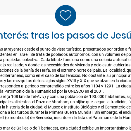
nterés: tras los pasos de Jes
más atrayentes desde el punto de vista turístico, presentados por orden al
stentes en Israel. Se trata de poblados autónomos, con un volumen de pob
na propiedad colectiva. Cada kibutz funciona como una colonia autosufici
ajo realizado; y donde las necesidades de vivienda y ocio están cubiertas
ciones de la bahía de Haifa, en el extremo norte del país. La localidad, 
diterráneas, como en el caso de los fenicios. No obstante, su principal at
os y las mezquitas de los siglos siglos XVIII y XIX que se alzan en la ciu
rresponden al período comprendido entre los años 1104 y 1291. La ciudad
arada Patrimonio de la Humanidad por la UNESCO en el 2001.
srael (a 108 km de Tel-Aviv) y con una población de 193.000 habitantes, si
ipales alicientes: el Pozo de Abraham, un aljibe que, según la tradición,
la historia de la ciudad; el Museo e Instituto Biológico y el Cementerio de
 zona a los turcos durante la Primera Guerra Mundial. Sin embargo, el en
ll (o montículo) de Beerseba, inscrito en la lista del Patrimonio de la Hu
 (o mar de Galilea o de Tiberíades), esta ciudad exhibe un importantísimo