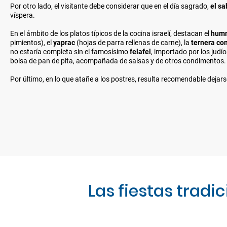
Por otro lado, el visitante debe considerar que en el día sagrado,
el sa
víspera.
En el ámbito de los platos típicos de la cocina israelí, destacan el
hum
pimientos), el
yaprac
(hojas de parra rellenas de carne), la
ternera co
no estaría completa sin el famosísimo
felafel
, importado por los jud
bolsa de pan de pita, acompañada de salsas y de otros condimentos.
Por último, en lo que atañe a los postres, resulta recomendable dejars
Las fiestas tradi