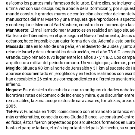
así como los puntos más famosos de la urbe. Entre ellos, se incluyen el
última vez con sus discípulos; la abadía de la Dormición y, por supu
mandó construir grandes muros de contención alrededor del monte Mori
manuscritos del mar Muerto y una maqueta que reproduce el aspecto 
y contemplar el Memorial Yad Vashem, construido en homenaje a las 
Mar Muerto:
El mal llamado mar Muerto es en realidad un lago situado
Galilea o de Tiberíades, en el que, según el Nuevo Testamento, Jesús ob
océanos; hace imposible cualquier forma de vida. Además, esta parti
Massada:
Sita en lo alto de una peña, en el desierto de Judea y jun
reino de Israel y de su dramática destrucción, en el año 73 d.C. acogió 
Grande, cuyo reinado tuvo lugar entre los años 37 y 4 a.C. Los campam
arquitectura militar del período romano. Un vestigio que, además, p
Megido:
Situada 90 km al norte de Jerusalén y 31 km al sudeste de Ha
aparece documentado en jeroglíficos y en textos realizados con escrit
han descubierto 26 estratos correspondientes a diferentes asentamiento
infierno.
Neguev:
Este desierto dio cabida a cuatro antiguas ciudades nabatea
lucrativas rutas del comercio de incienso y mirra, que discurrían entre 
remarcables, la zona acoge restos de caravasares, fortalezas, áreas u
2005.
Tel-Aviv:
Fundada en 1909; coincidiendo con el mandato británico en P
más emblemática, conocida como Ciudad Blanca, se construyó entre lo
edificios, éstos fueron proyectados por arquitectos formados en Eur
hasta el parque Iarkon, el más importante del país (de hecho, su supe