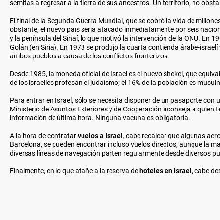
semitas a regresar a la tierra de sus ancestros. Un territorio, no obst
El final de la Segunda Guerra Mundial, que se cobró la vida de millones
obstante, el nuevo país sería atacado inmediatamente por seis naciones
y la península del Sinaí, lo que motivó la intervención de la ONU. En 19
Golán (en Siria). En 1973 se produjo la cuarta contienda árabe-israel
ambos pueblos a causa de los conflictos fronterizos.
Desde 1985, la moneda oficial de Israel es el nuevo shekel, que equiva
de los israelíes profesan el judaísmo; el 16% de la población es musul
Para entrar en Israel, sólo se necesita disponer de un pasaporte con una
Ministerio de Asuntos Exteriores y de Cooperación aconseja a quien te
información de última hora. Ninguna vacuna es obligatoria.
A la hora de contratar
vuelos a Israel
, cabe recalcar que algunas aero
Barcelona, se pueden encontrar incluso vuelos directos, aunque la may
diversas líneas de navegación parten regularmente desde diversos pu
Finalmente, en lo que atañe a la reserva de
hoteles en Israel
, cabe de