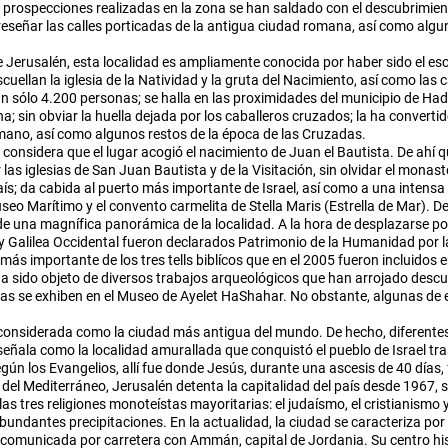
s prospecciones realizadas en la zona se han saldado con el descubrimien
reseñar las calles porticadas de la antigua ciudad romana, así como algun
Jerusalén, esta localidad es ampliamente conocida por haber sido el esce
an la iglesia de la Natividad y la gruta del Nacimiento, así como las c
 sólo 4.200 personas; se halla en las proximidades del municipio de Hade
in obviar la huella dejada por los caballeros cruzados; la ha convertido
mano, así como algunos restos de la época de las Cruzadas.
 considera que el lugar acogió el nacimiento de Juan el Bautista. De ahí q
ar las iglesias de San Juan Bautista y de la Visitación, sin olvidar el mon
país; da cabida al puerto más importante de Israel, así como a una inten
 Museo Marítimo y el convento carmelita de Stella Maris (Estrella de Mar
 de una magnífica panorámica de la localidad. A la hora de desplazarse po
y Galilea Occidental fueron declarados Patrimonio de la Humanidad por 
l más importante de los tres tells biblícos que en el 2005 fueron incluido
 sido objeto de diversos trabajos arqueológicos que han arrojado descub
eradas se exhiben en el Museo de Ayelet HaShahar. No obstante, algunas de
á considerada como la ciudad más antigua del mundo. De hecho, diferente
 señala como la localidad amurallada que conquistó el pueblo de Israel t
ún los Evangelios, allí fue donde Jesús, durante una ascesis de 40 días, 
e del Mediterráneo, Jerusalén detenta la capitalidad del país desde 1967
tres religiones monoteístas mayoritarias: el judaísmo, el cristianismo y e
ndantes precipitaciones. En la actualidad, la ciudad se caracteriza por 
 comunicada por carretera con Ammán, capital de Jordania. Su centro hist