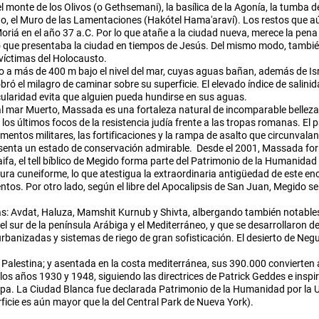
 monte de los Olivos (o Gethsemani), la basílica de la Agonía, la tumba de
esto, el Muro de las Lamentaciones (Hakótel Hama'araví). Los restos que 
á en el año 37 a.C. Por lo que atañe a la ciudad nueva, merece la pena v
que presentaba la ciudad en tiempos de Jesús. Del mismo modo, también
víctimas del Holocausto.
 a más de 400 m bajo el nivel del mar, cuyas aguas bañan, además de Israe
ró el milagro de caminar sobre su superficie. El elevado índice de salinid
cularidad evita que alguien pueda hundirse en sus aguas.
to al mar Muerto, Massada es una fortaleza natural de incomparable belle
los últimos focos de la resistencia judía frente a las tropas romanas. El p
entos militares, las fortificaciones y la rampa de asalto que circunvalan
resenta un estado de conservación admirable. Desde el 2001, Massada fo
ifa, el tell bíblico de Megido forma parte del Patrimonio de la Humanida
ura cuneiforme, lo que atestigua la extraordinaria antigüedad de este enc
s. Por otro lado, según el libre del Apocalipsis de San Juan, Megido será e
s: Avdat, Haluza, Mamshit Kurnub y Shivta, albergando también notables 
el sur de la península Arábiga y el Mediterráneo, y que se desarrollaron des
rbanizadas y sistemas de riego de gran sofisticación. El desierto de Negue
alestina; y asentada en la costa mediterránea, sus 390.000 convierten a
s años 1930 y 1948, siguiendo las directrices de Patrick Geddes e insp
opa. La Ciudad Blanca fue declarada Patrimonio de la Humanidad por la 
rficie es aún mayor que la del Central Park de Nueva York).