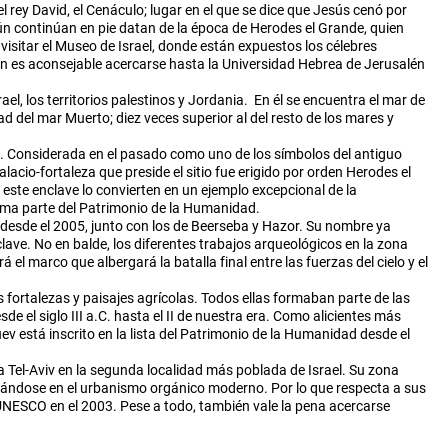
l rey David, el Cenáculo; lugar en el que se dice que Jesús cenó por
aún continúan en pie datan de la época de Herodes el Grande, quien
isitar el Museo de Israel, donde están expuestos los célebres
 es aconsejable acercarse hasta la Universidad Hebrea de Jerusalén
l, los territorios palestinos y Jordania. En él se encuentra el mar de
ad del mar Muerto; diez veces superior al del resto de los mares y
za. Considerada en el pasado como uno de los símbolos del antiguo
alacio-fortaleza que preside el sitio fue erigido por orden Herodes el
 este enclave lo convierten en un ejemplo excepcional de la
rma parte del Patrimonio de la Humanidad.
d desde el 2005, junto con los de Beerseba y Hazor. Su nombre ya
lave. No en balde, los diferentes trabajos arqueológicos en la zona
l marco que albergará la batalla final entre las fuerzas del cielo y el
fortalezas y paisajes agrícolas. Todos ellas formaban parte de las
de el siglo III a.C. hasta el II de nuestra era. Como alicientes más
v está inscrito en la lista del Patrimonio de la Humanidad desde el
 Tel-Aviv en la segunda localidad más poblada de Israel. Su zona
irándose en el urbanismo orgánico moderno. Por lo que respecta a sus
UNESCO en el 2003. Pese a todo, también vale la pena acercarse