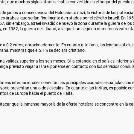
ante, que muchos siglos atrás se había convertido en el hogar del pueblo p
 de judíos a consecuencia del Holocausto nazi, la victoria de las potencia
 árabes, que serían finalmente derrotadas por el ejército israelí. En 195
67, sin embargo, Israel invadió de nuevo la zona durante la guerra de los Se
í y, en 1982, la guerra del Líbano, a la que han seguido numerosos enfren
le a 0,2 euros, aproximadamente. En cuanto al idioma, las lenguas oficiale
mana, mientras que el 2,1% se declara cristiano.
 validez superior a los seis meses. Si la estancia en el país es inferior a 9
nga previsto viajar a Israel ponerse en contacto con los servicios consula
líneas internacionales conectan las principales ciudades españolas con e
oría presentan una o dos escalas. En cuanto a las tarifas, es posible con
ntos de Europa hacia el puerto de Haifa.
stacar que la inmensa mayoría de la oferta hotelera se concentra en la capit