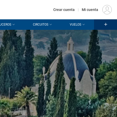
€
Origen
MADRID (MAD)
ES
EUR
Crear cuenta
|
Mi cuenta
UCEROS
CIRCUITOS
VUELOS