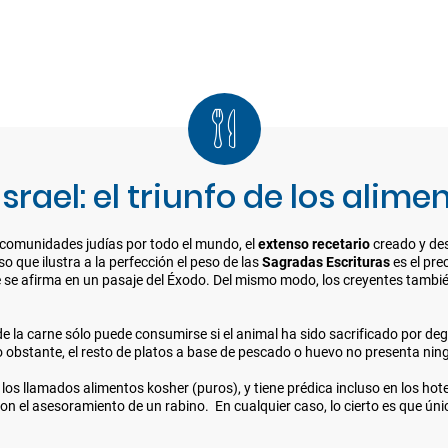
srael: el triunfo de los alime
de comunidades judías por todo el mundo, el
extenso recetario
creado y des
o que ilustra a la perfección el peso de las
Sagradas Escrituras
es el pr
 se afirma en un pasaje del Éxodo. Del mismo modo, los creyentes tambi
o de la carne sólo puede consumirse si el animal ha sido sacrificado por d
obstante, el resto de platos a base de pescado o huevo no presenta ning
los llamados alimentos kosher (puros), y tiene prédica incluso en los hot
on el asesoramiento de un rabino. En cualquier caso, lo cierto es que ún