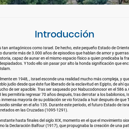
Introducción
 tan antagónicos como Israel. De hecho, este pequeño Estado de Orient
igo durante más de 3.000 años de episodios que hablan de amor y guerras.
storia, capaz de aunar en el mismo espacio físico a quien predicaba la fra
espiadados. Y todo ello sin pasar por alto la honda significación que enc
 Islam.
ialmente en 1948, , Israel esconde una realidad mucho más compleja, y qu
o judío desde que éste fue liberado de la esclavitud en Egipto, de ahí q
mucho de ser apacible. Tras ser saqueado por Nabucodonosor en el 586 a.
I les permitiría regresar 70 años después, tras derrotar a los babilonios, Is
la inmensa mayoría de su población se vio forzada a huir después de que T
isodio similar en el año 135. Durante este período, el futuro Estado de Isra
ncretados en las Cruzadas (1095-1291).
nstante hasta finales del siglo XIX, momento en el que el movimiento si
mo la Declaración Balfour (1917), que propugnaba la creación de una pat