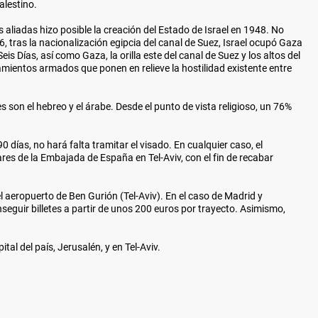
alestino.
s aliadas hizo posible la creación del Estado de Israel en 1948. No
6, tras la nacionalización egipcia del canal de Suez, Israel ocupó Gaza
is Días, así como Gaza, la orilla este del canal de Suez y los altos del
tamientos armados que ponen en relieve la hostilidad existente entre
s son el hebreo y el árabe. Desde el punto de vista religioso, un 76%
0 días, no hará falta tramitar el visado. En cualquier caso, el
res de la Embajada de España en Tel-Aviv, con el fin de recabar
l aeropuerto de Ben Gurión (Tel-Aviv). En el caso de Madrid y
seguir billetes a partir de unos 200 euros por trayecto. Asimismo,
al del país, Jerusalén, y en Tel-Aviv.