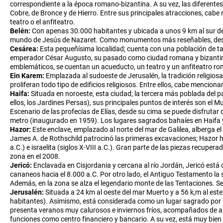
correspondiente a la época romano-bizantina. A su vez, las diferente
Cobre, de Bronce y de Hierro. Entre sus principales atracciones, cabe 
teatro o el anfiteatro.
Belén:
Con apenas 30.000 habitantes y ubicada a unos 9 km al sur de 
mundo de Jesús de Nazaret. Como monumentos más reseñables, descuell
Cesárea:
Esta pequeñísima localidad; cuenta con una población de tan
emperador César Augusto, su pasado como ciudad romana y bizantina; s
emblemáticos, se cuentan un acueducto, un teatro y un anfiteatro ro
Ein Karem:
Emplazada al sudoeste de Jerusalén, la tradición religiosa
proliferan todo tipo de edificios religiosos. Entre ellos, cabe mencion
Haifa:
Situada en noroeste, esta ciudad; la tercera más poblada del 
ellos, los Jardines Persas), sus principales puntos de interés son el
Escenario de las profecías de Elías, desde su cima se puede disfrutar
metro (inaugurado en 1959). Los lugares sagrados bahaíes en Haifa 
Hazor:
Este enclave, emplazado al norte del mar de Galilea, alberga e
James A. de Rothschild patrocinó las primeras excavaciones; Hazor ha
a.C.) e israelita (siglos X-VIII a.C.). Gran parte de las piezas recup
zona en el 2008.
Jericó:
Enclavada en Cisjordania y cercana al río Jordán, Jericó est
cananeos hacia el 8.000 a.C. Por otro lado, el Antiguo Testamento la
Además, en la zona se alza el legendario monte de las Tentaciones. Seg
Jerusalén:
Situada a 24 km al oeste del mar Muerto y a 56 k,m al est
habitantes). Asimismo, está considerada como un lugar sagrado por las 
presenta veranos muy calurosos e inviernos fríos, acompañados de abu
funciones como centro financiero y bancario. A su vez, está muy bien