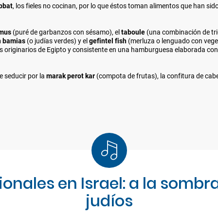
bbat
, los fieles no cocinan, por lo que éstos toman alimentos que han si
mus
(puré de garbanzos con sésamo), el
taboule
(una combinación de tri
n bamias
(o judías verdes) y el
gefintel fish
(merluza o lenguado con vegeta
íos originarios de Egipto y consistente en una hamburguesa elaborada co
e seducir por la
marak perot kar
(compota de frutas), la confitura de cabe
cionales en Israel: a la sombr
judíos