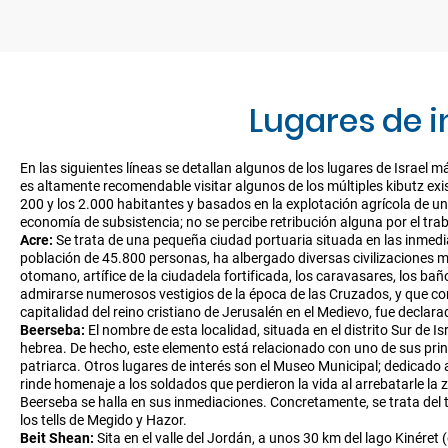
Lugares de i
En las siguientes líneas se detallan algunos de los lugares de Israel 
es altamente recomendable visitar algunos de los múltiples kibutz exi
200 y los 2.000 habitantes y basados en la explotación agrícola de u
economía de subsistencia; no se percibe retribución alguna por el trab
Acre:
Se trata de una pequeña ciudad portuaria situada en las inmedia
población de 45.800 personas, ha albergado diversas civilizaciones me
otomano, artífice de la ciudadela fortificada, los caravasares, los bañ
admirarse numerosos vestigios de la época de las Cruzados, y que co
capitalidad del reino cristiano de Jerusalén en el Medievo, fue decl
Beerseba:
El nombre de esta localidad, situada en el distrito Sur de I
hebrea. De hecho, este elemento está relacionado con uno de sus princ
patriarca. Otros lugares de interés son el Museo Municipal; dedicado a 
rinde homenaje a los soldados que perdieron la vida al arrebatarle la
Beerseba se halla en sus inmediaciones. Concretamente, se trata del te
los tells de Megido y Hazor.
Beit Shean:
Sita en el valle del Jordán, a unos 30 km del lago Kinéret