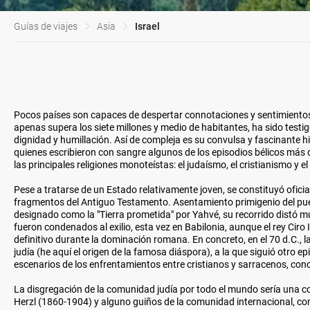
Guías de viajes
Asia
Israel
Pocos países son capaces de despertar connotaciones y sentimientos
apenas supera los siete millones y medio de habitantes, ha sido test
dignidad y humillación. Así de compleja es su convulsa y fascinante hi
quienes escribieron con sangre algunos de los episodios bélicos más d
las principales religiones monoteístas: el judaísmo, el cristianismo y el
Pese a tratarse de un Estado relativamente joven, se constituyó ofic
fragmentos del Antiguo Testamento. Asentamiento primigenio del puebl
designado como la "Tierra prometida" por Yahvé, su recorrido distó 
fueron condenados al exilio, esta vez en Babilonia, aunque el rey Ciro I
definitivo durante la dominación romana. En concreto, en el 70 d.C., 
judía (he aquí el origen de la famosa diáspora), a la que siguió otro ep
escenarios de los enfrentamientos entre cristianos y sarracenos, co
La disgregación de la comunidad judía por todo el mundo sería una co
Herzl (1860-1904) y alguno guiños de la comunidad internacional, co