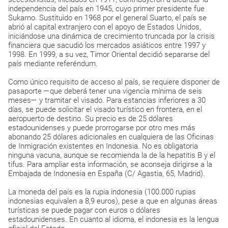
independencia del país en 1945, cuyo primer presidente fue
Sukarno. Sustituido en 1968 por el general Suarto, el país se
abrió al capital extranjero con el apoyo de Estados Unidos,
iniciándose una dinámica de crecimiento truncada por la crisis
financiera que sacudió los mercados asiáticos entre 1997 y
1998. En 1999, a su vez, Timor Oriental decidió separarse del
país mediante referéndum.
Como único requisito de acceso al país, se requiere disponer de
pasaporte —que deberá tener una vigencia mínima de seis
meses— y tramitar el visado. Para estancias inferiores a 30
días, se puede solicitar el visado turístico en frontera, en el
aeropuerto de destino. Su precio es de 25 dólares
estadounidenses y puede prorrogarse por otro mes más
abonando 25 dólares adicionales en cualquiera de las Oficinas
de Inmigración existentes en Indonesia. No es obligatoria
ninguna vacuna, aunque se recomienda la de la hepatitis B y el
tifus. Para ampliar esta información, se aconseja dirigirse a la
Embajada de Indonesia en España (C/ Agastia, 65, Madrid).
La moneda del país es la rupia indonesia (100.000 rupias
indonesias equivalen a 8,9 euros), pese a que en algunas áreas
turísticas se puede pagar con euros o dólares
estadounidenses. En cuanto al idioma, el indonesia es la lengua