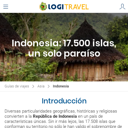
Indonesia: 17.500 islas,
un solo paraíso
Guías de viajes
Asia
Indonesia
Introducción
Diversas particularidades geográficas, históricas y religiosas
convierten a la
República de Indonesia
en un país de
características únicas. Sin ir más lejos, las 17.508 islas que
conforman su territorio no sólo le han valido el sobrenombre de