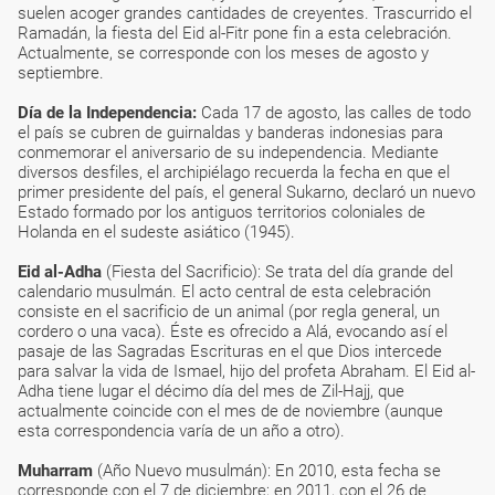
suelen acoger grandes cantidades de creyentes. Trascurrido el
Ramadán, la fiesta del Eid al-Fitr pone fin a esta celebración.
Actualmente, se corresponde con los meses de agosto y
septiembre.
Día de la Independencia:
Cada 17 de agosto, las calles de todo
el país se cubren de guirnaldas y banderas indonesias para
conmemorar el aniversario de su independencia. Mediante
diversos desfiles, el archipiélago recuerda la fecha en que el
primer presidente del país, el general Sukarno, declaró un nuevo
Estado formado por los antiguos territorios coloniales de
Holanda en el sudeste asiático (1945).
Eid al-Adha
(Fiesta del Sacrificio): Se trata del día grande del
calendario musulmán. El acto central de esta celebración
consiste en el sacrificio de un animal (por regla general, un
cordero o una vaca). Éste es ofrecido a Alá, evocando así el
pasaje de las Sagradas Escrituras en el que Dios intercede
para salvar la vida de Ismael, hijo del profeta Abraham. El Eid al-
Adha tiene lugar el décimo día del mes de Zil-Hajj, que
actualmente coincide con el mes de de noviembre (aunque
esta correspondencia varía de un año a otro).
Muharram
(Año Nuevo musulmán): En 2010, esta fecha se
corresponde con el 7 de diciembre; en 2011, con el 26 de