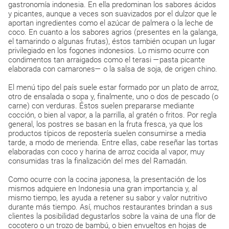
gastronomía indonesia. En ella predominan los sabores ácidos
y picantes, aunque a veces son suavizados por el dulzor que le
aportan ingredientes como el azúcar de palmera o la leche de
coco. En cuanto a los sabores agrios (presentes en la galanga,
el tamarindo o algunas frutas), éstos también ocupan un lugar
privilegiado en los fogones indonesios. Lo mismo ocurre con
condimentos tan arraigados como el terasi —pasta picante
elaborada con camarones— o la salsa de soja, de origen chino.
El menú tipo del país suele estar formado por un plato de arroz,
otro de ensalada o sopa y, finalmente, uno o dos de pescado (o
carne) con verduras. Éstos suelen prepararse mediante
cocción, o bien al vapor, a la parrilla, al gratén o fritos. Por regla
general, los postres se basan en la fruta fresca, ya que los
productos típicos de repostería suelen consumirse a media
tarde, a modo de merienda. Entre ellas, cabe reseñar las tortas
elaboradas con coco y harina de arroz cocida al vapor, muy
consumidas tras la finalización del mes del Ramadán.
Como ocurre con la cocina japonesa, la presentación de los
mismos adquiere en Indonesia una gran importancia y, al
mismo tiempo, les ayuda a retener su sabor y valor nutritivo
durante más tiempo. Así, muchos restaurantes brindan a sus
clientes la posibilidad degustarlos sobre la vaina de una flor de
cocotero o un trozo de bambú, o bien envueltos en hojas de