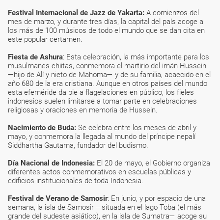
Festival Internacional de Jazz de Yakarta:
A comienzos del
mes de marzo, y durante tres días, la capital del país acoge a
los más de 100 músicos de todo el mundo que se dan cita en
este popular certamen.
Fiesta de Ashura
: Esta celebración, la más importante para los
musulmanes chiitas, conmemora el martirio del imán Hussein
—hijo de Alí y nieto de Mahoma— y de su familia, acaecido en el
año 680 de la era cristiana. Aunque en otros países del mundo
esta efeméride da pie a flagelaciones en público, los fieles
indonesios suelen limitarse a tomar parte en celebraciones
religiosas y oraciones en memoria de Hussein.
Nacimiento de Buda:
Se celebra entre los meses de abril y
mayo, y conmemora la llegada al mundo del príncipe nepalí
Siddhartha Gautama, fundador del budismo.
Día Nacional de Indonesia:
El 20 de mayo, el Gobierno organiza
diferentes actos conmemorativos en escuelas públicas y
edificios institucionales de toda Indonesia.
Festival de Verano de Samosir
: En junio, y por espacio de una
semana, la isla de Samosir —situada en el lago Toba (el más
grande del sudeste asiático), en la isla de Sumatra— acoge su