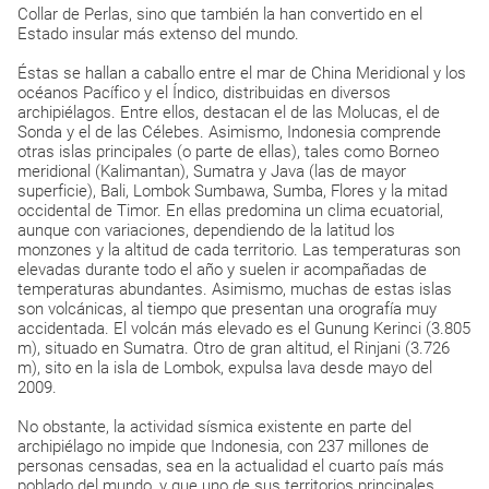
Collar de Perlas, sino que también la han convertido en el
Estado insular más extenso del mundo.
Éstas se hallan a caballo entre el mar de China Meridional y los
océanos Pacífico y el Índico, distribuidas en diversos
archipiélagos. Entre ellos, destacan el de las Molucas, el de
Sonda y el de las Célebes. Asimismo, Indonesia comprende
otras islas principales (o parte de ellas), tales como Borneo
meridional (Kalimantan), Sumatra y Java (las de mayor
superficie), Bali, Lombok Sumbawa, Sumba, Flores y la mitad
occidental de Timor. En ellas predomina un clima ecuatorial,
aunque con variaciones, dependiendo de la latitud los
monzones y la altitud de cada territorio. Las temperaturas son
elevadas durante todo el año y suelen ir acompañadas de
temperaturas abundantes. Asimismo, muchas de estas islas
son volcánicas, al tiempo que presentan una orografía muy
accidentada. El volcán más elevado es el Gunung Kerinci (3.805
m), situado en Sumatra. Otro de gran altitud, el Rinjani (3.726
m), sito en la isla de Lombok, expulsa lava desde mayo del
2009.
No obstante, la actividad sísmica existente en parte del
archipiélago no impide que Indonesia, con 237 millones de
personas censadas, sea en la actualidad el cuarto país más
poblado del mundo, y que uno de sus territorios principales,