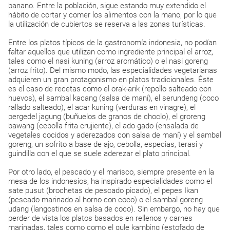
banano. Entre la población, sigue estando muy extendido el
hábito de cortar y comer los alimentos con la mano, por lo que
la utilización de cubiertos se reserva a las zonas turísticas.
Entre los platos típicos de la gastronomía indonesia, no podían
faltar aquellos que utilizan como ingrediente principal el arroz,
tales como el nasi kuning (arroz aromático) o el nasi goreng
(arroz frito). Del mismo modo, las especialidades vegetarianas
adquieren un gran protagonismo en platos tradicionales. Éste
es el caso de recetas como el orak-arik (repollo salteado con
huevos), el sambal kacang (salsa de maní), el serundeng (coco
rallado salteado), el acar kuning (verduras en vinagre), el
pergedel jagung (buñuelos de granos de choclo), el groreng
bawang (cebolla frita crujiente), el ado-gado (ensalada de
vegetales cocidos y aderezados con salsa de maní) y el sambal
goreng, un sofrito a base de ajo, cebolla, especias, terasi y
guindilla con el que se suele aderezar el plato principal.
Por otro lado, el pescado y el marisco, siempre presente en la
mesa de los indonesios, ha inspirado especialidades como el
sate pusut (brochetas de pescado picado), el pepes Ikan
(pescado marinado al horno con coco) o el sambal goreng
udang (langostinos en salsa de coco). Sin embargo, no hay que
perder de vista los platos basados en rellenos y carnes
marinadas, tales como como el gule kambing (estofado de