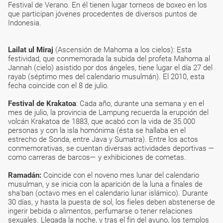
Festival de Verano. En él tienen lugar torneos de boxeo en los
que participan jóvenes procedentes de diversos puntos de
Indonesia.
Lailat ul Miraj
(Ascensión de Mahoma a los cielos): Esta
festividad, que conmemorada la subida del profeta Mahoma al
Jannah (cielo) asistido por dos ángeles, tiene lugar el día 27 del
rayab (séptimo mes del calendario musulmán). El 2010, esta
fecha coincide con el 8 de julio.
Festival de Krakatoa
: Cada año, durante una semana y en el
mes de julio, la provincia de Lampung recuerda la erupción del
volcán Krakatoa de 1883, que acabó con la vida de 35.000
personas y con la isla homónima (ésta se hallaba en el
estrecho de Sonda, entre Java y Sumatra). Entre los actos
conmemorativas, se cuentan diversas actividades deportivas —
como carreras de barcos— y exhibiciones de cometas.
Ramadán:
Coincide con el noveno mes lunar del calendario
musulman, y se inicia con la aparición de la luna a finales de
sha'ban (octavo mes en el calendario lunar islámico). Durante
30 días, y hasta la puesta de sol, los fieles deben abstenerse de
ingerir bebida o alimentos, perfumarse o tener relaciones
sexuales. Llegada la noche, y tras el fin del ayuno, los templos