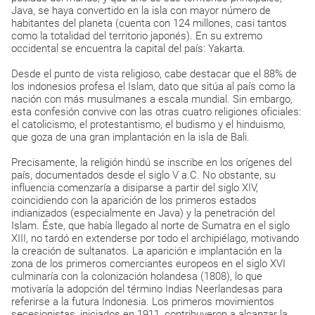
Java, se haya convertido en la isla con mayor número de
habitantes del planeta (cuenta con 124 millones, casi tantos
como la totalidad del territorio japonés). En su extremo
occidental se encuentra la capital del país: Yakarta.
Desde el punto de vista religioso, cabe destacar que el 88% de
los indonesios profesa el Islam, dato que sitúa al país como la
nación con más musulmanes a escala mundial. Sin embargo,
esta confesión convive con las otras cuatro religiones oficiales:
el catolicismo, el protestantismo, el budismo y el hinduismo,
que goza de una gran implantación en la isla de Bali.
Precisamente, la religión hindú se inscribe en los orígenes del
país, documentados desde el siglo V a.C. No obstante, su
influencia comenzaría a disiparse a partir del siglo XIV,
coincidiendo con la aparición de los primeros estados
indianizados (especialmente en Java) y la penetración del
Islam. Éste, que había llegado al norte de Sumatra en el siglo
XIII, no tardó en extenderse por todo el archipiélago, motivando
la creación de sultanatos. La aparición e implantación en la
zona de los primeros comerciantes europeos en el siglo XVI
culminaría con la colonización holandesa (1808), lo que
motivaría la adopción del término Indias Neerlandesas para
referirse a la futura Indonesia. Los primeros movimientos
secesionistas, iniciados en 1911, contribuyeron a alcanzar la